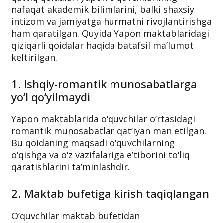
nafaqat akademik bilimlarini, balki shaxsiy
intizom va jamiyatga hurmatni rivojlantirishga
ham qaratilgan. Quyida Yapon maktablaridagi
qiziqarli qoidalar haqida batafsil ma’lumot
keltirilgan.
1. Ishqiy-romantik munosabatlarga
yo‘l qo‘yilmaydi
Yapon maktablarida o‘quvchilar o‘rtasidagi
romantik munosabatlar qat’iyan man etilgan.
Bu qoidaning maqsadi o‘quvchilarning
o‘qishga va o‘z vazifalariga e’tiborini to‘liq
qaratishlarini ta’minlashdir.
2. Maktab bufetiga kirish taqiqlangan
O‘quvchilar maktab bufetidan