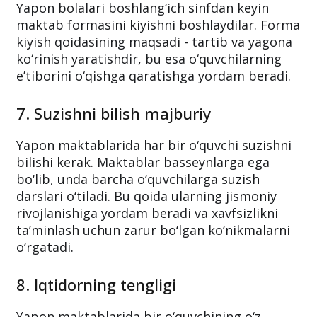
Yapon bolalari boshlang‘ich sinfdan keyin
maktab formasini kiyishni boshlaydilar. Forma
kiyish qoidasining maqsadi - tartib va yagona
ko‘rinish yaratishdir, bu esa o‘quvchilarning
e’tiborini o‘qishga qaratishga yordam beradi.
7. Suzishni bilish majburiy
Yapon maktablarida har bir o‘quvchi suzishni
bilishi kerak. Maktablar basseynlarga ega
bo‘lib, unda barcha o‘quvchilarga suzish
darslari o‘tiladi. Bu qoida ularning jismoniy
rivojlanishiga yordam beradi va xavfsizlikni
ta’minlash uchun zarur bo‘lgan ko‘nikmalarni
o‘rgatadi.
8. Iqtidorning tengligi
Yapon maktablarida bir o‘quvchining o‘z