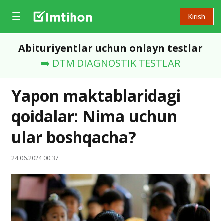
Kirish
Abituriyentlar uchun onlayn testlar
➡️ DTM DIAGNOSTIK TESTLAR
Yapon maktablaridagi
qoidalar: Nima uchun
ular boshqacha?
24.06.2024 00:37