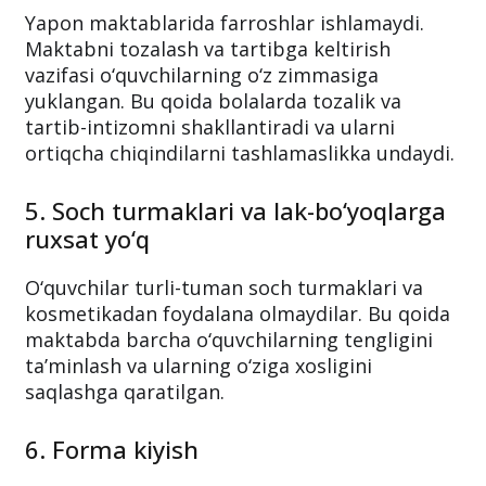
Yapon maktablarida farroshlar ishlamaydi.
Maktabni tozalash va tartibga keltirish
vazifasi o‘quvchilarning o‘z zimmasiga
yuklangan. Bu qoida bolalarda tozalik va
tartib-intizomni shakllantiradi va ularni
ortiqcha chiqindilarni tashlamaslikka undaydi.
5. Soch turmaklari va lak-bo‘yoqlarga
ruxsat yo‘q
O‘quvchilar turli-tuman soch turmaklari va
kosmetikadan foydalana olmaydilar. Bu qoida
maktabda barcha o‘quvchilarning tengligini
ta’minlash va ularning o‘ziga xosligini
saqlashga qaratilgan.
6. Forma kiyish