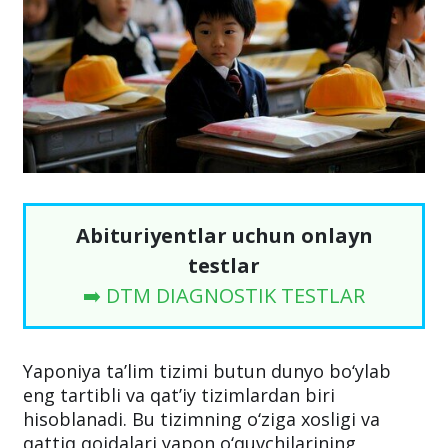
Abituriyentlar uchun onlayn
testlar
➡️ DTM DIAGNOSTIK TESTLAR
Yaponiya ta’lim tizimi butun dunyo bo‘ylab
eng tartibli va qat’iy tizimlardan biri
hisoblanadi. Bu tizimning o‘ziga xosligi va
qattiq qoidalari yapon o‘quvchilarining