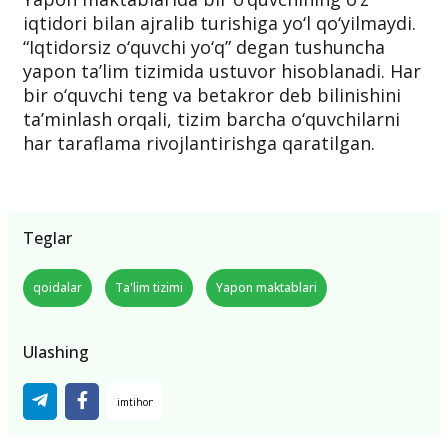
iqtidori bilan ajralib turishiga yo‘l qo‘yilmaydi.
“Iqtidorsiz o‘quvchi yo‘q” degan tushuncha
yapon ta’lim tizimida ustuvor hisoblanadi. Har
bir o‘quvchi teng va betakror deb bilinishini
ta’minlash orqali, tizim barcha o‘quvchilarni
har taraflama rivojlantirishga qaratilgan.
Teglar
qoidalar
Ta'lim tizimi
Yapon maktablari
Ulashing