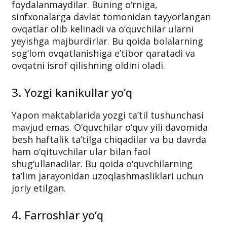
foydalanmaydilar. Buning o‘rniga,
sinfxonalarga davlat tomonidan tayyorlangan
ovqatlar olib kelinadi va o‘quvchilar ularni
yeyishga majburdirlar. Bu qoida bolalarning
sog‘lom ovqatlanishiga e’tibor qaratadi va
ovqatni isrof qilishning oldini oladi.
3. Yozgi kanikullar yo‘q
Yapon maktablarida yozgi ta’til tushunchasi
mavjud emas. O‘quvchilar o‘quv yili davomida
besh haftalik ta’tilga chiqadilar va bu davrda
ham o‘qituvchilar ular bilan faol
shug‘ullanadilar. Bu qoida o‘quvchilarning
ta’lim jarayonidan uzoqlashmasliklari uchun
joriy etilgan.
4. Farroshlar yo‘q