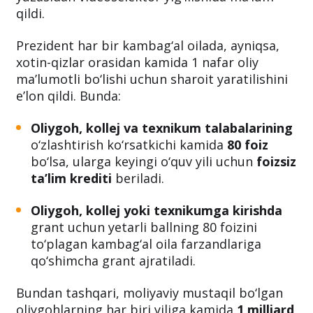
qildi.
Prezident har bir kambag‘al oilada, ayniqsa,
xotin-qizlar orasidan kamida 1 nafar oliy
ma’lumotli bo‘lishi uchun sharoit yaratilishini
e’lon qildi. Bunda:
Oliygoh, kollej va texnikum talabalarining
o‘zlashtirish ko‘rsatkichi kamida
80 foiz
bo‘lsa, ularga keyingi o‘quv yili uchun
foizsiz
ta’lim krediti
beriladi.
Oliygoh, kollej yoki texnikumga kirishda
grant uchun yetarli ballning 80 foizini
to‘plagan kambag‘al oila farzandlariga
qo‘shimcha grant ajratiladi.
Bundan tashqari, moliyaviy mustaqil bo‘lgan
oliygohlarning har biri yiliga kamida
1 milliard