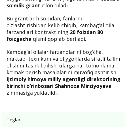
so‘mlik grant
e’lon qiladi.
Bu grantlar hisobidan, fanlarni
o‘zlashtirishidan kelib chiqib, kambag‘al oila
farzandlari kontraktining
20 foizdan 80
foizgacha
qismi qoplab beriladi.
Kambag‘al oilalar farzandlarini bog‘cha,
maktab, texnikum va oliygohlarda sifatli ta’lim
olishini tashkil qilish, ularga har tomonlama
ko‘mak berish masalalarini muvofiqlashtirish
Ijtimoiy himoya milliy agentligi direktorining
birinchi o‘rinbosari Shahnoza Mirziyoyeva
zimmasiga yuklatildi.
Teglar