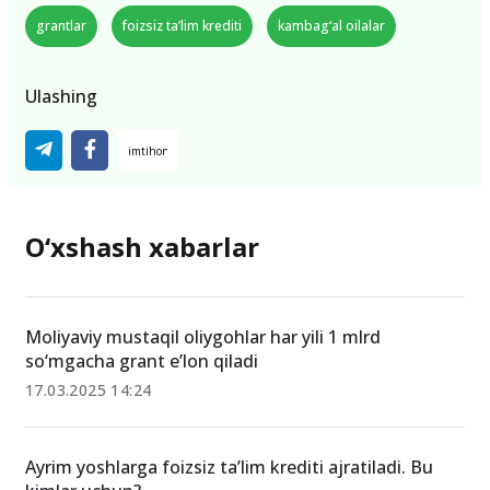
grantlar
foizsiz ta’lim krediti
kambag‘al oilalar
Ulashing
O‘xshash xabarlar
Moliyaviy mustaqil oliygohlar har yili 1 mlrd
so‘mgacha grant e’lon qiladi
17.03.2025 14:24
Ayrim yoshlarga foizsiz ta’lim krediti ajratiladi. Bu