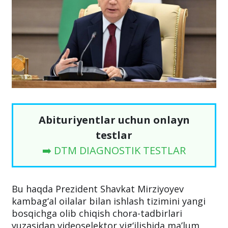
Abituriyentlar uchun onlayn
testlar
➡️ DTM DIAGNOSTIK TESTLAR
Bu haqda Prezident Shavkat Mirziyoyev
kambag‘al oilalar bilan ishlash tizimini yangi
bosqichga olib chiqish chora-tadbirlari
yuzasidan videoselektor yig‘ilishida ma’lum