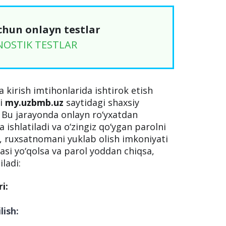
chun onlayn testlar
NOSTIK TESTLAR
 kirish imtihonlarida ishtirok etish
ni
my.uzbmb.uz
saytidagi shaxsiy
 Bu jarayonda onlayn ro‘yxatdan
a ishlatiladi va o‘zingiz qo‘ygan parolni
ib, ruxsatnomani yuklab olish imkoniyati
si yo‘qolsa va parol yoddan chiqsa,
iladi:
i:
ish: