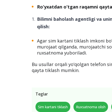
Ro‘yxatdan o‘tgan raqamni qayta
Bilimni baholash agentligi va uni
qilish:
Agar sim kartani tiklash imkoni bo‘
murojaat qilganda, murojaatchi s
ruxsatnoma yuboriladi.
Bu usullar orqali yo‘qolgan telefon s
qayta tiklash mumkin.
Teglar
Sim kartani tiklash
Ruxsatnoma olish