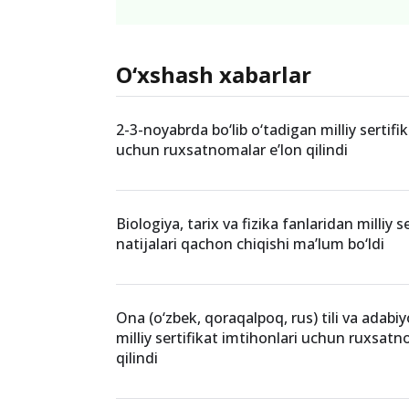
O‘xshash xabarlar
2-3-noyabrda bo‘lib o‘tadigan milliy sertifi
uchun ruxsatnomalar e’lon qilindi
Biologiya, tarix va fizika fanlaridan milliy s
natijalari qachon chiqishi ma’lum bo‘ldi
Ona (o‘zbek, qoraqalpoq, rus) tili va adabi
milliy sertifikat imtihonlari uchun ruxsatn
qilindi