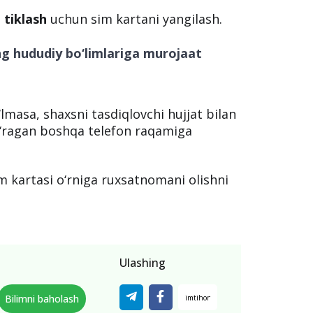
 tiklash
uchun sim kartani yangilash.
ng hududiy bo‘limlariga murojaat
lmasa, shaxsni tasdiqlovchi hujjat bilan
o‘ragan boshqa telefon raqamiga
im kartasi o‘rniga ruxsatnomani olishni
Ulashing
Bilimni baholash