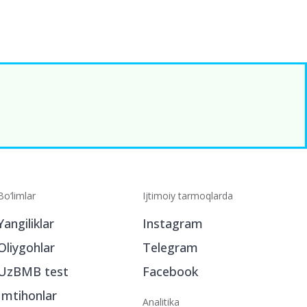
Bo‘limlar
Ijtimoiy tarmoqlarda
Yangiliklar
Instagram
Oliygohlar
Telegram
UzBMB test
Facebook
Imtihonlar
Analitika