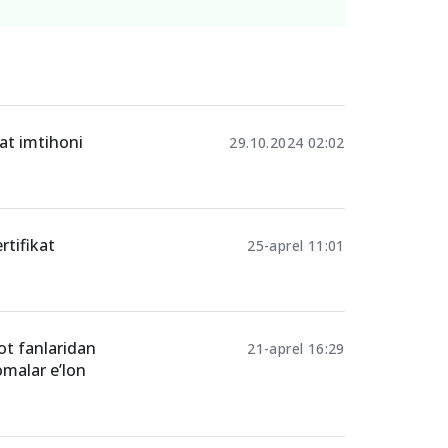
kat imtihoni
29.10.2024 02:02
ertifikat
25-aprel 11:01
yot fanlaridan
21-aprel 16:29
omalar e’lon