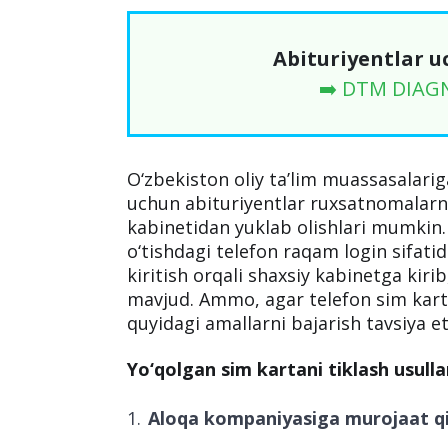
Abituriyentlar u
➡️ DTM DIAG
O‘zbekiston oliy ta’lim muassasalariga
uchun abituriyentlar ruxsatnomalar
kabinetidan yuklab olishlari mumkin.
o‘tishdagi telefon raqam login sifatid
kiritish orqali shaxsiy kabinetga kir
mavjud. Ammo, agar telefon sim karta
quyidagi amallarni bajarish tavsiya et
Yo‘qolgan sim kartani tiklash usullar
Aloqa kompaniyasiga murojaat qil