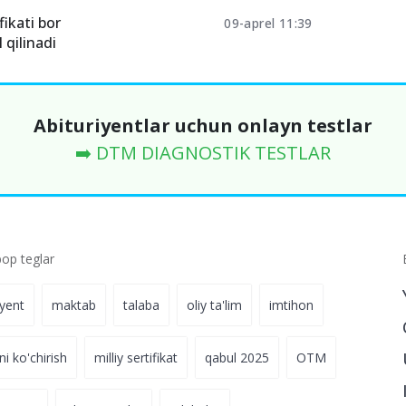
fikati bor
09-aprel 11:39
 qilinadi
Abituriyentlar uchun onlayn testlar
➡️ DTM DIAGNOSTIK TESTLAR
p teglar
iyent
maktab
talaba
oliy ta'lim
imtihon
ni ko'chirish
milliy sertifikat
qabul 2025
OTM