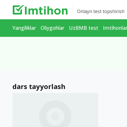
Onlayn test topshirish
Yangiliklar
Oliygohlar
UzBMB test
Imtihonla
dars tayyorlash