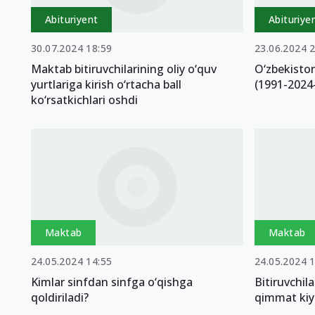
Abituriyent
Abituriye
30.07.2024 18:59
23.06.2024 
Maktab bitiruvchilarining oliy o‘quv
O‘zbekiston
yurtlariga kirish o‘rtacha ball
(1991-2024-y
ko‘rsatkichlari oshdi
Maktab
Maktab
24.05.2024 14:55
24.05.2024 
Kimlar sinfdan sinfga o‘qishga
Bitiruvchil
qoldiriladi?
qimmat kiy