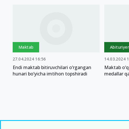
Maktab
Abituriye
27.04.2024 16:56
14.03.2024 
Endi maktab bitiruvchilari o‘rgangan
Maktab o‘q
hunari bo‘yicha imtihon topshiradi
medallar qa