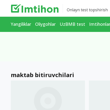
Onlayn test topshirish
Yangiliklar
Oliygohlar
UzBMB test
Imtihonla
maktab bitiruvchilari