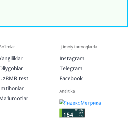
Bo‘limlar
Ijtimoiy tarmoqlarda
Yangiliklar
Instagram
Oliygohlar
Telegram
UzBMB test
Facebook
Imtihonlar
Analitika
Ma'lumotlar