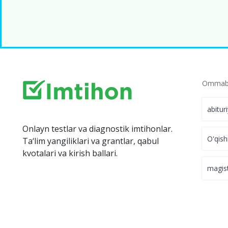
Ommabo
abitur
Onlayn testlar va diagnostik imtihonlar.
O'qish
Ta‘lim yangiliklari va grantlar, qabul
kvotalari va kirish ballari.
magis