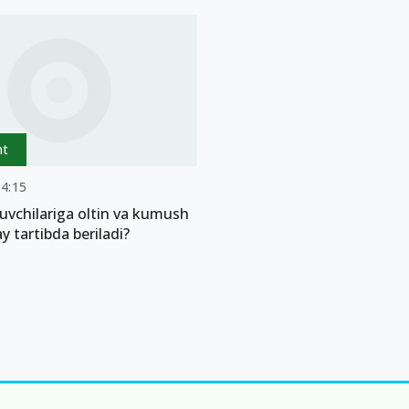
nt
14:15
uvchilariga oltin va kumush
y tartibda beriladi?