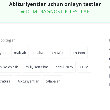
Abituriyentlar uchun onlayn testlar
➡️ DTM DIAGNOSTIK TESTLAR
p teglar
iyent
maktab
talaba
oliy ta'lim
imtihon
ni ko'chirish
milliy sertifikat
qabul 2025
OTM
tratura
Abituriyentlar
talabalar