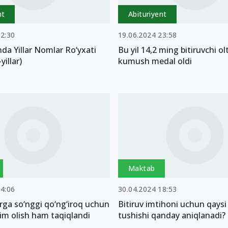
nt
Abituriyent
22:30
19.06.2024 23:58
da Yillar Nomlar Ro‘yxati
Bu yil 14,2 ming bitiruvchi ol
illar)
kumush medal oldi
Maktab
14:06
30.04.2024 18:53
arga so‘nggi qo‘ng‘iroq uchun
Bitiruv imtihoni uchun qaysi
im olish ham taqiqlandi
tushishi qanday aniqlanadi?