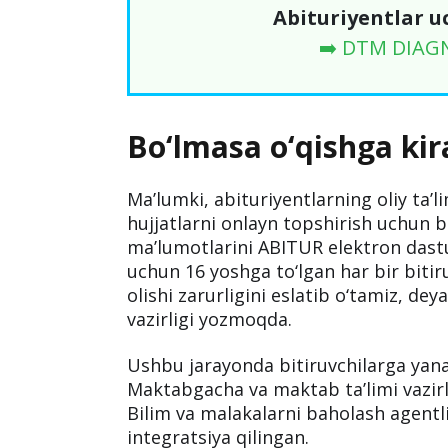
Abituriyentlar u
➡️ DTM DIAG
Bo‘lmasa o‘qishga ki
Ma’lumki, abituriyentlarning oliy ta’
hujjatlarni onlayn topshirish uchun b
ma’lumotlarini ABITUR elektron dastur
uchun 16 yoshga to‘lgan har bir bitir
olishi zarurligini eslatib o‘tamiz, d
vazirligi yozmoqda.
Ushbu jarayonda bitiruvchilarga yan
Maktabgacha va maktab ta’limi vazirl
Bilim va malakalarni baholash agentl
integratsiya qilingan.