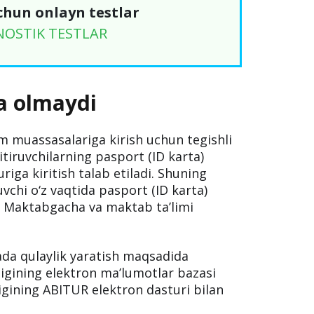
chun onlayn testlar
NOSTIK TESTLAR
ra olmaydi
lim muassasalariga kirish uchun tegishli
itiruvchilarning pasport (ID karta)
iga kiritish talab etiladi. Shuning
uvchi o‘z vaqtida pasport (ID karta)
eya Maktabgacha va maktab ta’limi
ada qulaylik yaratish maqsadida
igining elektron ma’lumotlar bazasi
igining ABITUR elektron dasturi bilan