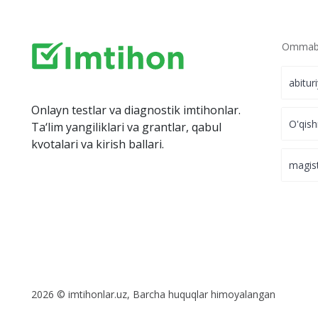
Ommabo
abitur
Onlayn testlar va diagnostik imtihonlar.
O'qish
Ta‘lim yangiliklari va grantlar, qabul
kvotalari va kirish ballari.
magis
2026 © imtihonlar.uz, Barcha huquqlar himoyalangan