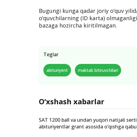
Bugungi kunga qadar joriy o‘quv yil
o‘quvchilarning (ID karta) olmaganlig
bazaga hozircha kiritilmagan.
Teglar
abituriyent
maktab bitiruvchilari
O‘xshash xabarlar
SAT 1200 ball va undan yuqori natijali serti
abituriyentlar grant asosida o‘qishga qabul