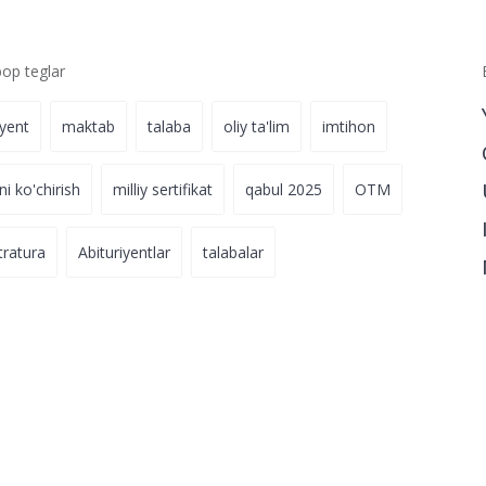
p teglar
iyent
maktab
talaba
oliy ta'lim
imtihon
ni ko'chirish
milliy sertifikat
qabul 2025
OTM
tratura
Abituriyentlar
talabalar