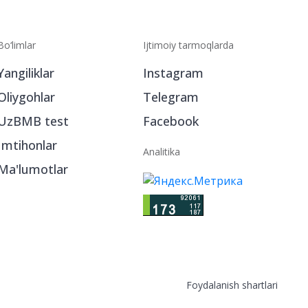
Bo‘limlar
Ijtimoiy tarmoqlarda
Yangiliklar
Instagram
Oliygohlar
Telegram
UzBMB test
Facebook
Imtihonlar
Analitika
Ma'lumotlar
Foydalanish shartlari