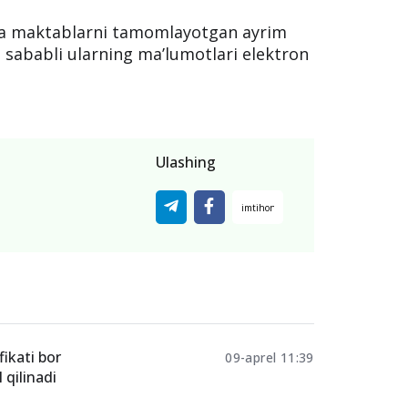
ida maktablarni tamomlayotgan ayrim
i sababli ularning ma’lumotlari elektron
Ulashing
fikati bor
09-aprel 11:39
 qilinadi