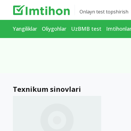
Onlayn test topshirish
Yangiliklar
Oliygohlar
UzBMB test
Imtihonla
Texnikum sinovlari