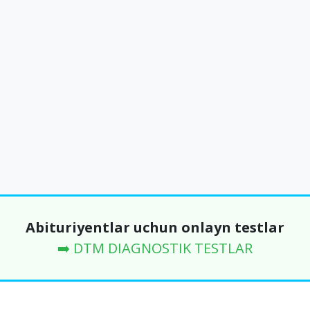
Abituriyentlar uchun onlayn testlar
➡️ DTM DIAGNOSTIK TESTLAR