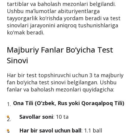
tartiblar va baholash mezonlari belgilandi.
Ushbu ma’lumotlar abituriyentlarga
tayyorgarlik ko‘rishda yordam beradi va test
sinovlari jarayonini aniqroq tushunishlariga
ko‘mak beradi.
Majburiy Fanlar Bo‘yicha Test
Sinovi
Har bir test topshiruvchi uchun 3 ta majburiy
fan bo‘yicha test sinovi belgilangan. Ushbu
fanlar va baholash mezonlari quyidagicha:
Ona Tili (O‘zbek, Rus yoki Qoraqalpoq Tili)
Savollar soni
: 10 ta
Har bir savol uchun ball
: 1.1 ball