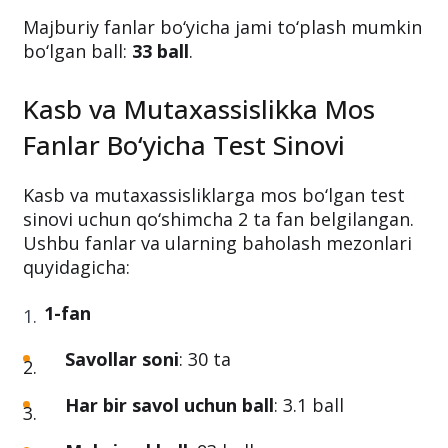
Majburiy fanlar bo‘yicha jami to‘plash mumkin
bo‘lgan ball:
33 ball
.
Kasb va Mutaxassislikka Mos
Fanlar Bo‘yicha Test Sinovi
Kasb va mutaxassisliklarga mos bo‘lgan test
sinovi uchun qo‘shimcha 2 ta fan belgilangan.
Ushbu fanlar va ularning baholash mezonlari
quyidagicha:
1-fan
Savollar soni
: 30 ta
Har bir savol uchun ball
: 3.1 ball