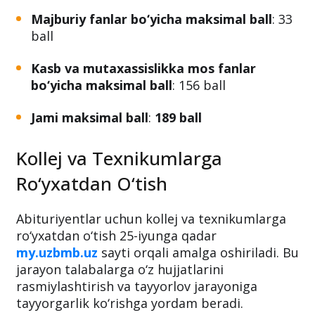
Majburiy fanlar bo‘yicha maksimal ball
: 33
ball
Kasb va mutaxassislikka mos fanlar
bo‘yicha maksimal ball
: 156 ball
Jami maksimal ball
:
189 ball
Kollej va Texnikumlarga
Ro‘yxatdan O‘tish
Abituriyentlar uchun kollej va texnikumlarga
ro‘yxatdan o‘tish 25-iyunga qadar
my.uzbmb.uz
sayti orqali amalga oshiriladi. Bu
jarayon talabalarga o‘z hujjatlarini
rasmiylashtirish va tayyorlov jarayoniga
tayyorgarlik ko‘rishga yordam beradi.