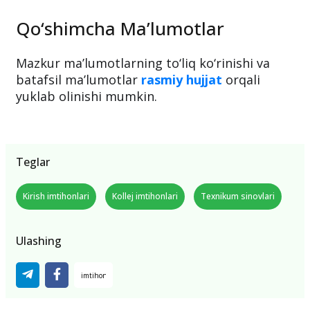
Qo‘shimcha Ma’lumotlar
Mazkur ma’lumotlarning to‘liq ko‘rinishi va
batafsil ma’lumotlar
rasmiy hujjat
orqali
yuklab olinishi mumkin.
Teglar
Kirish imtihonlari
Kollej imtihonlari
Texnikum sinovlari
Ulashing