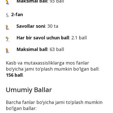
Maksimal ball
: 93 ball
2-fan
Savollar soni
: 30 ta
Har bir savol uchun ball
: 2.1 ball
Maksimal ball
: 63 ball
Kasb va mutaxassisliklarga mos fanlar
bo‘yicha jami to‘plash mumkin bo‘lgan ball:
156 ball
.
Umumiy Ballar
Barcha fanlar bo‘yicha jami to‘plash mumkin
bo‘lgan ballar: