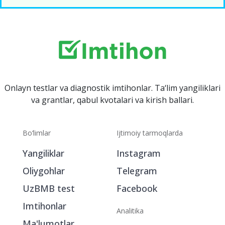
Onlayn testlar va diagnostik imtihonlar. Ta‘lim yangiliklari
va grantlar, qabul kvotalari va kirish ballari.
Bo‘limlar
Ijtimoiy tarmoqlarda
Yangiliklar
Instagram
Oliygohlar
Telegram
UzBMB test
Facebook
Imtihonlar
Analitika
Ma'lumotlar