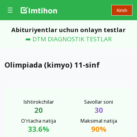
Kirish
Abituriyentlar uchun onlayn testlar
➡️ DTM DIAGNOSTIK TESTLAR
Olimpiada (kimyo) 11-sinf
Ishtirokchilar
Savollar soni
20
30
O'rtacha natija
Maksimal natija
33.6%
90%