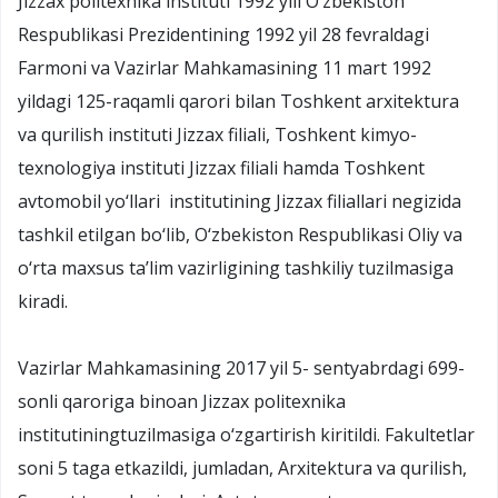
Jizzax politexnika instituti 1992 yili O‘zbekiston
Respublikasi Prezidentining 1992 yil 28 fevraldagi
Farmoni va Vazirlar Mahkamasining 11 mart 1992
yildagi 125-raqamli qarori bilan Toshkent arxitektura
va qurilish instituti Jizzax filiali, Toshkent kimyo-
texnologiya instituti Jizzax filiali hamda Toshkent
avtomobil yo‘llari institutining Jizzax filiallari negizida
tashkil etilgan bo‘lib, O‘zbekiston Respublikasi Oliy va
o‘rta maxsus ta’lim vazirligining tashkiliy tuzilmasiga
kiradi.
Vazirlar Mahkamasining 2017 yil 5- sentyabrdagi 699-
sonli qaroriga binoan Jizzax politexnika
institutiningtuzilmasiga o‘zgartirish kiritildi. Fakultetlar
soni 5 taga etkazildi, jumladan, Arxitektura va qurilish,