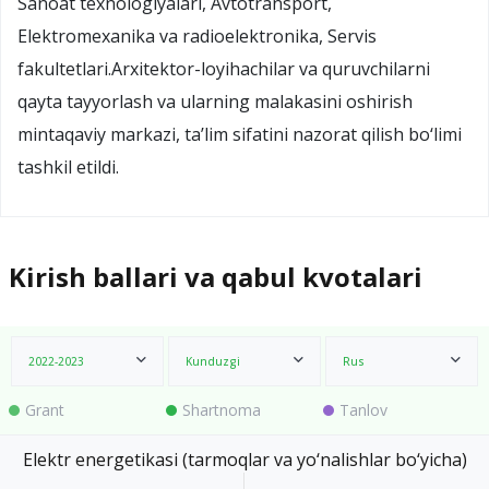
Sanoat texnologiyalari, Avtotransport,
Elektromexanika va radioelektronika, Servis
fakultetlari.Arxitektor-loyihachilar va quruvchilarni
qayta tayyorlash va ularning malakasini oshirish
mintaqaviy markazi, ta’lim sifatini nazorat qilish bo‘limi
tashkil etildi.
Kirish ballari va qabul kvotalari
2022-2023
Kunduzgi
Rus
Grant
Shartnoma
Tanlov
Elektr energetikasi (tarmoqlar va yo‘nalishlar bo‘yicha)