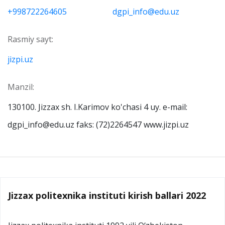
+998722264605
dgpi_info@edu.uz
Rasmiy sayt:
jizpi.uz
Manzil:
130100. Jizzax sh. I.Karimov ko'chasi 4 uy. e-mail:
dgpi_info@edu.uz faks: (72)2264547 www.jizpi.uz
Jizzax politexnika instituti kirish ballari 2022