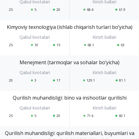
25
5
20
68.4
61.9
Kimyoviy texnologiya (ishlab chiqarish turlari bo‘yicha)
25
10
15
68.1
63
Menejment (tarmoqlar va sohalar bo‘yicha)
20
3
17
129.1
81.1
Qurilish muhandisligi: bino va inshootlar qurilishi
25
5
20
71.6
60.1
Qurilish muhandisligi: qurilish materiallari, buyumlari va