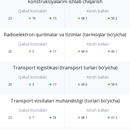
konstruksiyalarini ishlab chiqarish
25
10
15
68.1
59.2
Radioelektron qurilmalar va tizimlar (tarmoqlar bo‘yicha)
20
3
17
68.4
60.1
Transport logistikasi (transport turlari bo‘yicha)
20
3
17
69.9
59.9
Transport vositalari muhandisligi (turlari bo‘yicha)
25
7
18
68.1
61.3