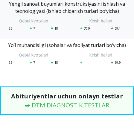
Yengil sanoat buyumlari konstruksiyasini ishlash va
texnologiyasi (ishlab chiqarish turlari bo‘yicha)
25
7
18
70.9
59.1
Yo‘l muhandisligi (sohalar va faoliyat turlari bo‘yicha)
25
7
18
-
59.9
Abituriyentlar uchun onlayn testlar
➡️ DTM DIAGNOSTIK TESTLAR