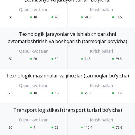
50
10
40
70.3
57.5
Texnologik jarayonlar va ishlab chiqarishni
avtomatlashtirish va boshqarish (tarmoqlar bo‘yicha)
50
20
30
71.3
59.8
Texnologik mashinalar va jihozlar (tarmoqlar bo‘yicha)
25
10
15
75.8
67.2
Transport logistikasi (transport turlari bo‘yicha)
30
7
23
110.4
76.6