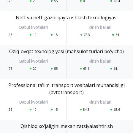
75
20
55
81
65.4
Neft va neft-gazni qayta ishlash texnologiyasi
25
10
15
72.3
64
Oziq-ovqat texnologiyasi (mahsulot turlari bo‘yicha)
75
20
55
69.6
61.1
Professional ta’lim: transport vositalari muhandisligi
(avtotransport)
25
10
15
84.3
68.6
Qishloq xo‘jaligini mexanizatsiyalashtirish