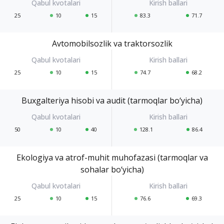
25
10
15
83.3
71.7
Avtomobilsozlik va traktorsozlik
25
10
15
74.7
68.2
Buxgalteriya hisobi va audit (tarmoqlar bo‘yicha)
50
10
40
128.1
86.4
Ekologiya va atrof-muhit muhofazasi (tarmoqlar va
sohalar bo‘yicha)
25
10
15
76.6
69.3