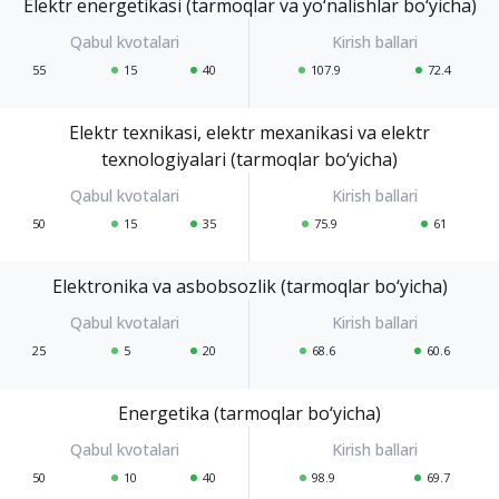
Elektr energetikasi (tarmoqlar va yo‘nalishlar bo‘yicha)
55
15
40
107.9
72.4
Elektr texnikasi, elektr mexanikasi va elektr
texnologiyalari (tarmoqlar bo‘yicha)
50
15
35
75.9
61
Elektronika va asbobsozlik (tarmoqlar bo‘yicha)
25
5
20
68.6
60.6
Energetika (tarmoqlar bo‘yicha)
50
10
40
98.9
69.7