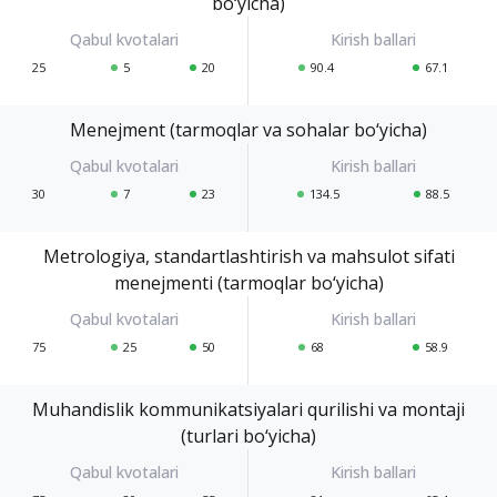
bo‘yicha)
25
5
20
90.4
67.1
Menejment (tarmoqlar va sohalar bo‘yicha)
30
7
23
134.5
88.5
Metrologiya, standartlashtirish va mahsulot sifati
menejmenti (tarmoqlar bo‘yicha)
75
25
50
68
58.9
Muhandislik kommunikatsiyalari qurilishi va montaji
(turlari bo‘yicha)