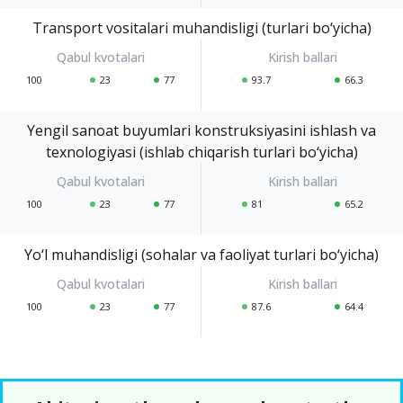
Transport vositalari muhandisligi (turlari bo‘yicha)
100
23
77
93.7
66.3
Yengil sanoat buyumlari konstruksiyasini ishlash va
texnologiyasi (ishlab chiqarish turlari bo‘yicha)
100
23
77
81
65.2
Yo‘l muhandisligi (sohalar va faoliyat turlari bo‘yicha)
100
23
77
87.6
64.4