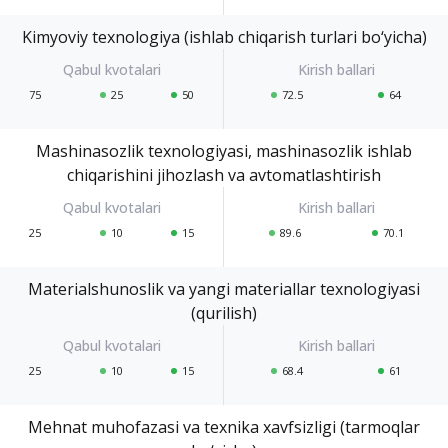
Kimyoviy texnologiya (ishlab chiqarish turlari bo‘yicha)
75
25
50
72.5
64
Mashinasozlik texnologiyasi, mashinasozlik ishlab
chiqarishini jihozlash va avtomatlashtirish
25
10
15
89.6
70.1
Materialshunoslik va yangi materiallar texnologiyasi
(qurilish)
25
10
15
68.4
61
Mehnat muhofazasi va texnika xavfsizligi (tarmoqlar