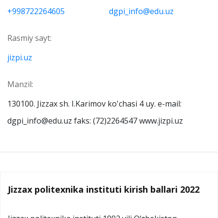
+998722264605
dgpi_info@edu.uz
Rasmiy sayt:
jizpi.uz
Manzil:
130100. Jizzax sh. I.Karimov ko'chasi 4 uy. e-mail:
dgpi_info@edu.uz faks: (72)2264547 www.jizpi.uz
Jizzax politexnika instituti kirish ballari 2022