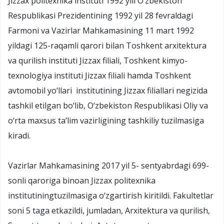
Jizzax politexnika instituti 1992 yili O‘zbekiston
Respublikasi Prezidentining 1992 yil 28 fevraldagi
Farmoni va Vazirlar Mahkamasining 11 mart 1992
yildagi 125-raqamli qarori bilan Toshkent arxitektura
va qurilish instituti Jizzax filiali, Toshkent kimyo-
texnologiya instituti Jizzax filiali hamda Toshkent
avtomobil yo‘llari institutining Jizzax filiallari negizida
tashkil etilgan bo‘lib, O‘zbekiston Respublikasi Oliy va
o‘rta maxsus ta’lim vazirligining tashkiliy tuzilmasiga
kiradi.
Vazirlar Mahkamasining 2017 yil 5- sentyabrdagi 699-
sonli qaroriga binoan Jizzax politexnika
institutiningtuzilmasiga o‘zgartirish kiritildi. Fakultetlar
soni 5 taga etkazildi, jumladan, Arxitektura va qurilish,