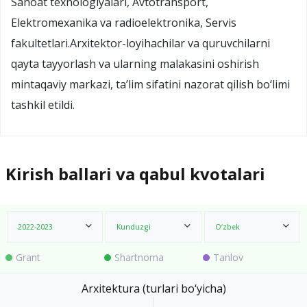
Sanoat texnologiyalari, Avtotransport,
Elektromexanika va radioelektronika, Servis
fakultetlari.Arxitektor-loyihachilar va quruvchilarni
qayta tayyorlash va ularning malakasini oshirish
mintaqaviy markazi, ta’lim sifatini nazorat qilish bo‘limi
tashkil etildi.
Kirish ballari va qabul kvotalari
2022-2023
Kunduzgi
O‘zbek
Grant
Shartnoma
Tanlov
Arxitektura (turlari bo‘yicha)