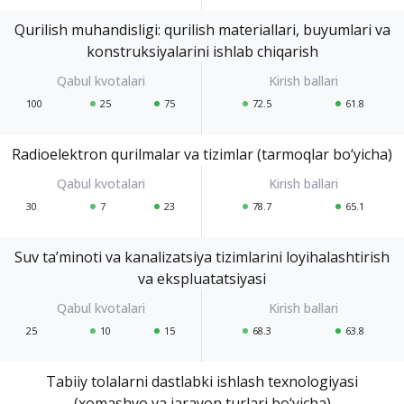
Qurilish muhandisligi: qurilish materiallari, buyumlari va
konstruksiyalarini ishlab chiqarish
100
25
75
72.5
61.8
Radioelektron qurilmalar va tizimlar (tarmoqlar bo‘yicha)
30
7
23
78.7
65.1
Suv ta’minoti va kanalizatsiya tizimlarini loyihalashtirish
va ekspluatatsiyasi
25
10
15
68.3
63.8
Tabiiy tolalarni dastlabki ishlash texnologiyasi
(xomashyo va jarayon turlari bo‘yicha)