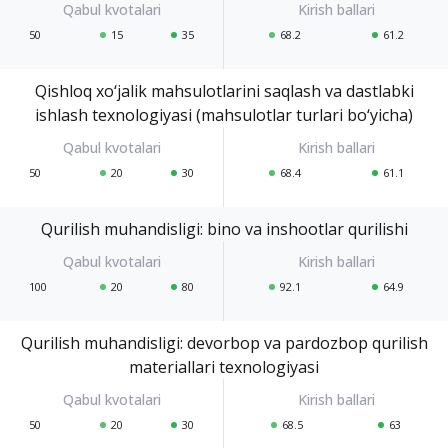
50
15
35
68.2
61.2
Qishloq xo‘jalik mahsulotlarini saqlash va dastlabki
ishlash texnologiyasi (mahsulotlar turlari bo‘yicha)
50
20
30
68.4
61.1
Qurilish muhandisligi: bino va inshootlar qurilishi
100
20
80
92.1
64.9
Qurilish muhandisligi: devorbop va pardozbop qurilish
materiallari texnologiyasi
50
20
30
68.5
63