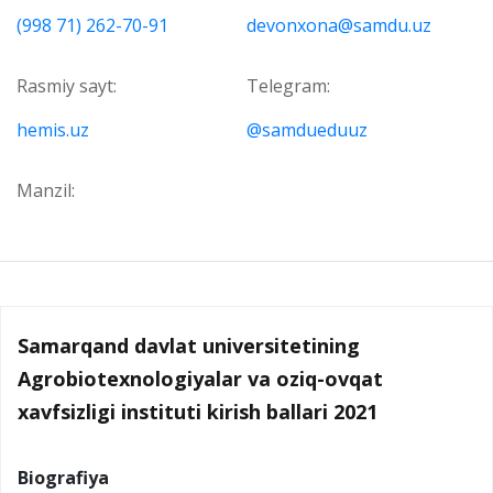
(998 71) 262-70-91
devonxona@samdu.uz
Rasmiy sayt:
Telegram:
hemis.uz
@samdueduuz
Manzil:
Samarqand davlat universitetining
Agrobiotexnologiyalar va oziq-ovqat
xavfsizligi instituti kirish ballari 2021
Biografiya