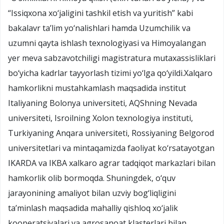
“Issiqxona xo‘jaligini tashkil etish va yuritish” kabi
bakalavr ta’lim yo‘nalishlari hamda Uzumchilik va
uzumni qayta ishlash texnologiyasi va Himoyalangan
yer meva sabzavotchiligi magistratura mutaxassisliklari
bo‘yicha kadrlar tayyorlash tizimi yo‘lga qo‘yildi.Xalqaro
hamkorlikni mustahkamlash maqsadida institut
Italiyaning Bolonya universiteti, AQShning Nevada
universiteti, Isroilning Xolon texnologiya instituti,
Turkiyaning Anqara universiteti, Rossiyaning Belgorod
universitetlari va mintaqamizda faoliyat ko‘rsatayotgan
IKARDA va IKBA xalkaro agrar tadqiqot markazlari bilan
hamkorlik olib bormoqda. Shuningdek, o‘quv
jarayonining amaliyot bilan uzviy bog‘liqligini
ta’minlash maqsadida mahalliy qishloq xo‘jalik
kooperatsiyalari va agrosanoat klasterlari bilan