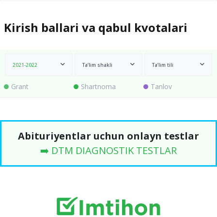
Kirish ballari va qabul kvotalari
2021-2022
Ta’lim shakli
Ta’lim tili
Grant
Shartnoma
Tanlov
Abituriyentlar uchun onlayn testlar
➡️ DTM DIAGNOSTIK TESTLAR