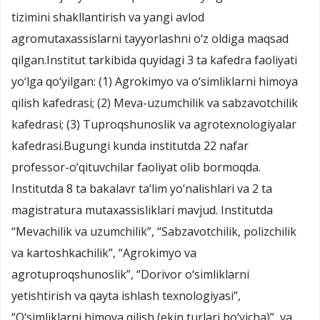
tizimini shakllantirish va yangi avlod
agromutaxassislarni tayyorlashni o‘z oldiga maqsad
qilgan.Institut tarkibida quyidagi 3 ta kafedra faoliyati
yo‘lga qo‘yilgan: (1) Agrokimyo va o‘simliklarni himoya
qilish kafedrasi; (2) Meva-uzumchilik va sabzavotchilik
kafedrasi; (3) Tuproqshunoslik va agrotexnologiyalar
kafedrasi.Bugungi kunda institutda 22 nafar
professor-o‘qituvchilar faoliyat olib bormoqda.
Institutda 8 ta bakalavr ta’lim yo‘nalishlari va 2 ta
magistratura mutaxassisliklari mavjud. Institutda
“Mevachilik va uzumchilik”, “Sabzavotchilik, polizchilik
va kartoshkachilik”, “Agrokimyo va
agrotuproqshunoslik”, “Dorivor o‘simliklarni
yetishtirish va qayta ishlash texnologiyasi”,
“O‘simliklarni himoya qilish (ekin turlari bo‘yicha)”, va