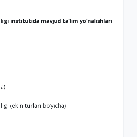
gi institutida mavjud ta’lim yo‘nalishlari
ha)
ligi (ekin turlari bo‘yicha)