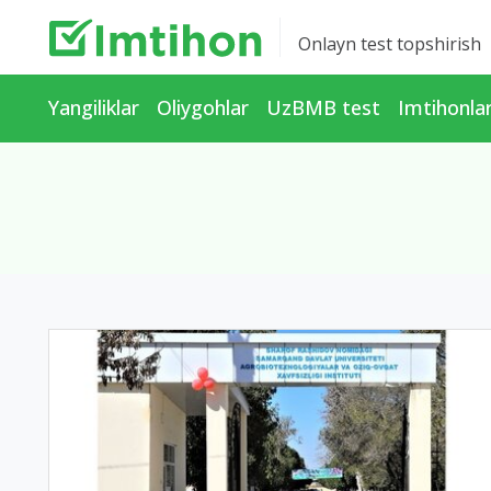
Onlayn test topshirish
Yangiliklar
Oliygohlar
UzBMB test
Imtihonla