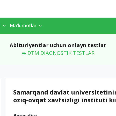
r
Ma'lumotlar
Abituriyentlar uchun onlayn testlar
➡️ DTM DIAGNOSTIK TESTLAR
Samarqand davlat universitetini
oziq-ovqat xavfsizligi instituti ki
Biografiya