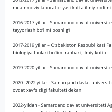
2012-2017 yillar - Samarqand davlat universite
muammoviy laboratoriyasi katta ilmiy xodimi
2016-2017 yillar - Samarqand davlat universite
tayyorlash bo‘limi boshlig‘i
2017-2019 yillar – O‘zbekiston Respublikasi F
biologiya fanlari bo‘limi rahbari, ilmiy kotib
2019-2020 yillar - Samarqand davlat universitet
2020 -2022 yillar - Samarqand davlat universit
ovqat xavfsizligi fakulteti dekani
2022-yildan - Samarqand davlat universiteti A