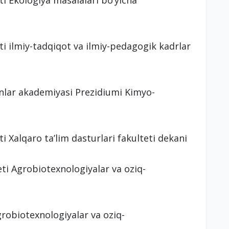
ti Ekologiya masalalari bo‘yicha
ti ilmiy-tadqiqot va ilmiy-pedagogik kadrlar
anlar akademiyasi Prezidiumi Kimyo-
i Xalqaro ta’lim dasturlari fakulteti dekani
eti Agrobiotexnologiyalar va oziq-
grobiotexnologiyalar va oziq-