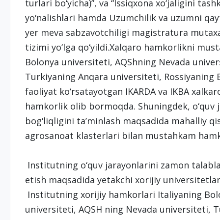
turlari bo‘yicha)”, va “Issiqxona xo‘jaligini tash
yo‘nalishlari hamda Uzumchilik va uzumni qay
yer meva sabzavotchiligi magistratura mutaxas
tizimi yo‘lga qo‘yildi.Xalqaro hamkorlikni mu
Bolonya universiteti, AQShning Nevada universi
Turkiyaning Anqara universiteti, Rossiyaning 
faoliyat ko‘rsatayotgan IKARDA va IKBA xalkar
hamkorlik olib bormoqda. Shuningdek, o‘quv j
bog‘liqligini ta’minlash maqsadida mahalliy qis
agrosanoat klasterlari bilan mustahkam hamko
Institutning o‘quv jarayonlarini zamon talabla
etish maqsadida yetakchi xorijiy universitetl
Institutning xorijiy hamkorlari Italiyaning Bo
universiteti, AQSH ning Nevada universiteti, T