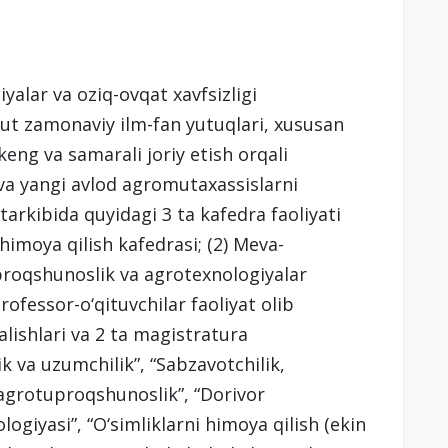
yalar va oziq-ovqat xavfsizligi
titut zamonaviy ilm-fan yutuqlari, xususan
keng va samarali joriy etish orqali
 va yangi avlod agromutaxassislarni
tarkibida quyidagi 3 ta kafedra faoliyati
 himoya qilish kafedrasi; (2) Meva-
uproqshunoslik va agrotexnologiyalar
ofessor-o‘qituvchilar faoliyat olib
alishlari va 2 ta magistratura
k va uzumchilik”, “Sabzavotchilik,
 agrotuproqshunoslik”, “Dorivor
ologiyasi”, “O‘simliklarni himoya qilish (ekin