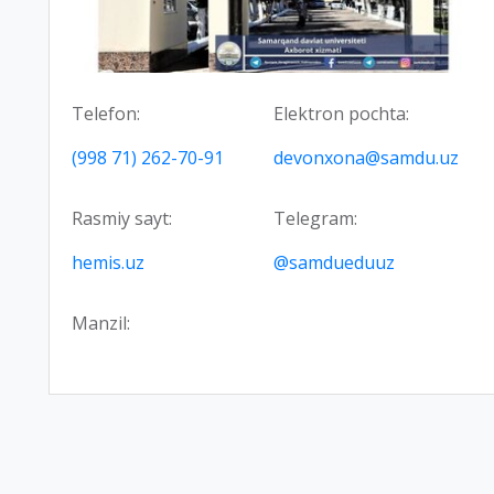
Telefon:
Elektron pochta:
(998 71) 262-70-91
devonxona@samdu.uz
Rasmiy sayt:
Telegram:
hemis.uz
@samdueduuz
Manzil: