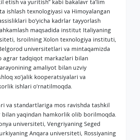
kil etish va yuritish” kabi bakalavr ta’lim
ta ishlash texnologiyasi va Himoyalangan
sisliklari bo‘yicha kadrlar tayyorlash
stahkamlash maqsadida institut Italiyaning
teti, Isroilning Xolon texnologiya instituti,
Belgorod universitetlari va mintaqamizda
o agrar tadqiqot markazlari bilan
arayonining amaliyot bilan uzviy
hloq xo‘jalik kooperatsiyalari va
rlik ishlari o‘rnatilmoqda.
ri va standartlariga mos ravishda tashkil
ar bilan yaqindan hamkorlik olib borilmoqda.
lonya universiteti, Vengriyaning Seged
urkiyaning Anqara universiteti, Rossiyaning