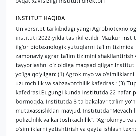
ovqat xavfsizligi instituti direktori
INSTITUT HAQIDA
Universitet tarkibidagi yangi Agrobiotexnologi
instituti 2022-yilda tashkil etildi. Mazkur ins
ilg‘or biotexnologik yutuqlarni ta’lim tizimida 
zamonaviy agrar ta’lim tizimini shakllantirish
tayyorlashni o‘z oldiga maqsad qilgan.Institut 
yo‘lga qo‘yilgan: (1) Agrokimyo va o‘simliklarni
uzumchilik va sabzavotchilik kafedrasi; (3) T
kafedrasi.Bugungi kunda institutda 22 nafar pr
bormoqda. Institutda 8 ta bakalavr ta’lim yo‘n
mutaxassisliklari mavjud. Institutda “Mevachili
polizchilik va kartoshkachilik”, “Agrokimyo va
o‘simliklarni yetishtirish va qayta ishlash texn