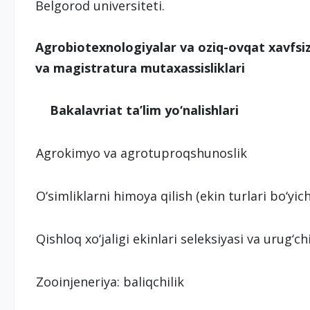
Belgorod universiteti.
Agrobiotexnologiyalar va oziq-ovqat xavfsizli
va magistratura mutaxassisliklari
Bakalavriat ta’lim yo‘nalishlari
Agrokimyo va agrotuproqshunoslik
O‘simliklarni himoya qilish (ekin turlari bo‘yic
Qishloq xo‘jaligi ekinlari seleksiyasi va urug‘chi
Zooinjeneriya: baliqchilik