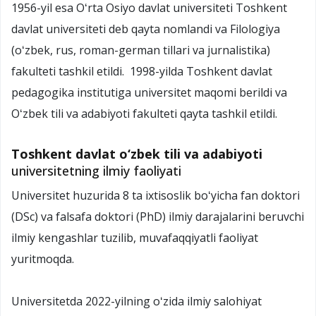
1956-yil esa Oʻrta Osiyo davlat universiteti Toshkent
davlat universiteti deb qayta nomlandi va Filologiya
(oʻzbek, rus, roman-german tillari va jurnalistika)
fakulteti tashkil etildi. 1998-yilda Toshkent davlat
pedagogika institutiga universitet maqomi berildi va
Oʻzbek tili va adabiyoti fakulteti qayta tashkil etildi.
Toshkent davlat o‘zbek tili va adabiyoti
universitetning ilmiy faoliyati
Universitet huzurida 8 ta ixtisoslik boʻyicha fan doktori
(DSc) va falsafa doktori (PhD) ilmiy darajalarini beruvchi
ilmiy kengashlar tuzilib, muvafaqqiyatli faoliyat
yuritmoqda.
Universitetda 2022-yilning oʻzida ilmiy salohiyat