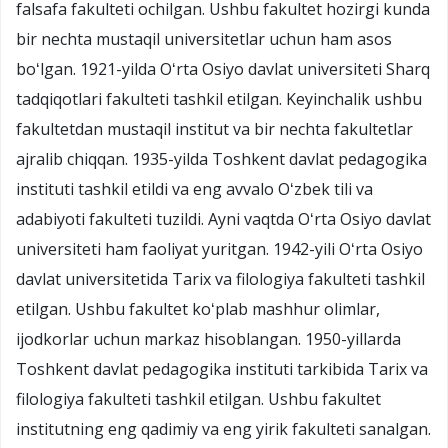
falsafa fakulteti ochilgan. Ushbu fakultet hozirgi kunda
bir nechta mustaqil universitetlar uchun ham asos
boʻlgan. 1921-yilda Oʻrta Osiyo davlat universiteti Sharq
tadqiqotlari fakulteti tashkil etilgan. Keyinchalik ushbu
fakultetdan mustaqil institut va bir nechta fakultetlar
ajralib chiqqan. 1935-yilda Toshkent davlat pedagogika
instituti tashkil etildi va eng avvalo Oʻzbek tili va
adabiyoti fakulteti tuzildi. Ayni vaqtda Oʻrta Osiyo davlat
universiteti ham faoliyat yuritgan. 1942-yili Oʻrta Osiyo
davlat universitetida Tarix va filologiya fakulteti tashkil
etilgan. Ushbu fakultet koʻplab mashhur olimlar,
ijodkorlar uchun markaz hisoblangan. 1950-yillarda
Toshkent davlat pedagogika instituti tarkibida Tarix va
filologiya fakulteti tashkil etilgan. Ushbu fakultet
institutning eng qadimiy va eng yirik fakulteti sanalgan.