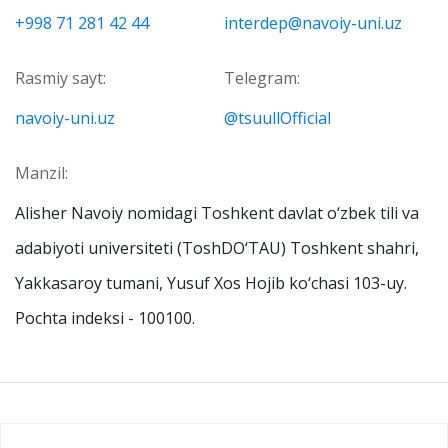
+998 71 281 42 44
interdep@navoiy-uni.uz
Rasmiy sayt:
Telegram:
navoiy-uni.uz
@tsuullOfficial
Manzil:
Alisher Navoiy nomidagi Toshkent davlat o‘zbek tili va
adabiyoti universiteti (ToshDO‘TAU) Toshkent shahri,
Yakkasaroy tumani, Yusuf Xos Hojib ko‘chasi 103-uy.
Pochta indeksi - 100100.