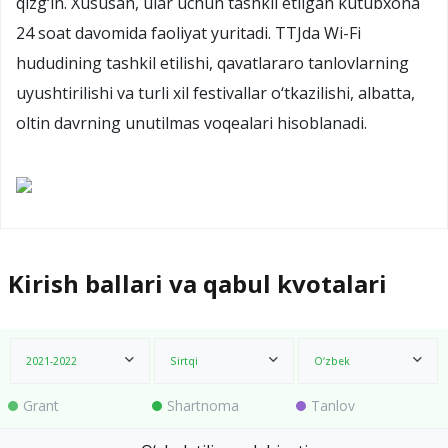
qizg‘in. Xususan, ular uchun tashkil etilgan kutubxona
24 soat davomida faoliyat yuritadi. TTJda Wi-Fi
hududining tashkil etilishi, qavatlararo tanlovlarning
uyushtirilishi va turli xil festivallar o‘tkazilishi, albatta,
oltin davrning unutilmas voqealari hisoblanadi.
Kirish ballari va qabul kvotalari
2021-2022
Sirtqi
O‘zbek
Grant
Shartnoma
Tanlov