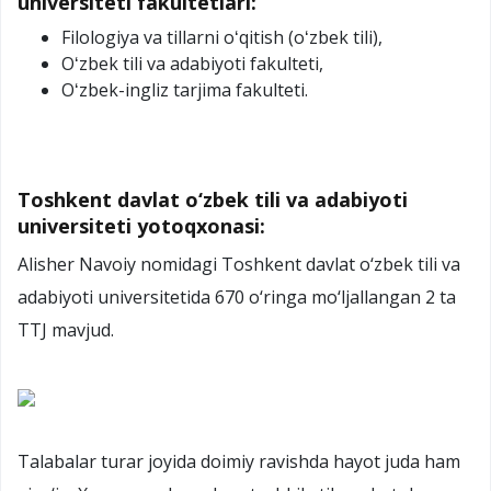
universiteti fakultetlari:
Filologiya va tillarni oʻqitish (oʻzbek tili),
Oʻzbek tili va adabiyoti fakulteti,
Oʻzbek-ingliz tarjima fakulteti.
Toshkent davlat o‘zbek tili va adabiyoti
universiteti yotoqxonasi:
Alisher Navoiy nomidagi Toshkent davlat o‘zbek tili va
adabiyoti universitetida 670 o‘ringa mo‘ljallangan 2 ta
TTJ mavjud.
Talabalar turar joyida doimiy ravishda hayot juda ham