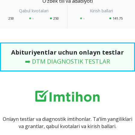
O‘zbek tili va adabiyoti
250
-
250
-
141.75
Abituriyentlar uchun onlayn testlar
➡️ DTM DIAGNOSTIK TESTLAR
Onlayn testlar va diagnostik imtihonlar. Ta‘lim yangiliklari
va grantlar, qabul kvotalari va kirish ballari.