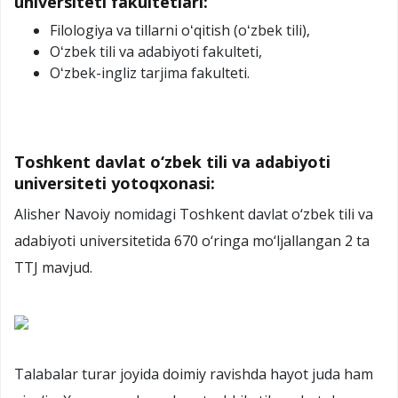
universiteti fakultetlari:
Filologiya va tillarni oʻqitish (oʻzbek tili),
Oʻzbek tili va adabiyoti fakulteti,
Oʻzbek-ingliz tarjima fakulteti.
Toshkent davlat o‘zbek tili va adabiyoti
universiteti yotoqxonasi:
Alisher Navoiy nomidagi Toshkent davlat o‘zbek tili va
adabiyoti universitetida 670 o‘ringa mo‘ljallangan 2 ta
TTJ mavjud.
Talabalar turar joyida doimiy ravishda hayot juda ham