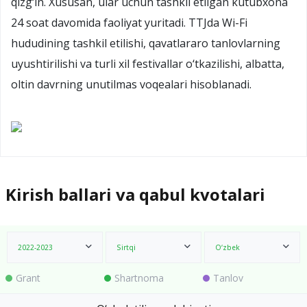
qizg‘in. Xususan, ular uchun tashkil etilgan kutubxona
24 soat davomida faoliyat yuritadi. TTJda Wi-Fi
hududining tashkil etilishi, qavatlararo tanlovlarning
uyushtirilishi va turli xil festivallar o‘tkazilishi, albatta,
oltin davrning unutilmas voqealari hisoblanadi.
Kirish ballari va qabul kvotalari
2022-2023
Sirtqi
O‘zbek
Grant
Shartnoma
Tanlov