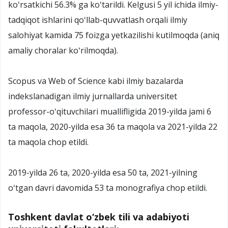
koʻrsatkichi 56.3% ga koʻtarildi. Kelgusi 5 yil ichida ilmiy-
tadqiqot ishlarini qoʻllab-quvvatlash orqali ilmiy
salohiyat kamida 75 foizga yetkazilishi kutilmoqda (aniq
amaliy choralar koʻrilmoqda).
Scopus va Web of Science kabi ilmiy bazalarda
indekslanadigan ilmiy jurnallarda universitet
professor-oʻqituvchilari muallifligida 2019-yilda jami 6
ta maqola, 2020-yilda esa 36 ta maqola va 2021-yilda 22
ta maqola chop etildi.
2019-yilda 26 ta, 2020-yilda esa 50 ta, 2021-yilning
oʻtgan davri davomida 53 ta monografiya chop etildi.
Toshkent davlat o‘zbek tili va adabiyoti