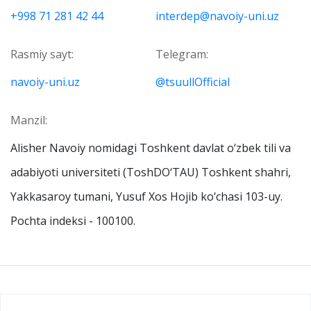
+998 71 281 42 44
interdep@navoiy-uni.uz
Rasmiy sayt:
Telegram:
navoiy-uni.uz
@tsuullOfficial
Manzil:
Alisher Navoiy nomidagi Toshkent davlat o‘zbek tili va
adabiyoti universiteti (ToshDO‘TAU) Toshkent shahri,
Yakkasaroy tumani, Yusuf Xos Hojib ko‘chasi 103-uy.
Pochta indeksi - 100100.