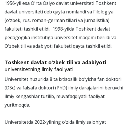
1956-yil esa Oʻrta Osiyo davlat universiteti Toshkent
davlat universiteti deb qayta nomlandi va Filologiya
(oʻzbek, rus, roman-german tillari va jurnalistika)
fakulteti tashkil etildi. 1998-yilda Toshkent davlat
pedagogika institutiga universitet maqomi berildi va
Oʻzbek tili va adabiyoti fakulteti qayta tashkil etildi.
Toshkent davlat o‘zbek tili va adabiyoti
universitetning ilmiy faoliyati
Universitet huzurida 8 ta ixtisoslik boʻyicha fan doktori
(DSc) va falsafa doktori (PhD) ilmiy darajalarini beruvchi
ilmiy kengashlar tuzilib, muvafaqqiyatli faoliyat
yuritmoqda.
Universitetda 2022-yilning oʻzida ilmiy salohiyat