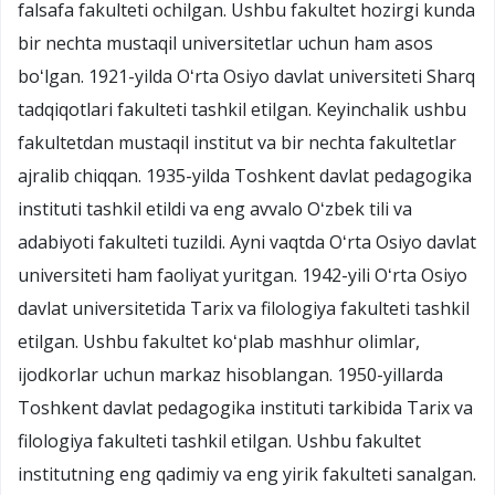
falsafa fakulteti ochilgan. Ushbu fakultet hozirgi kunda
bir nechta mustaqil universitetlar uchun ham asos
boʻlgan. 1921-yilda Oʻrta Osiyo davlat universiteti Sharq
tadqiqotlari fakulteti tashkil etilgan. Keyinchalik ushbu
fakultetdan mustaqil institut va bir nechta fakultetlar
ajralib chiqqan. 1935-yilda Toshkent davlat pedagogika
instituti tashkil etildi va eng avvalo Oʻzbek tili va
adabiyoti fakulteti tuzildi. Ayni vaqtda Oʻrta Osiyo davlat
universiteti ham faoliyat yuritgan. 1942-yili Oʻrta Osiyo
davlat universitetida Tarix va filologiya fakulteti tashkil
etilgan. Ushbu fakultet koʻplab mashhur olimlar,
ijodkorlar uchun markaz hisoblangan. 1950-yillarda
Toshkent davlat pedagogika instituti tarkibida Tarix va
filologiya fakulteti tashkil etilgan. Ushbu fakultet
institutning eng qadimiy va eng yirik fakulteti sanalgan.