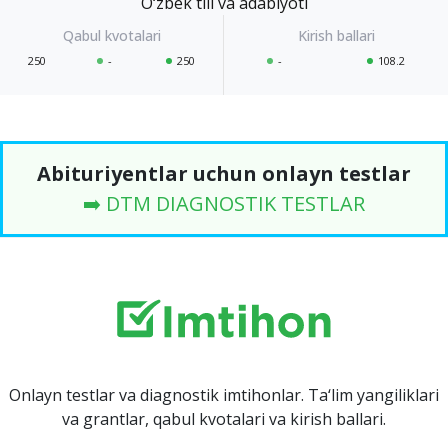
O‘zbek tili va adabiyoti
250
-
250
-
108.2
Abituriyentlar uchun onlayn testlar
➡️ DTM DIAGNOSTIK TESTLAR
Onlayn testlar va diagnostik imtihonlar. Ta‘lim yangiliklari
va grantlar, qabul kvotalari va kirish ballari.