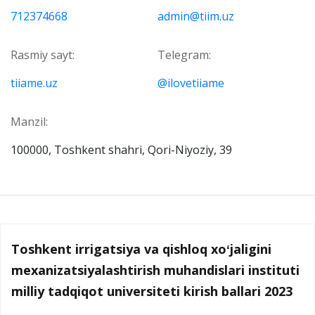
712374668
admin@tiim.uz
Rasmiy sayt:
Telegram:
tiiame.uz
@ilovetiiame
Manzil:
100000, Toshkent shahri, Qori-Niyoziy, 39
Toshkent irrigatsiya va qishloq xoʻjaligini
mexanizatsiyalashtirish muhandislari instituti
milliy tadqiqot universiteti kirish ballari 2023