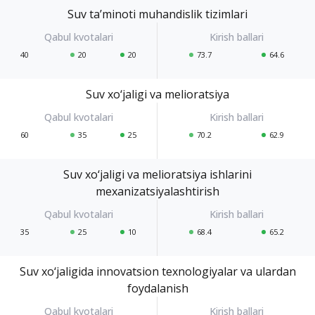
Suv ta’minoti muhandislik tizimlari
40
20
20
73.7
64.6
Suv xo‘jaligi va melioratsiya
60
35
25
70.2
62.9
Suv xo‘jaligi va melioratsiya ishlarini
mexanizatsiyalashtirish
35
25
10
68.4
65.2
Suv xo‘jaligida innovatsion texnologiyalar va ulardan
foydalanish