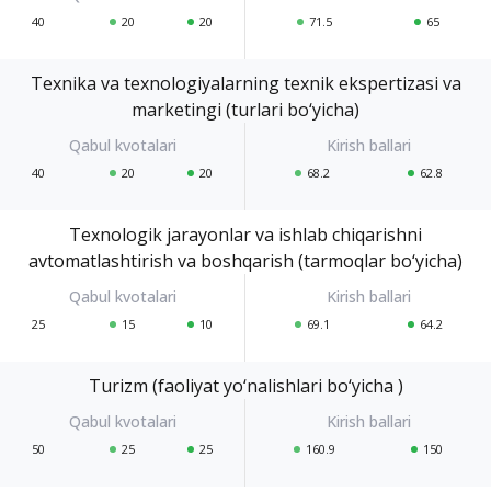
40
20
20
71.5
65
Texnika va texnologiyalarning texnik ekspertizasi va
marketingi (turlari bo‘yicha)
40
20
20
68.2
62.8
Texnologik jarayonlar va ishlab chiqarishni
avtomatlashtirish va boshqarish (tarmoqlar bo‘yicha)
25
15
10
69.1
64.2
Turizm (faoliyat yo‘nalishlari bo‘yicha )
50
25
25
160.9
150