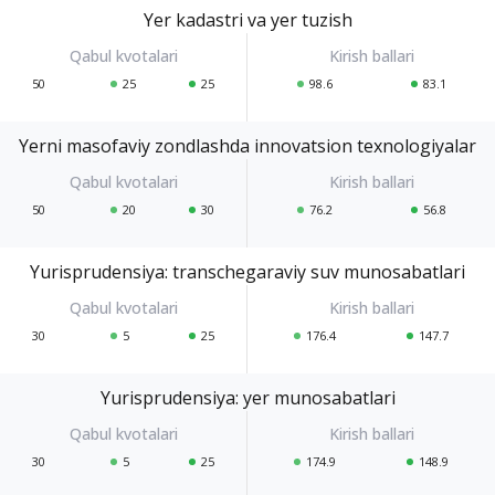
Yer kadastri va yer tuzish
50
25
25
98.6
83.1
Yerni masofaviy zondlashda innovatsion texnologiyalar
50
20
30
76.2
56.8
Yurisprudensiya: transchegaraviy suv munosabatlari
30
5
25
176.4
147.7
Yurisprudensiya: yer munosabatlari
30
5
25
174.9
148.9