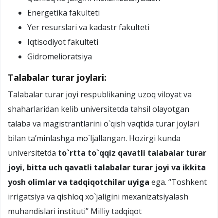
Energetika fakulteti
Yer resurslari va kadastr fakulteti
Iqtisodiyot fakulteti
Gidromelioratsiya
Talabalar turar joylari:
Talabalar turar joyi respublikaning uzoq viloyat va
shaharlaridan kelib universitetda tahsil olayotgan
talaba va magistrantlarini o`qish vaqtida turar joylari
bilan ta’minlashga mo`ljallangan. Hozirgi kunda
universitetda
to`rtta to`qqiz qavatli talabalar turar
joyi, bitta uch qavatli talabalar turar joyi va ikkita
yosh olimlar va tadqiqotchilar uyiga
ega.
“Toshkent
irrigatsiya va qishloq xo`jaligini mexanizatsiyalash
muhandislari instituti” Milliy tadqiqot