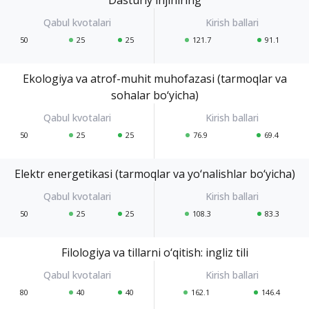
Dasturiy injiniring
50
25
25
121.7
91.1
Ekologiya va atrof-muhit muhofazasi (tarmoqlar va
sohalar bo‘yicha)
50
25
25
76.9
69.4
Elektr energetikasi (tarmoqlar va yo‘nalishlar bo‘yicha)
50
25
25
108.3
83.3
Filologiya va tillarni o‘qitish: ingliz tili
80
40
40
162.1
146.4