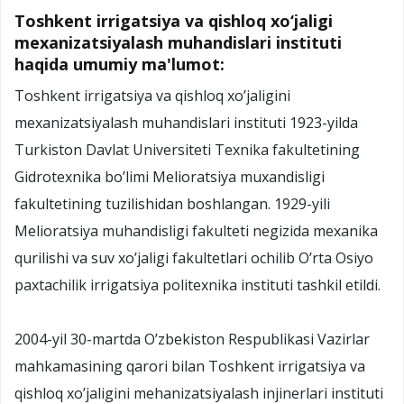
Toshkent irrigatsiya va qishloq xo‘jaligi
mexanizatsiyalash muhandislari instituti
haqida umumiy ma'lumot:
Toshkent irrigatsiya va qishloq xo’jaligini
mexanizatsiyalash muhandislari instituti 1923-yilda
Turkiston Davlat Universiteti Texnika fakultetining
Gidrotexnika bo’limi Melioratsiya muxandisligi
fakultetining tuzilishidan boshlangan. 1929-yili
Melioratsiya muhandisligi fakulteti negizida mexanika
qurilishi va suv xo’jaligi fakultetlari ochilib O’rta Osiyo
paxtachilik irrigatsiya politexnika instituti tashkil etildi.
2004-yil 30-martda O’zbekiston Respublikasi Vazirlar
mahkamasining qarori bilan Toshkent irrigatsiya va
qishloq xo’jaligini mehanizatsiyalash injinerlari instituti