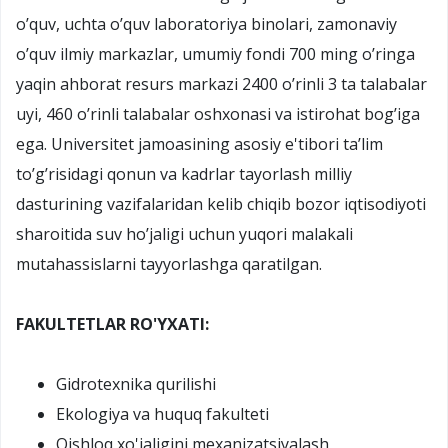
o’quv, uchta o’quv laboratoriya binolari, zamonaviy
o’quv ilmiy markazlar, umumiy fondi 700 ming o’ringa
yaqin ahborat resurs markazi 2400 o’rinli 3 ta talabalar
uyi, 460 o’rinli talabalar oshxonasi va istirohat bog’iga
ega. Universitet jamoasining asosiy e'tibori ta’lim
to’g’risidagi qonun va kadrlar tayorlash milliy
dasturining vazifalaridan kelib chiqib bozor iqtisodiyoti
sharoitida suv ho’jaligi uchun yuqori malakali
mutahassislarni tayyorlashga qaratilgan.
FAKULTETLAR RO'YXATI:
Gidrotexnika qurilishi
Ekologiya va huquq fakulteti
Qishloq xo'jaligini mexanizatsiyalash