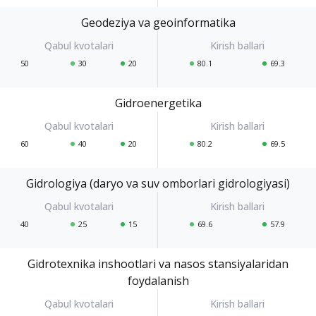
Geodeziya va geoinformatika
50
30
20
80.1
69.3
Gidroenergetika
60
40
20
80.2
69.5
Gidrologiya (daryo va suv omborlari gidrologiyasi)
40
25
15
69.6
57.9
Gidrotexnika inshootlari va nasos stansiyalaridan
foydalanish