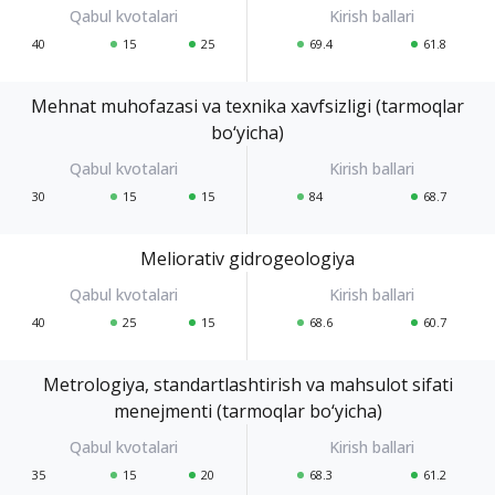
40
15
25
69.4
61.8
Mehnat muhofazasi va texnika xavfsizligi (tarmoqlar
bo‘yicha)
30
15
15
84
68.7
Meliorativ gidrogeologiya
40
25
15
68.6
60.7
Metrologiya, standartlashtirish va mahsulot sifati
menejmenti (tarmoqlar bo‘yicha)
35
15
20
68.3
61.2