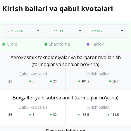
Kirish ballari va qabul kvotalari
2023-2024
Kunduzgi
O‘zbek
Grant
Shartnoma
Tanlov
Aerokosmik texnologiyalar va barqaror rivojlanish
(tarmoqlar va sohalar bo‘yicha)
25
5
20
101.9
59.7
Buxgalteriya hisobi va audit (tarmoqlar bo‘yicha)
35
5
30
156.5
111.5