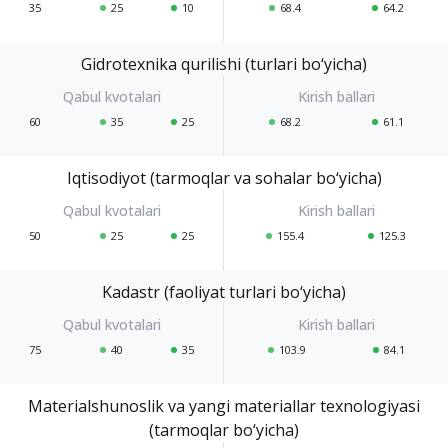
35
25
10
68.4
64.2
Gidrotexnika qurilishi (turlari bo‘yicha)
60
35
25
68.2
61.1
Iqtisodiyot (tarmoqlar va sohalar bo‘yicha)
50
25
25
155.4
125.3
Kadastr (faoliyat turlari bo‘yicha)
75
40
35
103.9
84.1
Materialshunoslik va yangi materiallar texnologiyasi
(tarmoqlar bo‘yicha)