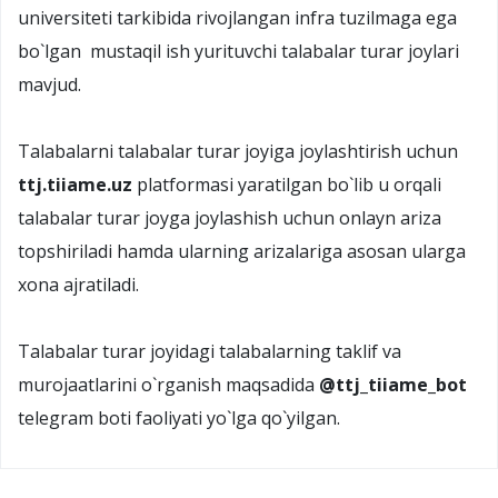
universiteti tarkibida rivojlangan infra tuzilmaga ega
bo`lgan mustaqil ish yurituvchi talabalar turar joylari
mavjud.
Talabalarni talabalar turar joyiga joylashtirish uchun
ttj.tiiame.uz
platformasi yaratilgan bo`lib u orqali
talabalar turar joyga joylashish uchun onlayn ariza
topshiriladi hamda ularning arizalariga asosan ularga
xona ajratiladi.
Talabalar turar joyidagi talabalarning taklif va
murojaatlarini o`rganish maqsadida
@ttj_tiiame_bot
telegram boti faoliyati yo`lga qo`yilgan.