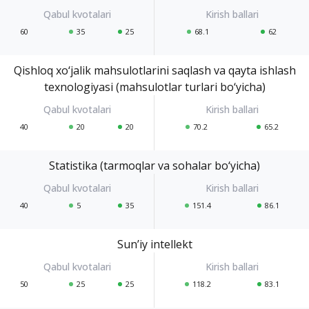
60
35
25
68.1
62
Qishloq xo‘jalik mahsulotlarini saqlash va qayta ishlash
texnologiyasi (mahsulotlar turlari bo‘yicha)
40
20
20
70.2
65.2
Statistika (tarmoqlar va sohalar bo‘yicha)
40
5
35
151.4
86.1
Sun’iy intellekt
50
25
25
118.2
83.1