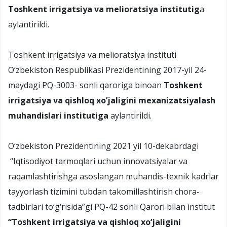
Toshkent irrigatsiya va melioratsiya institutig
a
aylantirildi.
Toshkent irrigatsiya va melioratsiya instituti
O’zbekiston Respublikasi Prezidentining 2017-yil 24-
maydagi PQ-3003- sonli qaroriga binoan
Toshkent
irrigatsiya va qishloq xo’jaligini mexanizatsiyalash
muhandislari institutiga
aylantirildi.
O‘zbekiston Prezidentining 2021 yil 10-dekabrdagi
“Iqtisodiyot tarmoqlari uchun innovatsiyalar va
raqamlashtirishga asoslangan muhandis-texnik kadrlar
tayyorlash tizimini tubdan takomillashtirish chora-
tadbirlari to‘g‘risida”gi PQ-42 sonli Qarori bilan institut
“Toshkent irrigatsiya va qishloq xo‘jaligini