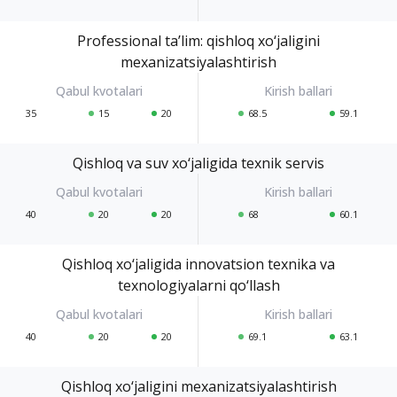
Professional ta’lim: qishloq xo‘jaligini
mexanizatsiyalashtirish
35
15
20
68.5
59.1
Qishloq va suv xo‘jaligida texnik servis
40
20
20
68
60.1
Qishloq xo‘jaligida innovatsion texnika va
texnologiyalarni qo‘llash
40
20
20
69.1
63.1
Qishloq xo‘jaligini mexanizatsiyalashtirish