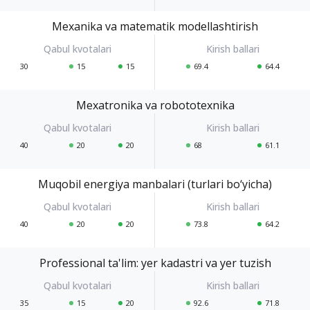
Mexanika va matematik modellashtirish
30
15
15
69.4
64.4
Mexatronika va robototexnika
40
20
20
68
61.1
Muqobil energiya manbalari (turlari bo‘yicha)
40
20
20
73.8
64.2
Professional ta'lim: yer kadastri va yer tuzish
35
15
20
92.6
71.8