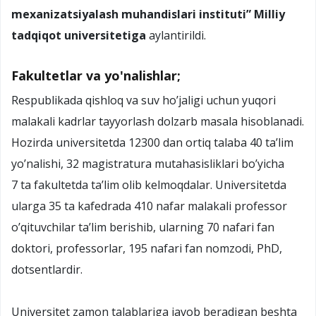
mexanizatsiyalash muhandislari instituti” Milliy
tadqiqot universitetiga
aylantirildi.
Fakultetlar va yo'nalishlar;
Respublikada qishloq va suv ho’jaligi uchun yuqori
malakali kadrlar tayyorlash dolzarb masala hisoblanadi.
Hozirda universitetda 12300 dan ortiq talaba 40 ta’lim
yo’nalishi, 32 magistratura mutahasisliklari bo’yicha
7 ta fakultetda ta’lim olib kelmoqdalar. Universitetda
ularga 35 ta kafedrada 410 nafar malakali professor
o’qituvchilar ta’lim berishib, ularning 70 nafari fan
doktori, professorlar, 195 nafari fan nomzodi, PhD,
dotsentlardir.
Universitet zamon talablariga javob beradigan beshta