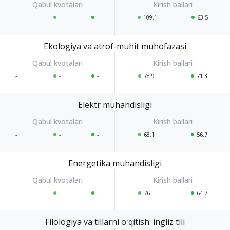
-
-
-
109.1
63.5
Ekologiya va atrof-muhit muhofazasi
-
-
-
78.9
71.3
Elektr muhandisligi
-
-
-
68.1
56.7
Energetika muhandisligi
-
-
-
76
64.7
Filologiya va tillarni oʻqitish: ingliz tili