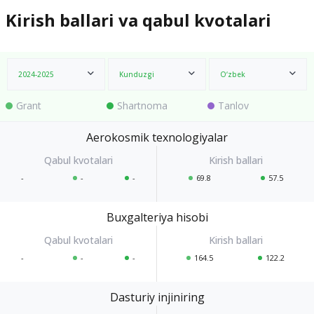
Kirish ballari va qabul kvotalari
2024-2025
Kunduzgi
O‘zbek
Grant
Shartnoma
Tanlov
Aerokosmik texnologiyalar
-
-
-
69.8
57.5
Buxgalteriya hisobi
-
-
-
164.5
122.2
Dasturiy injiniring