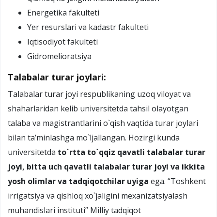
Energetika fakulteti
Yer resurslari va kadastr fakulteti
Iqtisodiyot fakulteti
Gidromelioratsiya
Talabalar turar joylari:
Talabalar turar joyi respublikaning uzoq viloyat va
shaharlaridan kelib universitetda tahsil olayotgan
talaba va magistrantlarini o`qish vaqtida turar joylari
bilan ta’minlashga mo`ljallangan. Hozirgi kunda
universitetda
to`rtta to`qqiz qavatli talabalar turar
joyi, bitta uch qavatli talabalar turar joyi va ikkita
yosh olimlar va tadqiqotchilar uyiga
ega.
“Toshkent
irrigatsiya va qishloq xo`jaligini mexanizatsiyalash
muhandislari instituti” Milliy tadqiqot