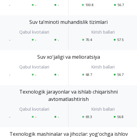
-
-
-
100.8
56.7
Suv taʼminoti muhandislik tizimlari
-
-
-
70.4
57.5
Suv xoʻjaligi va melioratsiya
-
-
-
68.7
56.7
Texnologik jarayonlar va ishlab chiqarishni
avtomatlashtirish
-
-
-
69.3
56.8
Texnologik mashinalar va jihozlar: yogʻochga ishlov