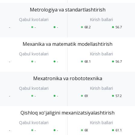
Metrologiya va standartlashtirish
-
-
-
68.2
56.7
Mexanika va matematik modellashtirish
-
-
-
68.1
56.7
Mexatronika va robototexnika
-
-
-
69
57.2
Qishloq xoʻjaligini mexanizatsiyalashtirish
-
-
-
68
61.1