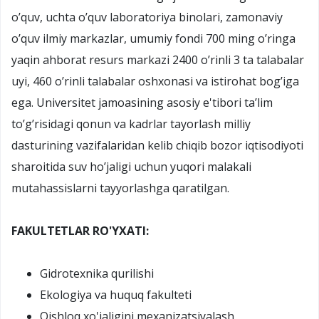
o’quv, uchta o’quv laboratoriya binolari, zamonaviy
o’quv ilmiy markazlar, umumiy fondi 700 ming o’ringa
yaqin ahborat resurs markazi 2400 o’rinli 3 ta talabalar
uyi, 460 o’rinli talabalar oshxonasi va istirohat bog’iga
ega. Universitet jamoasining asosiy e'tibori ta’lim
to’g’risidagi qonun va kadrlar tayorlash milliy
dasturining vazifalaridan kelib chiqib bozor iqtisodiyoti
sharoitida suv ho’jaligi uchun yuqori malakali
mutahassislarni tayyorlashga qaratilgan.
FAKULTETLAR RO'YXATI:
Gidrotexnika qurilishi
Ekologiya va huquq fakulteti
Qishloq xo'jaligini mexanizatsiyalash