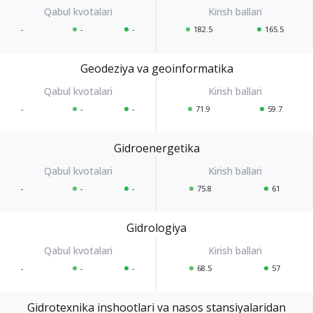
-
-
-
182.5
165.5
Geodeziya va geoinformatika
-
-
-
71.9
59.7
Gidroenergetika
-
-
-
75.8
61
Gidrologiya
-
-
-
68.5
57
Gidrotexnika inshootlari va nasos stansiyalaridan