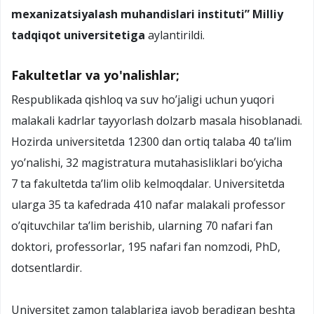
mexanizatsiyalash muhandislari instituti” Milliy
tadqiqot universitetiga
aylantirildi.
Fakultetlar va yo'nalishlar;
Respublikada qishloq va suv ho’jaligi uchun yuqori
malakali kadrlar tayyorlash dolzarb masala hisoblanadi.
Hozirda universitetda 12300 dan ortiq talaba 40 ta’lim
yo’nalishi, 32 magistratura mutahasisliklari bo’yicha
7 ta fakultetda ta’lim olib kelmoqdalar. Universitetda
ularga 35 ta kafedrada 410 nafar malakali professor
o’qituvchilar ta’lim berishib, ularning 70 nafari fan
doktori, professorlar, 195 nafari fan nomzodi, PhD,
dotsentlardir.
Universitet zamon talablariga javob beradigan beshta