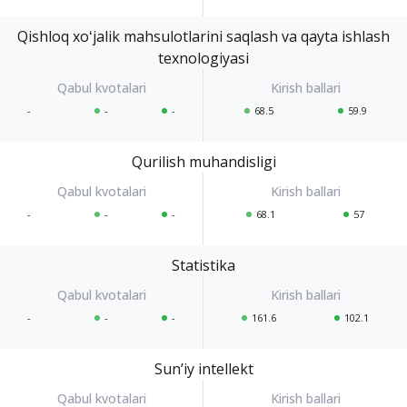
Qishloq xoʻjalik mahsulotlarini saqlash va qayta ishlash
texnologiyasi
-
-
-
68.5
59.9
Qurilish muhandisligi
-
-
-
68.1
57
Statistika
-
-
-
161.6
102.1
Sunʼiy intellekt