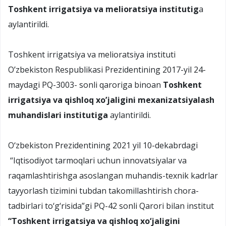
Toshkent irrigatsiya va melioratsiya institutig
a
aylantirildi.
Toshkent irrigatsiya va melioratsiya instituti
O’zbekiston Respublikasi Prezidentining 2017-yil 24-
maydagi PQ-3003- sonli qaroriga binoan
Toshkent
irrigatsiya va qishloq xo’jaligini mexanizatsiyalash
muhandislari institutiga
aylantirildi.
O‘zbekiston Prezidentining 2021 yil 10-dekabrdagi
“Iqtisodiyot tarmoqlari uchun innovatsiyalar va
raqamlashtirishga asoslangan muhandis-texnik kadrlar
tayyorlash tizimini tubdan takomillashtirish chora-
tadbirlari to‘g‘risida”gi PQ-42 sonli Qarori bilan institut
“Toshkent irrigatsiya va qishloq xo‘jaligini