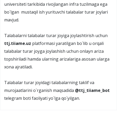
universiteti tarkibida rivojlangan infra tuzilmaga ega
bo`lgan mustaqil ish yurituvchi talabalar turar joylari
mavjud.
Talabalarni talabalar turar joyiga joylashtirish uchun
ttj.tiiame.uz
platformasi yaratilgan bo`lib u orqali
talabalar turar joyga joylashish uchun onlayn ariza
topshiriladi hamda ularning arizalariga asosan ularga
xona ajratiladi.
Talabalar turar joyidagi talabalarning taklif va
murojaatlarini o`rganish maqsadida
@ttj_tiiame_bot
telegram boti faoliyati yo`lga qo`yilgan.