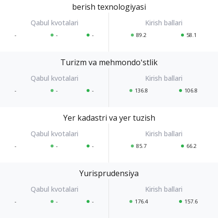
berish texnologiyasi
-
-
-
89.2
58.1
Turizm va mehmondoʻstlik
-
-
-
136.8
106.8
Yer kadastri va yer tuzish
-
-
-
85.7
66.2
Yurisprudensiya
-
-
-
176.4
157.6