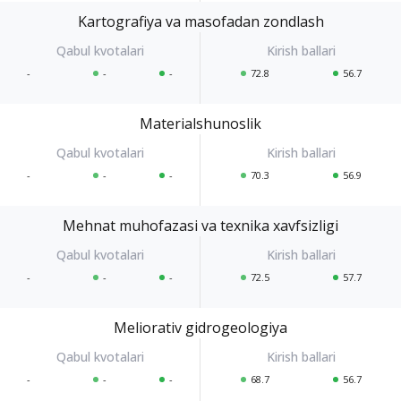
Kartografiya va masofadan zondlash
-
-
-
72.8
56.7
Materialshunoslik
-
-
-
70.3
56.9
Mehnat muhofazasi va texnika xavfsizligi
-
-
-
72.5
57.7
Meliorativ gidrogeologiya
-
-
-
68.7
56.7