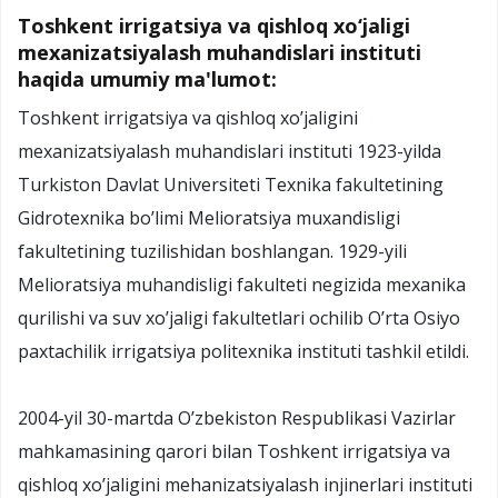
Toshkent irrigatsiya va qishloq xo‘jaligi
mexanizatsiyalash muhandislari instituti
haqida umumiy ma'lumot:
Toshkent irrigatsiya va qishloq xo’jaligini
mexanizatsiyalash muhandislari instituti 1923-yilda
Turkiston Davlat Universiteti Texnika fakultetining
Gidrotexnika bo’limi Melioratsiya muxandisligi
fakultetining tuzilishidan boshlangan. 1929-yili
Melioratsiya muhandisligi fakulteti negizida mexanika
qurilishi va suv xo’jaligi fakultetlari ochilib O’rta Osiyo
paxtachilik irrigatsiya politexnika instituti tashkil etildi.
2004-yil 30-martda O’zbekiston Respublikasi Vazirlar
mahkamasining qarori bilan Toshkent irrigatsiya va
qishloq xo’jaligini mehanizatsiyalash injinerlari instituti