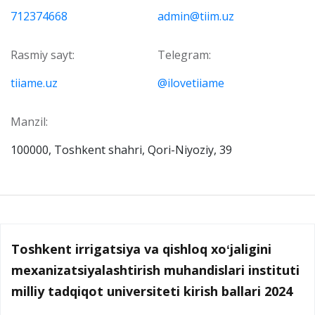
712374668
admin@tiim.uz
Rasmiy sayt:
Telegram:
tiiame.uz
@ilovetiiame
Manzil:
100000, Toshkent shahri, Qori-Niyoziy, 39
Toshkent irrigatsiya va qishloq xoʻjaligini
mexanizatsiyalashtirish muhandislari instituti
milliy tadqiqot universiteti kirish ballari 2024