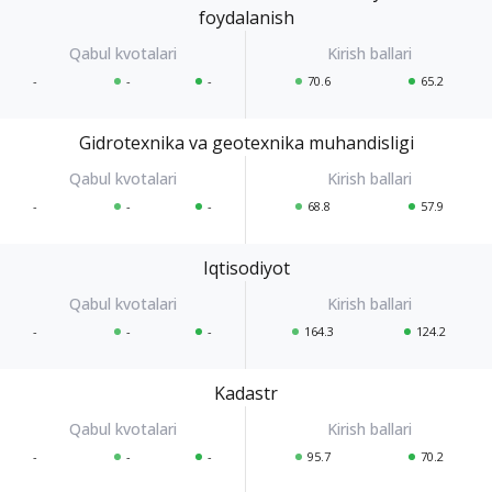
foydalanish
-
-
-
70.6
65.2
Gidrotexnika va geotexnika muhandisligi
-
-
-
68.8
57.9
Iqtisodiyot
-
-
-
164.3
124.2
Kadastr
-
-
-
95.7
70.2