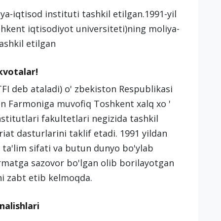
-iqtisod instituti tashkil etilgan.1991-yil
shkent iqtisodiyot universiteti)ning moliya-
ashkil etilgan
 kvotalar!
TFI deb ataladi) o' zbekiston Respublikasi
son Farmoniga muvofiq Toshkent xalq xo '
stitutlari fakultetlari negizida tashkil
at dasturlarini taklif etadi. 1991 yildan
 ta'lim sifati va butun dunyo bo'ylab
urmatga sazovor bo'lgan olib borilayotgan
ni zabt etib kelmoqda.
nalishlari