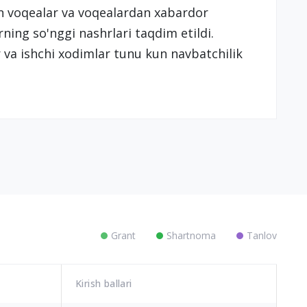
 voqealar va voqealardan xabardor
rning so'nggi nashrlari taqdim etildi.
va ishchi xodimlar tunu kun navbatchilik
Grant
Shartnoma
Tanlov
Kirish ballari