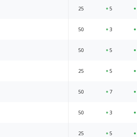
25
5
50
3
50
5
25
5
50
7
50
3
25
5