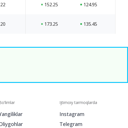
22
152.25
124.95
20
173.25
135.45
Bo‘limlar
Ijtimoiy tarmoqlarda
Yangiliklar
Instagram
Oliygohlar
Telegram