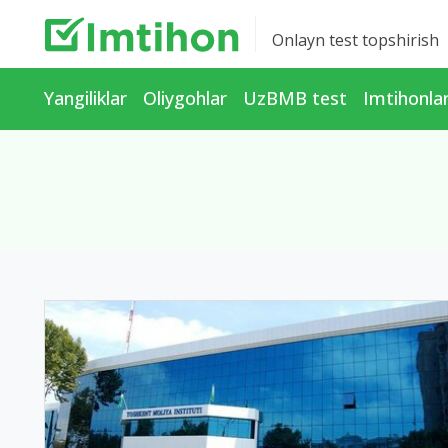
Onlayn test topshirish
Yangiliklar
Oliygohlar
UzBMB test
Imtihonla