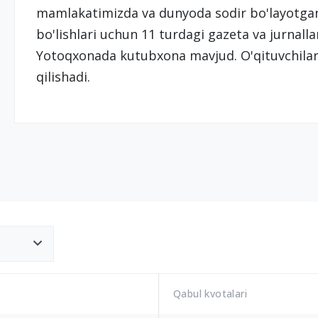
mamlakatimizda va dunyoda sodir bo'layotgan
bo'lishlari uchun 11 turdagi gazeta va jurnalla
Yotoqxonada kutubxona mavjud. O'qituvchilar 
qilishadi.
Qabul kvotalari