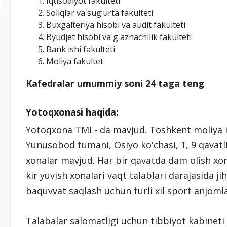
Iqtisodiyot fakulteti
Soliqlar va sug‘urta fakulteti
Buxgalteriya hisobi va audit fakulteti
Byudjet hisobi va g'aznachilik fakulteti
Bank ishi fakulteti
Moliya fakultet
Kafedralar umummiy soni 24 taga teng
Yotoqxonasi haqida:
Yotoqxona TMI - da mavjud. Toshkent moliya in
Yunusobod tumani, Osiyo ko'chasi, 1, 9 qavatli, 
xonalar mavjud. Har bir qavatda dam olish xonal
kir yuvish xonalari vaqt talablari darajasida j
baquvvat saqlash uchun turli xil sport anjomla
Talabalar salomatligi uchun tibbiyot kabineti f