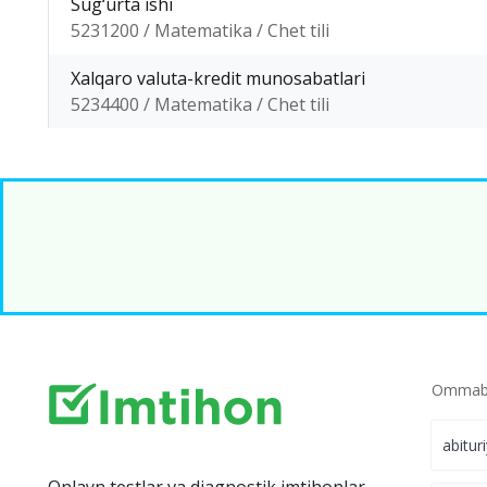
Sug‘urta ishi
5231200 / Matematika / Chet tili
Xalqaro valuta-kredit munosabatlari
5234400 / Matematika / Chet tili
Ommabo
abitur