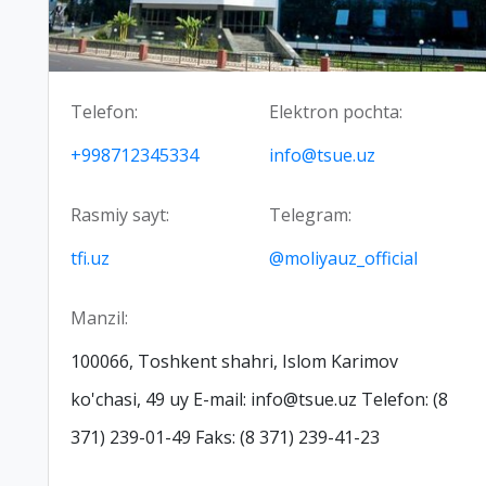
Telefon:
Elektron pochta:
+998712345334
info@tsue.uz
Rasmiy sayt:
Telegram:
tfi.uz
@moliyauz_official
Manzil:
100066, Toshkent shahri, Islom Karimov
ko'chasi, 49 uy E-mail: info@tsue.uz Telefon: (8
371) 239-01-49 Faks: (8 371) 239-41-23