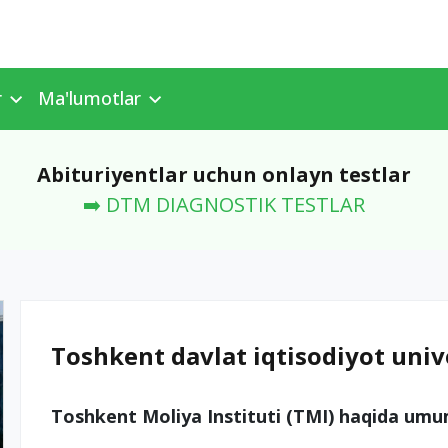
r
Ma'lumotlar
Abituriyentlar uchun onlayn testlar
➡️ DTM DIAGNOSTIK TESTLAR
Toshkent davlat iqtisodiyot unive
Toshkent Moliya Instituti (TMI) haqida um