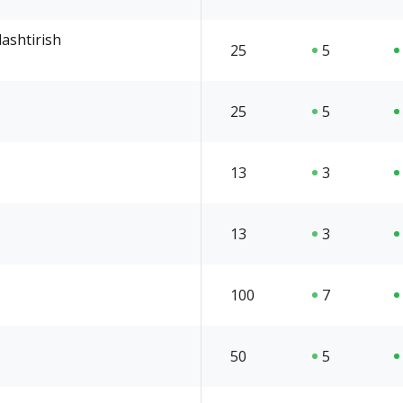
lashtirish
25
5
25
5
13
3
13
3
100
7
50
5