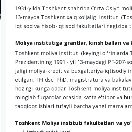
1931-yilda Toshkent shahrida Oʻrta Osiyo moliya
13-mayda Toshkent xalq xoʻjaligi instituti (To
iqtisod va hisob-iqtisod fakultetlari negizida t
Moliya institutiga grantlar, kirish ballari va
Toshkent moliya instituti (keyingi o 'rinlarda 
Prezidentining 1991 - yil 13-maydagi PF-207-
jaligi moliya-kredit va buxgalteriya-iqtisodiy in
etilgan. TFI dsc, PhD, magistratura va bakalavri
hozirgi kunga qadar Toshkent moliya instituti
minglab fuqarolar orasida katta e'tibor va h
tadqiqot ishlari tufayli barcha yangi marralar
Toshkent Moliya instituti fakultetlari va yo'