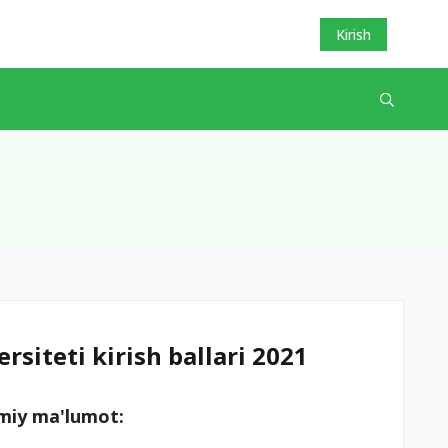
Kirish
rsiteti kirish ballari 2021
umiy ma'lumot: