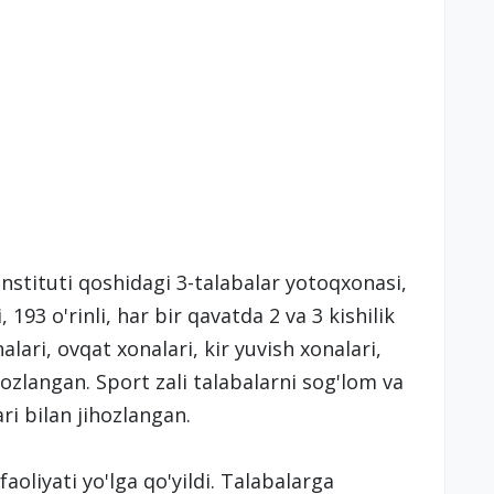
stituti qoshidagi 3-talabalar yotoqxonasi,
193 o'rinli, har bir qavatda 2 va 3 kishilik
ari, ovqat xonalari, kir yuvish xonalari,
ihozlangan. Sport zali talabalarni sog'lom va
ri bilan jihozlangan.
aoliyati yo'lga qo'yildi. Talabalarga