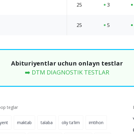
25
3
25
5
Abituriyentlar uchun onlayn testlar
➡️ DTM DIAGNOSTIK TESTLAR
p teglar
iyent
maktab
talaba
oliy ta'lim
imtihon