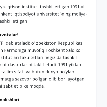
-iqtisod instituti tashkil etilgan.1991-yil
shkent iqtisodiyot universiteti)ning moliya-
ashkil etilgan
 kvotalar!
TFI deb ataladi) o' zbekiston Respublikasi
son Farmoniga muvofiq Toshkent xalq xo '
stitutlari fakultetlari negizida tashkil
at dasturlarini taklif etadi. 1991 yildan
 ta'lim sifati va butun dunyo bo'ylab
urmatga sazovor bo'lgan olib borilayotgan
ni zabt etib kelmoqda.
nalishlari