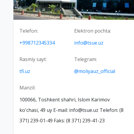
Telefon:
Elektron pochta:
+998712345334
info@tsue.uz
Rasmiy sayt:
Telegram:
tfi.uz
@moliyauz_official
Manzil:
100066, Toshkent shahri, Islom Karimov
ko'chasi, 49 uy E-mail: info@tsue.uz Telefon: (8
371) 239-01-49 Faks: (8 371) 239-41-23