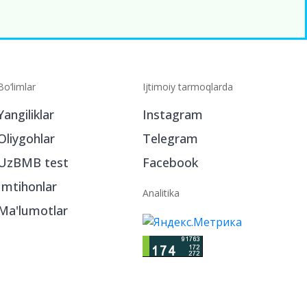
Bo‘limlar
Ijtimoiy tarmoqlarda
Yangiliklar
Instagram
Oliygohlar
Telegram
UzBMB test
Facebook
Imtihonlar
Analitika
Ma'lumotlar