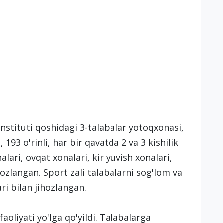
stituti qoshidagi 3-talabalar yotoqxonasi,
193 o'rinli, har bir qavatda 2 va 3 kishilik
ari, ovqat xonalari, kir yuvish xonalari,
ihozlangan. Sport zali talabalarni sog'lom va
ri bilan jihozlangan.
aoliyati yo'lga qo'yildi. Talabalarga