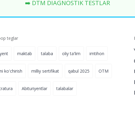
➡️ DTM DIAGNOSTIK TESTLAR
p teglar
iyent
maktab
talaba
oliy ta'lim
imtihon
ni ko'chirish
milliy sertifikat
qabul 2025
OTM
tratura
Abituriyentlar
talabalar