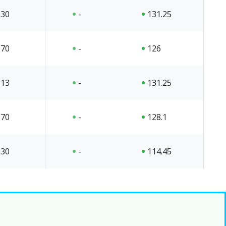
30
-
131.25
70
-
126
13
-
131.25
70
-
128.1
30
-
114.45