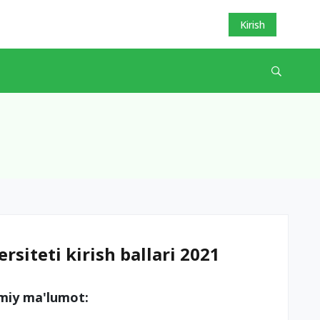
Kirish
rsiteti kirish ballari 2021
umiy ma'lumot: