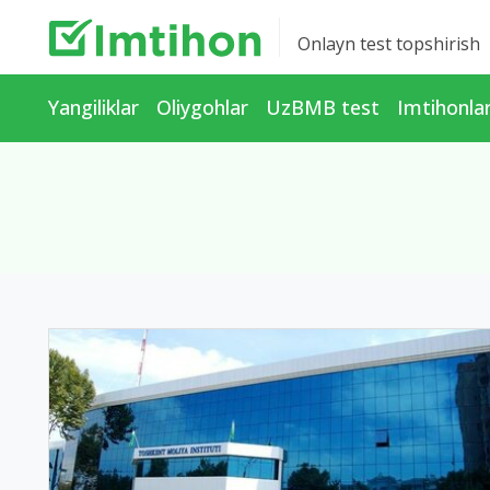
Onlayn test topshirish
Yangiliklar
Oliygohlar
UzBMB test
Imtihonla