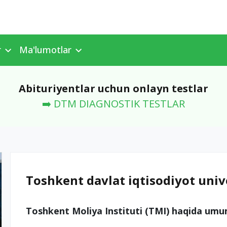
r
Ma'lumotlar
Abituriyentlar uchun onlayn testlar
➡️ DTM DIAGNOSTIK TESTLAR
Toshkent davlat iqtisodiyot unive
Toshkent Moliya Instituti (TMI) haqida um