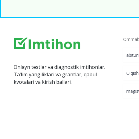
Ommabo
abitur
Onlayn testlar va diagnostik imtihonlar.
O'qish
Ta‘lim yangiliklari va grantlar, qabul
kvotalari va kirish ballari.
magis