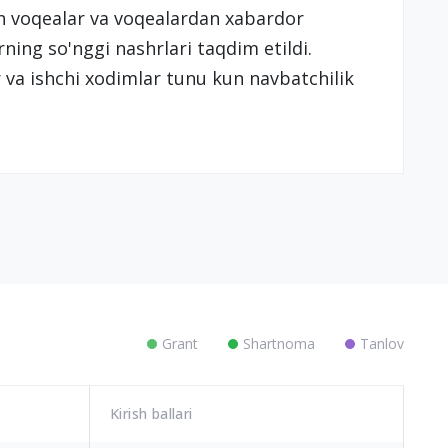
 voqealar va voqealardan xabardor
rning so'nggi nashrlari taqdim etildi.
va ishchi xodimlar tunu kun navbatchilik
Grant
Shartnoma
Tanlov
Kirish ballari