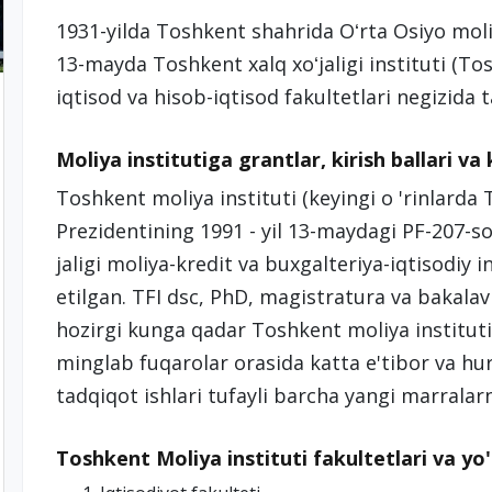
1931-yilda Toshkent shahrida Oʻrta Osiyo moliya
13-mayda Toshkent xalq xoʻjaligi instituti (To
iqtisod va hisob-iqtisod fakultetlari negizida t
Moliya institutiga grantlar, kirish ballari va
Toshkent moliya instituti (keyingi o 'rinlarda 
Prezidentining 1991 - yil 13-maydagi PF-207-
jaligi moliya-kredit va buxgalteriya-iqtisodiy in
etilgan. TFI dsc, PhD, magistratura va bakalavri
hozirgi kunga qadar Toshkent moliya instituti
minglab fuqarolar orasida katta e'tibor va h
tadqiqot ishlari tufayli barcha yangi marralar
Toshkent Moliya instituti fakultetlari va yo'