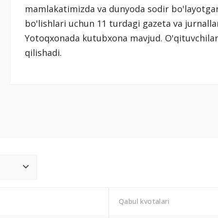
mamlakatimizda va dunyoda sodir bo'layotgan
bo'lishlari uchun 11 turdagi gazeta va jurnalla
Yotoqxonada kutubxona mavjud. O'qituvchilar 
qilishadi.
Qabul kvotalari