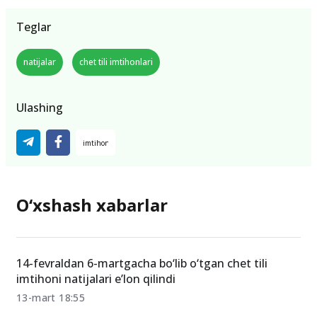
Teglar
natijalar
chet tili imtihonlari
Ulashing
O‘xshash xabarlar
14-fevraldan 6-martgacha bo‘lib o‘tgan chet tili
imtihoni natijalari e’lon qilindi
13-mart 18:55