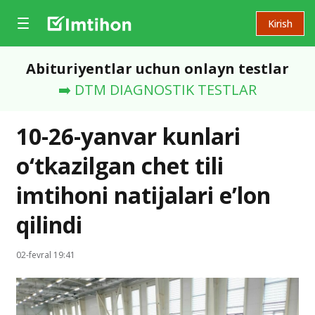
Kirish
Abituriyentlar uchun onlayn testlar
➡️ DTM DIAGNOSTIK TESTLAR
10-26-yanvar kunlari
o‘tkazilgan chet tili
imtihoni natijalari e’lon
qilindi
02-fevral 19:41