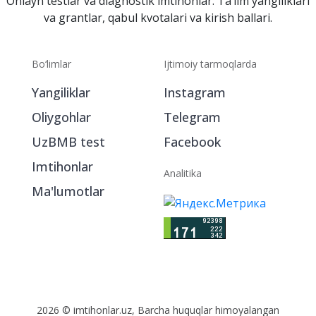
Onlayn testlar va diagnostik imtihonlar. Ta‘lim yangiliklari
va grantlar, qabul kvotalari va kirish ballari.
Bo‘limlar
Ijtimoiy tarmoqlarda
Yangiliklar
Instagram
Oliygohlar
Telegram
UzBMB test
Facebook
Imtihonlar
Analitika
Ma'lumotlar
2026 © imtihonlar.uz, Barcha huquqlar himoyalangan