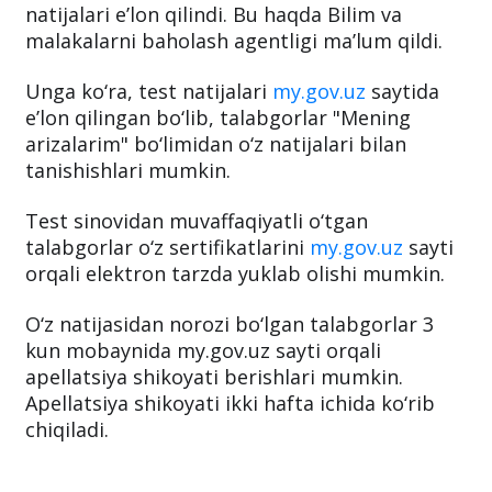
natijalari e’lon qilindi. Bu haqda Bilim va
malakalarni baholash agentligi ma’lum qildi.
Unga ko‘ra, test natijalari
my.gov.uz
saytida
e’lon qilingan bo‘lib, talabgorlar "Mening
arizalarim" bo‘limidan o‘z natijalari bilan
tanishishlari mumkin.
Test sinovidan muvaffaqiyatli o‘tgan
talabgorlar o‘z sertifikatlarini
my.gov.uz
sayti
orqali elektron tarzda yuklab olishi mumkin.
O‘z natijasidan norozi bo‘lgan talabgorlar 3
kun mobaynida my.gov.uz sayti orqali
apellatsiya shikoyati berishlari mumkin.
Apellatsiya shikoyati ikki hafta ichida ko‘rib
chiqiladi.