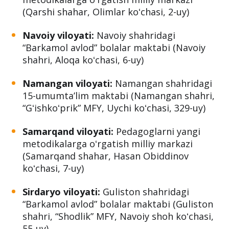
(Qarshi shahar, Olimlar koʻchasi, 2-uy)
Navoiy viloyati:
Navoiy shahridagi
“Barkamol avlod” bolalar maktabi (Navoiy
shahri, Aloqa koʻchasi, 6-uy)
Namangan viloyati:
Namangan shahridagi
15-umumtaʼlim maktabi (Namangan shahri,
“Gʻishkoʻprik” MFY, Uychi koʻchasi, 329-uy)
Samarqand viloyati:
Pedagoglarni yangi
metodikalarga oʻrgatish milliy markazi
(Samarqand shahar, Hasan Obiddinov
koʻchasi, 7-uy)
Sirdaryo viloyati:
Guliston shahridagi
“Barkamol avlod” bolalar maktabi (Guliston
shahri, “Shodlik” MFY, Navoiy shoh koʻchasi,
55-uy)