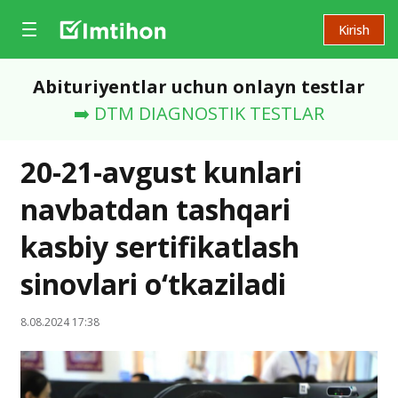
Kirish
Abituriyentlar uchun onlayn testlar
➡️ DTM DIAGNOSTIK TESTLAR
20-21-avgust kunlari
navbatdan tashqari
kasbiy sertifikatlash
sinovlari o‘tkaziladi
8.08.2024 17:38