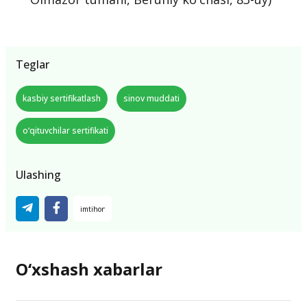
Teglar
kasbiy sertifikatlash
sinov muddati
o‘qituvchilar sertifikati
Ulashing
O‘xshash xabarlar