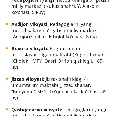
milliy markazi (Nukus shahri, Y. Alakoʻz
koʻchasi, 54-uy)
Andijon viloyati:
Pedagoglarni yangi
metodikalarga oʻrgatish milliy markazi
(Andijon shahar, Istiqlol koʻchasi, 8-uy)
Buxoro viloyati:
Kogon tumani
ixtisoslashtirilgan maktabi (Kogon tumani,
“Choloki” MFY, Qasri Orifon qishlogʻi, 165-
uy)
Jizzax viloyati:
Jizzax shahridagi 4-
umumtaʼlim maktabi (Jizzax shahar,
“Kimyogar” MFY, Toʻqimachilar koʻchasi, 45-
uy)
Qashqadaryo viloyati:
Pedagoglarni yangi
metodikalarga oʻrgatish milliy markazi