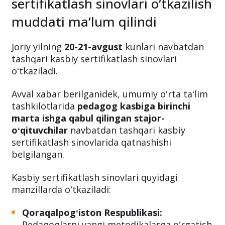
sertifikatlash sinovlari o‘tkazilish
muddati ma’lum qilindi
Joriy yilning
20-21-avgust
kunlari navbatdan
tashqari kasbiy sertifikatlash sinovlari
oʻtkaziladi.
Avval xabar berilganidek, umumiy oʻrta taʻlim
tashkilotlarida
pedagog kasbiga birinchi
marta ishga qabul qilingan stajor-
oʻqituvchilar
navbatdan tashqari kasbiy
sertifikatlash sinovlarida qatnashishi
belgilangan.
Kasbiy sertifikatlash sinovlari quyidagi
manzillarda oʻtkaziladi:
Qoraqalpogʻiston Respublikasi:
Pedagoglarni yangi metodikalarga oʻrgatish