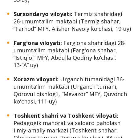
Surxondaryo viloyati:
Termiz shahridagi
26-umumtaʼlim maktabi (Termiz shahar,
“Farhod” MFY, Alisher Navoiy koʻchasi, 19-uy)
Fargʻona viloyati:
Fargʻona shahridagi 28-
umumtaʼlim maktabi (Fargʻona shahar,
“Istiqlol” MFY, Abdulla Qodiriy ko‘chasi,
13-“A” uy)
Xorazm viloyati:
Urganch tumanidagi 36-
umumtaʼlim maktabi (Urganch tumani,
Qorovul qishlogʻi, “Mevazor” MFY, Quvonch
koʻchasi, 111-uy)
Toshkent shahri va Toshkent viloyati:
Pedagogik mahorat va xalqaro baholash
ilmiy-amaliy markazi (Toshkent shahar,
Olmazor tumani, Beruniy koʻchasi, 83-uy)