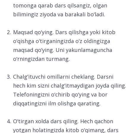
tomonga qarab dars qilsangiz, olgan
bilimingiz ziyoda va barakali bo‘ladi.
Maqsad qo‘ying. Dars qilishga yoki kitob
o‘qishga o‘tirganingizda o‘z oldingizga
maqsad qo‘ying. Uni yakunlamaguncha
o‘rningizdan turmang.
Chalg‘ituvchi omillarni cheklang. Darsni
hech kim sizni chalg‘itmaydigan joyda qiling.
Telefoningizni o‘chirib qo‘ying va bor
diqqatingizni ilm olishga qarating.
O‘tirgan xolda dars qiling. Hech qachon
yotgan holatingizda kitob o‘qimang, dars