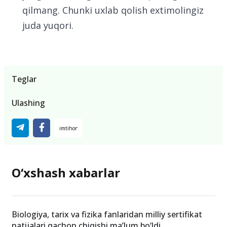
qilmang. Chunki uxlab qolish extimolingiz
juda yuqori.
Teglar
Ulashing
O‘xshash xabarlar
Biologiya, tarix va fizika fanlaridan milliy sertifikat
natijalari qachon chiqishi ma’lum bo‘ldi