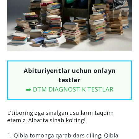
Abituriyentlar uchun onlayn
testlar
➡️ DTM DIAGNOSTIK TESTLAR
E’tiboringizga sinalgan usullarni taqdim
etamiz. Albatta sinab ko‘ring!
Qibla tomonga qarab dars qiling. Qibla