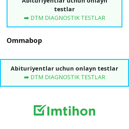
Abituriyentlar uchun onlayn
testlar
➡️ DTM DIAGNOSTIK TESTLAR
Ommabop
Abituriyentlar uchun onlayn testlar
➡️ DTM DIAGNOSTIK TESTLAR