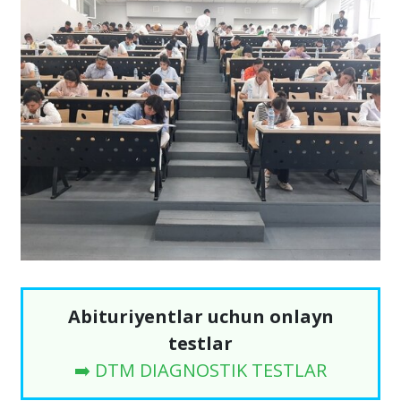
Abituriyentlar uchun onlayn
testlar
➡️ DTM DIAGNOSTIK TESTLAR