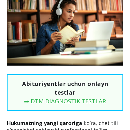
Abituriyentlar uchun onlayn
testlar
➡️ DTM DIAGNOSTIK TESTLAR
Hukumatning yangi qaroriga
ko‘ra, chet tili
o‘rganishni xohlovchi professional ta’lim