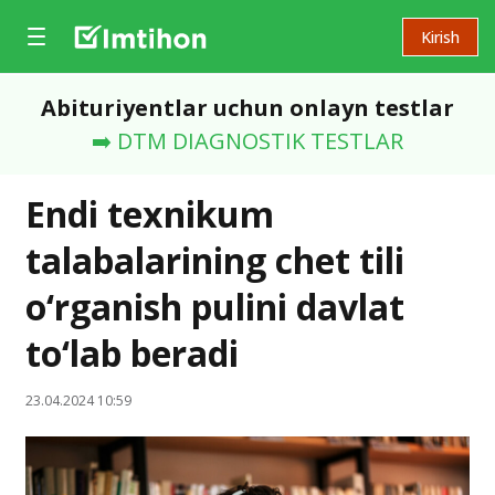
Kirish
Abituriyentlar uchun onlayn testlar
➡️ DTM DIAGNOSTIK TESTLAR
Endi texnikum
talabalarining chet tili
o‘rganish pulini davlat
to‘lab beradi
23.04.2024 10:59