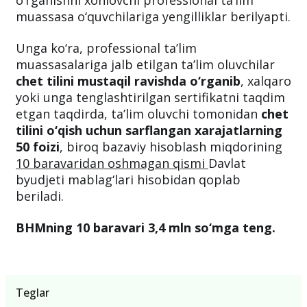
muassasa o‘quvchilariga yengilliklar berilyapti.
Unga ko‘ra, professional ta’lim
muassasalariga jalb etilgan ta’lim oluvchilar
chet tilini mustaqil ravishda o‘rganib
, xalqaro
yoki unga tenglashtirilgan sertifikatni taqdim
etgan taqdirda, ta’lim oluvchi tomonidan
chet
tilini o‘qish uchun sarflangan xarajatlarning
50 foizi
, biroq bazaviy hisoblash miqdorining
10 baravaridan oshmagan qismi
Davlat
byudjeti mablag‘lari hisobidan qoplab
beriladi.
BHMning 10 baravari 3,4 mln so‘mga teng.
Teglar