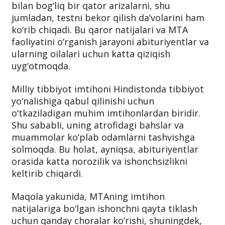
bilan bog‘liq bir qator arizalarni, shu
jumladan, testni bekor qilish da’volarini ham
ko‘rib chiqadi. Bu qaror natijalari va MTA
faoliyatini o‘rganish jarayoni abituriyentlar va
ularning oilalari uchun katta qiziqish
uyg‘otmoqda.
Milliy tibbiyot imtihoni Hindistonda tibbiyot
yo‘nalishiga qabul qilinishi uchun
o‘tkaziladigan muhim imtihonlardan biridir.
Shu sababli, uning atrofidagi bahslar va
muammolar ko‘plab odamlarni tashvishga
solmoqda. Bu holat, ayniqsa, abituriyentlar
orasida katta norozilik va ishonchsizlikni
keltirib chiqardi.
Maqola yakunida, MTAning imtihon
natijalariga bo‘lgan ishonchni qayta tiklash
uchun qanday choralar ko‘rishi, shuningdek,