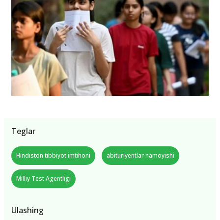
Teglar
Hindiston tibbiyot imtihoni
abituriyentlar namoyishi
Milliy Test Agentligi
Ulashing