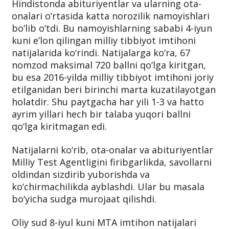
Hindistonda abituriyentlar va ularning ota-
onalari o‘rtasida katta norozilik namoyishlari
bo‘lib o‘tdi. Bu namoyishlarning sababi 4-iyun
kuni e’lon qilingan milliy tibbiyot imtihoni
natijalarida ko‘rindi. Natijalarga ko‘ra, 67
nomzod maksimal 720 ballni qo‘lga kiritgan,
bu esa 2016-yilda milliy tibbiyot imtihoni joriy
etilganidan beri birinchi marta kuzatilayotgan
holatdir. Shu paytgacha har yili 1-3 va hatto
ayrim yillari hech bir talaba yuqori ballni
qo‘lga kiritmagan edi.
Natijalarni ko‘rib, ota-onalar va abituriyentlar
Milliy Test Agentligini firibgarlikda, savollarni
oldindan sizdirib yuborishda va
ko‘chirmachilikda ayblashdi. Ular bu masala
bo‘yicha sudga murojaat qilishdi.
Oliy sud 8-iyul kuni MTA imtihon natijalari