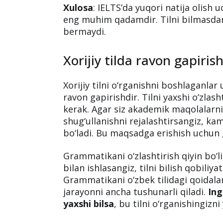
Xulosa
: IELTS’da yuqori natija olish 
eng muhim qadamdir. Tilni bilmasdan
bermaydi.
Xorijiy tilda ravon gapiri
Xorijiy tilni o‘rganishni boshlaganlar
ravon gapirishdir. Tilni yaxshi o‘zla
kerak. Agar siz akademik maqolalarni o
shug‘ullanishni rejalashtirsangiz, ka
bo‘ladi. Bu maqsadga erishish uchun
Grammatikani o‘zlashtirish qiyin bo‘li
bilan ishlasangiz, tilni bilish qobiliy
Grammatikani o‘zbek tilidagi qoidalar
jarayonni ancha tushunarli qiladi.
Ing
yaxshi bilsa
, bu tilni o‘rganishingizn