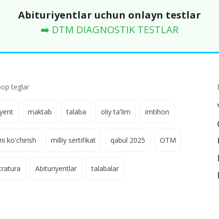
Abituriyentlar uchun onlayn testlar
➡️ DTM DIAGNOSTIK TESTLAR
p teglar
iyent
maktab
talaba
oliy ta'lim
imtihon
ni ko'chirish
milliy sertifikat
qabul 2025
OTM
tratura
Abituriyentlar
talabalar