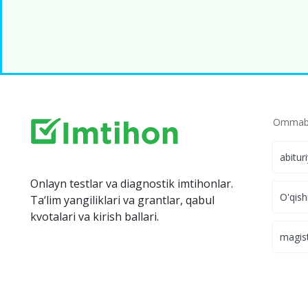
Ommabo
abitur
Onlayn testlar va diagnostik imtihonlar.
O'qish
Ta‘lim yangiliklari va grantlar, qabul
kvotalari va kirish ballari.
magis