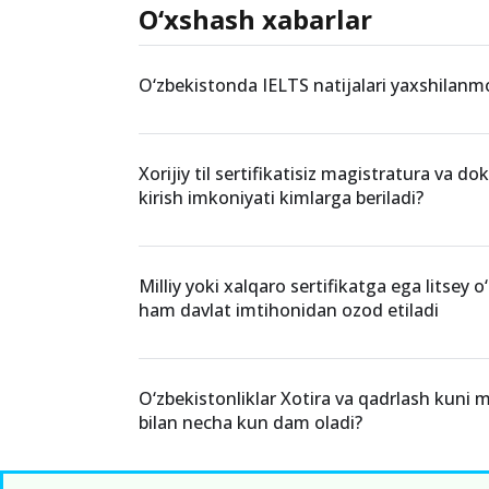
O‘xshash xabarlar
O‘zbekistonda IELTS natijalari yaxshilan
Xorijiy til sertifikatisiz magistratura va d
kirish imkoniyati kimlarga beriladi?
Milliy yoki xalqaro sertifikatga ega litsey o
ham davlat imtihonidan ozod etiladi
O‘zbekistonliklar Xotira va qadrlash kuni
bilan necha kun dam oladi?