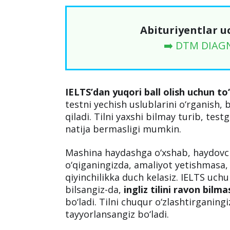
Abituriyentlar u
➡️ DTM DIAG
IELTS’dan yuqori ball olish uchun to‘
testni yechish uslublarini o‘rganish, ba
qiladi. Tilni yaxshi bilmay turib, tes
natija bermasligi mumkin.
Mashina haydashga o‘xshab, haydovc
o‘qiganingizda, amaliyot yetishmasa, 
qiyinchilikka duch kelasiz. IELTS uch
bilsangiz-da,
ingliz tilini ravon bilm
bo‘ladi. Tilni chuqur o‘zlashtirganing
tayyorlansangiz bo‘ladi.