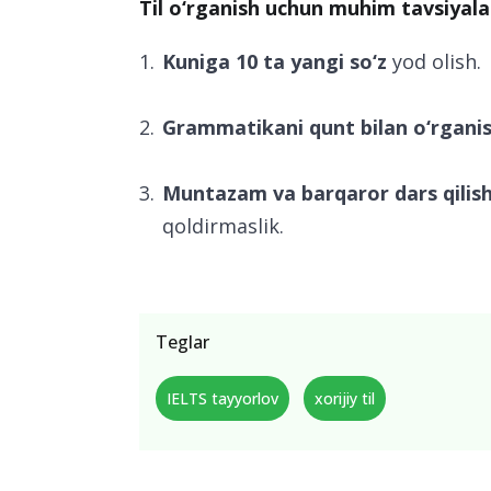
Til o‘rganish uchun muhim tavsiyala
Kuniga 10 ta yangi so‘z
yod olish.
Grammatikani qunt bilan o‘rgani
Muntazam va barqaror dars qilis
qoldirmaslik.
Teglar
IELTS tayyorlov
xorijiy til