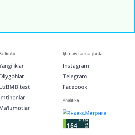
Bo‘limlar
Ijtimoiy tarmoqlarda
Yangiliklar
Instagram
Oliygohlar
Telegram
UzBMB test
Facebook
Imtihonlar
Analitika
Ma'lumotlar