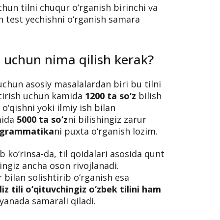
uchun tilni chuqur o‘rganish birinchi va
 test yechishni o‘rganish samara
sh uchun nima qilish kerak?
 uchun asosiy masalalardan biri bu tilni
shtirish uchun kamida
1200 ta so‘z
bilish
‘qishni yoki ilmiy ish bilan
mida
5000 ta so‘z
ni bilishingiz zarur
grammatika
ni puxta o‘rganish lozim.
b ko‘rinsa-da, til qoidalari asosida qunt
atingiz ancha oson rivojlanadi.
 bilan solishtirib o‘rganish esa
liz tili o‘qituvchingiz o‘zbek tilini ham
i yanada samarali qiladi.