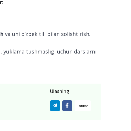
r
:
sh
va uni o‘zbek tili bilan solishtirish.
h
, yuklama tushmasligi uchun darslarni
Ulashing