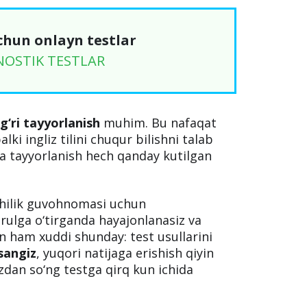
chun onlayn testlar
NOSTIK TESTLAR
g‘ri tayyorlanish
muhim. Bu nafaqat
lki ingliz tilini chuqur bilishni talab
tga tayyorlanish hech qanday kutilgan
hilik guvohnomasi uchun
rulga o‘tirganda hayajonlanasiz va
un ham xuddi shunday: test usullarini
asangiz
, yuqori natijaga erishish qiyin
izdan so‘ng testga qirq kun ichida