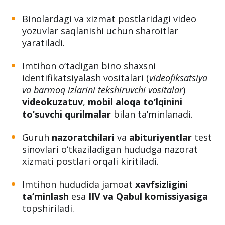
Binolardagi va xizmat postlaridagi video
yozuvlar saqlanishi uchun sharoitlar
yaratiladi.
Imtihon o‘tadigan bino shaxsni
identifikatsiyalash vositalari (
videofiksatsiya
va barmoq izlarini tekshiruvchi vositalar
)
videokuzatuv
,
mobil aloqa to‘lqinini
to‘suvchi qurilmalar
bilan ta’minlanadi.
Guruh
nazoratchilari
va
abituriyentlar
test
sinovlari o‘tkaziladigan hududga nazorat
xizmati postlari orqali kiritiladi.
Imtihon hududida jamoat
xavfsizligini
ta’minlash
esa
IIV va Qabul komissiyasiga
topshiriladi.