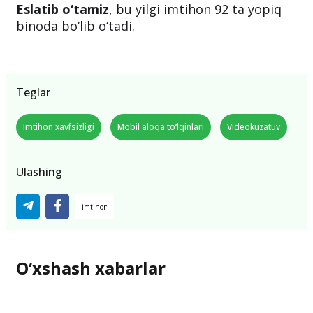
Eslatib o‘tamiz
, bu yilgi imtihon 92 ta yopiq
binoda bo‘lib o‘tadi.
Teglar
Imtihon xavfsizligi
Mobil aloqa to‘lqinlari
Videokuzatuv
Ulashing
O‘xshash xabarlar