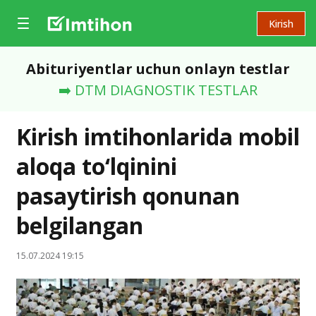
Kirish
Abituriyentlar uchun onlayn testlar
➡️ DTM DIAGNOSTIK TESTLAR
Kirish imtihonlarida mobil
aloqa to‘lqinini
pasaytirish qonunan
belgilangan
15.07.2024 19:15