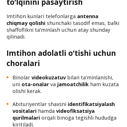
to‘lqinini pasaytirish
Imtihon kunlari telefonlarga
antenna
chiqmay qolishi
shunchaki tasodif emas, balki
shaffoflikni ta’minlash uchun atay shunday
qilinadi.
Imtihon adolatli o‘tishi uchun
choralari
Binolar
videokuzatuv
bilan ta’minlanishi,
uni
ota-onalar
va
jamoatchilik
ham kuzata
olishi kerak.
Abituriyentlar shaxsni
identifikatsiyalash
vositalari
hamda
videofiksatsiya
qurilmalari
orqali binoga tegishli hududga
kiritiladi.