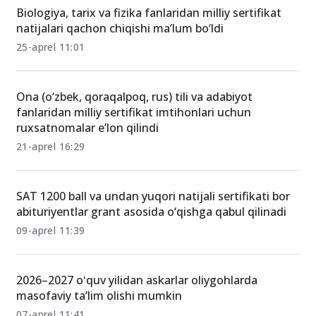
Biologiya, tarix va fizika fanlaridan milliy sertifikat
natijalari qachon chiqishi ma’lum bo‘ldi
25-aprel 11:01
Ona (o‘zbek, qoraqalpoq, rus) tili va adabiyot
fanlaridan milliy sertifikat imtihonlari uchun
ruxsatnomalar e’lon qilindi
21-aprel 16:29
SAT 1200 ball va undan yuqori natijali sertifikati bor
abituriyentlar grant asosida o‘qishga qabul qilinadi
09-aprel 11:39
2026–2027 oʻquv yilidan askarlar oliygohlarda
masofaviy ta’lim olishi mumkin
07-aprel 11:41