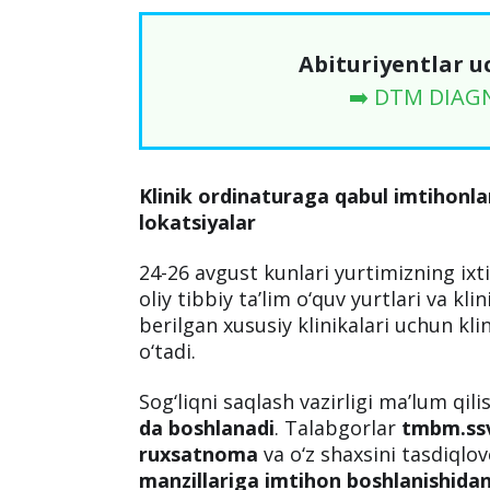
Abituriyentlar u
➡️ DTM DIAG
Klinik ordinaturaga qabul imtihonla
lokatsiyalar
24-26 avgust kunlari yurtimizning ixt
oliy tibbiy ta’lim o‘quv yurtlari va kli
berilgan xususiy klinikalari uchun kli
o‘tadi.
Sog‘liqni saqlash vazirligi ma’lum qili
da boshlanadi
. Talabgorlar
tmbm.ss
ruxsatnoma
va o‘z shaxsini tasdiqlov
manzillariga imtihon boshlanishidan 