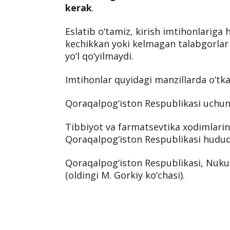
kerak
.
Eslatib o‘tamiz, kirish imtihonlariga
kechikkan yoki kelmagan talabgorlar
yo‘l qo‘yilmaydi.
Imtihonlar quyidagi manzillarda o‘tkaz
Qoraqalpog‘iston Respublikasi uchun
Tibbiyot va farmatsevtika xodimlari
Qoraqalpog‘iston Respublikasi hududi
Qoraqalpog‘iston Respublikasi, Nukus
(oldingi M. Gorkiy ko‘chasi).