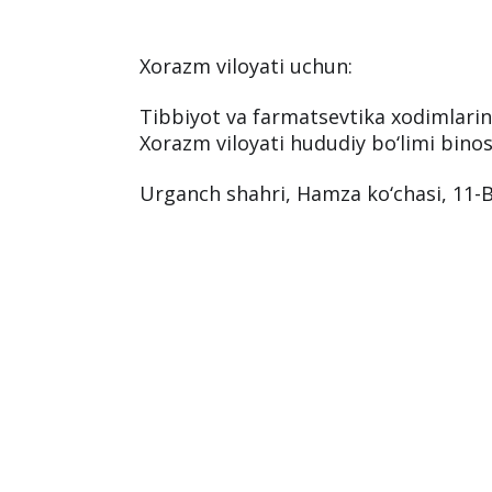
Xorazm viloyati uchun:
Tibbiyot va farmatsevtika xodimlari
Xorazm viloyati hududiy bo‘limi binos
Urganch shahri, Hamza ko‘chasi, 11-B