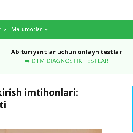
r
Ma'lumotlar
Abituriyentlar uchun onlayn testlar
➡️ DTM DIAGNOSTIK TESTLAR
irish imtihonlari:
ti