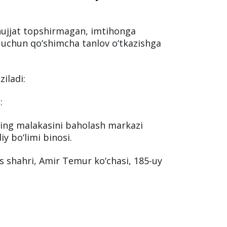
 hujjat topshirmagan, imtihonga
 uchun qo‘shimcha tanlov o‘tkazishga
iladi:
:
ning malakasini baholash markazi
y bo‘limi binosi.
 shahri, Amir Temur ko‘chasi, 185-uy