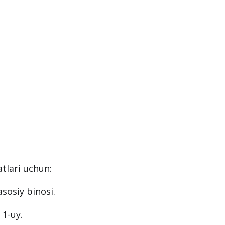
tlari uchun:
asosiy binosi.
 1-uy.