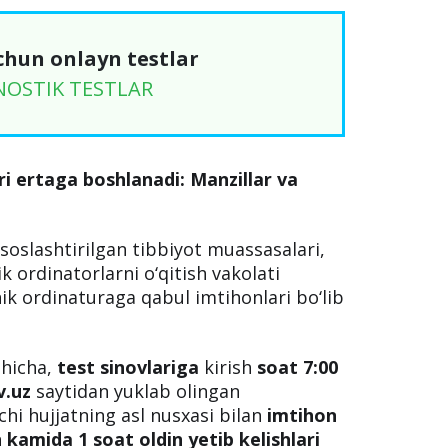
chun onlayn testlar
NOSTIK TESTLAR
ri ertaga boshlanadi: Manzillar va
isoslashtirilgan tibbiyot muassasalari,
nik ordinatorlarni o‘qitish vakolati
nik ordinaturaga qabul imtihonlari bo‘lib
shicha,
test sinovlariga
kirish
soat 7:00
v.uz
saytidan yuklab olingan
chi hujjatning asl nusxasi bilan
imtihon
kamida 1 soat oldin yetib kelishlari