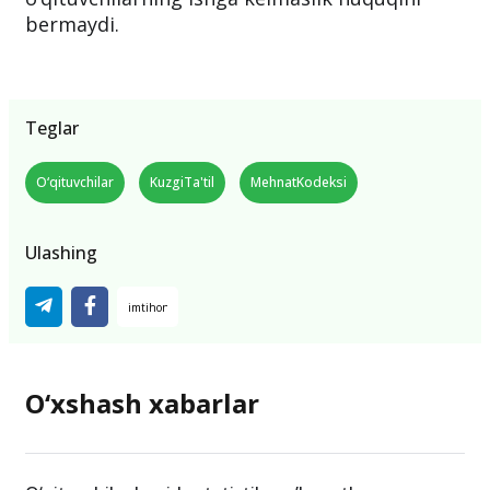
bermaydi.
Teglar
O‘qituvchilar
KuzgiTa'til
MehnatKodeksi
Ulashing
O‘xshash xabarlar