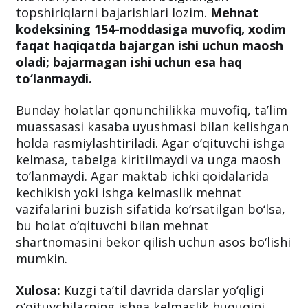
topshiriqlarni bajarishlari lozim.
Mehnat
kodeksining 154-moddasiga muvofiq, xodim
faqat haqiqatda bajargan ishi uchun maosh
oladi; bajarmagan ishi uchun esa haq
to‘lanmaydi.
Bunday holatlar qonunchilikka muvofiq, ta’lim
muassasasi kasaba uyushmasi bilan kelishgan
holda rasmiylashtiriladi. Agar o‘qituvchi ishga
kelmasa, tabelga kiritilmaydi va unga maosh
to‘lanmaydi. Agar maktab ichki qoidalarida
kechikish yoki ishga kelmaslik mehnat
vazifalarini buzish sifatida ko‘rsatilgan bo‘lsa,
bu holat o‘qituvchi bilan mehnat
shartnomasini bekor qilish uchun asos bo‘lishi
mumkin.
Xulosa:
Kuzgi ta’til davrida darslar yo‘qligi
o‘qituvchilarning ishga kelmaslik huquqini