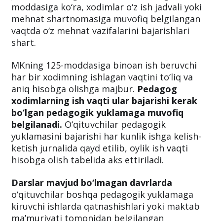
moddasiga ko‘ra, xodimlar o‘z ish jadvali yoki
mehnat shartnomasiga muvofiq belgilangan
vaqtda o‘z mehnat vazifalarini bajarishlari
shart.
MKning 125-moddasiga binoan ish beruvchi
har bir xodimning ishlagan vaqtini to‘liq va
aniq hisobga olishga majbur.
Pedagog
xodimlarning ish vaqti ular bajarishi kerak
bo‘lgan pedagogik yuklamaga muvofiq
belgilanadi.
O‘qituvchilar pedagogik
yuklamasini bajarishi har kunlik ishga kelish-
ketish jurnalida qayd etilib, oylik ish vaqti
hisobga olish tabelida aks ettiriladi.
Darslar mavjud bo‘lmagan davrlarda
o‘qituvchilar boshqa pedagogik yuklamaga
kiruvchi ishlarda qatnashishlari yoki maktab
ma’muriyati tomonidan belgilangan