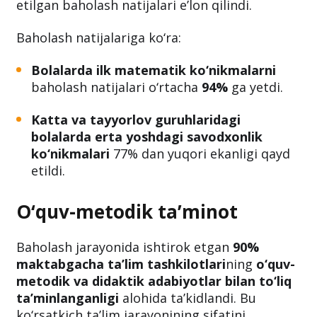
etilgan baholash natijalari e’lon qilindi.
Baholash natijalariga ko‘ra:
Bolalarda ilk matematik ko‘nikmalarni
baholash natijalari o‘rtacha
94%
ga yetdi.
Katta va tayyorlov guruhlaridagi
bolalarda erta yoshdagi savodxonlik
ko‘nikmalari
77% dan yuqori ekanligi qayd
etildi.
O‘quv-metodik ta’minot
Baholash jarayonida ishtirok etgan
90%
maktabgacha ta’lim tashkilotlari
ning
o‘quv-
metodik va didaktik adabiyotlar bilan to‘liq
ta’minlanganligi
alohida ta’kidlandi. Bu
ko‘rsatkich ta’lim jarayonining sifatini