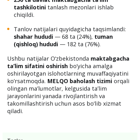
tashkilotini
tanlash mezonlari ishlab
chiqildi.
Tanlov natijalari quyidagicha taqsimlandi:
shahar hududi
— 68 ta (24%),
tuman
(qishloq) hududi
— 182 ta (76%).
Ushbu natijalar O‘zbekistonda
maktabgacha
ta’lim sifatini oshirish
bo‘yicha amalga
oshirilayotgan islohotlarning muvaffaqiyatini
ko‘rsatmoqda.
MELQO baholash tizimi
orqali
olingan ma’lumotlar, kelgusida ta’lim
jarayonlarini yanada rivojlantirish va
takomillashtirish uchun asos bo‘lib xizmat
qiladi.