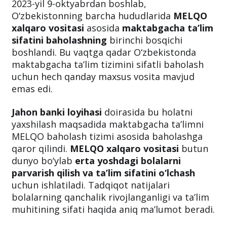
2023-yil 9-oktyabrdan boshlab,
O‘zbekistonning barcha hududlarida
MELQO
xalqaro vositasi
asosida
maktabgacha ta’lim
sifatini baholashning
birinchi bosqichi
boshlandi. Bu vaqtga qadar O‘zbekistonda
maktabgacha ta’lim tizimini sifatli baholash
uchun hech qanday maxsus vosita mavjud
emas edi.
Jahon banki loyihasi
doirasida bu holatni
yaxshilash maqsadida maktabgacha ta’limni
MELQO baholash tizimi asosida baholashga
qaror qilindi.
MELQO xalqaro vositasi
butun
dunyo bo‘ylab
erta yoshdagi bolalarni
parvarish qilish va ta’lim sifatini o‘lchash
uchun ishlatiladi. Tadqiqot natijalari
bolalarning qanchalik rivojlanganligi va ta’lim
muhitining sifati haqida aniq ma’lumot beradi.