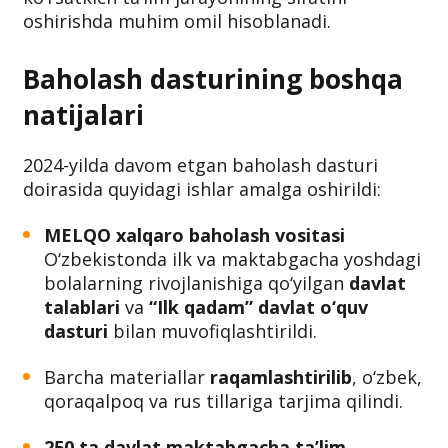
oshirishda muhim omil hisoblanadi.
Baholash dasturining boshqa
natijalari
2024-yilda davom etgan baholash dasturi
doirasida quyidagi ishlar amalga oshirildi:
MELQO xalqaro baholash vositasi
O‘zbekistonda ilk va maktabgacha yoshdagi
bolalarning rivojlanishiga qo‘yilgan
davlat
talablari
va
“Ilk qadam” davlat o‘quv
dasturi
bilan muvofiqlashtirildi.
Barcha materiallar
raqamlashtirilib
, o‘zbek,
qoraqalpoq va rus tillariga tarjima qilindi.
250 ta davlat maktabgacha ta’lim