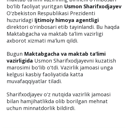
bo‘lib faoliyat yuritgan
Usmon Sharifxodjayev
Oʻzbekiston Respublikasi Prezidenti
huzuridagi
Ijtimoiy himoya agentligi
direktori oʻrinbosari etib tayinlandi. Bu haqda
Maktabgacha va maktab ta’lim vazirligi
axborot xizmati ma’lum qildi.
Bugun
Maktabgacha va maktab taʼlimi
vazirligida
Usmon Sharifxodjayevni kuzatish
marosimi boʻlib oʻtdi. Vazirlik jamoasi unga
kelgusi kasbiy faoliyatida katta
muvafaqqiyatlar tiladi.
Sharifxodjayev oʻz nutqida vazirlik jamoasi
bilan hamjihatlikda olib borilgan mehnat
uchun minnatdorlik bildirdi.