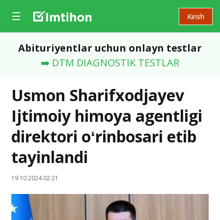
Kirish
Abituriyentlar uchun onlayn testlar
➡️ DTM DIAGNOSTIK TESTLAR
Usmon Sharifxodjayev
Ijtimoiy himoya agentligi
direktori oʻrinbosari etib
tayinlandi
19.10.2024 02:21