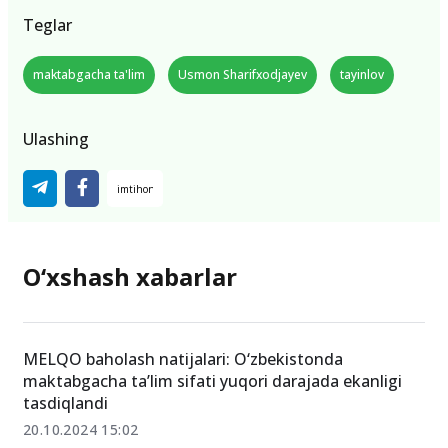
Teglar
maktabgacha ta'lim
Usmon Sharifxodjayev
tayinlov
Ulashing
O‘xshash xabarlar
MELQO baholash natijalari: O‘zbekistonda
maktabgacha ta’lim sifati yuqori darajada ekanligi
tasdiqlandi
20.10.2024 15:02