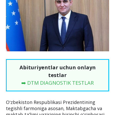
Abituriyentlar uchun onlayn
testlar
➡️ DTM DIAGNOSTIK TESTLAR
Oʻzbekiston Respublikasi Prezidentining
tegishli farmoniga asosan, Maktabgacha va
maktab taʼlimi vazirining birinchi oʻrinbosari