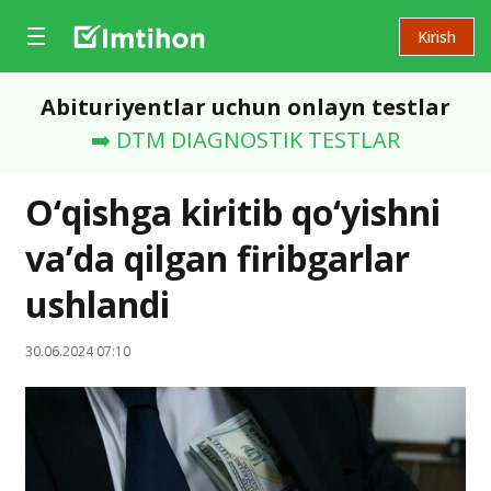
Kirish
Abituriyentlar uchun onlayn testlar
➡️ DTM DIAGNOSTIK TESTLAR
O‘qishga kiritib qo‘yishni
va’da qilgan firibgarlar
ushlandi
30.06.2024 07:10