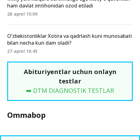
ham davlat imtihonidan ozod etiladi
28-aprel 10:09
O‘zbekistonliklar Xotira va qadrlash kuni munosabati
bilan necha kun dam oladi?
27-aprel 16:45
Abituriyentlar uchun onlayn
testlar
➡️ DTM DIAGNOSTIK TESTLAR
Ommabop