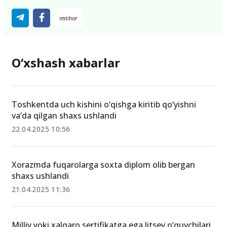
O‘xshash xabarlar
Toshkentda uch kishini o‘qishga kiritib qo‘yishni
va’da qilgan shaxs ushlandi
22.04.2025 10:56
Xorazmda fuqarolarga soxta diplom olib bergan
shaxs ushlandi
21.04.2025 11:36
Milliy yoki xalqaro sertifikatga ega litsey o‘quvchilari