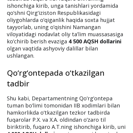
ishonchiga kirib, unga tanishlari yordamida
qo‘shni Qirg‘iziston Respublikasidagi
oliygohlarda o‘qiganlik haqida soxta hujjat
tayyorlab, uning o‘qishini Namangan
viloyatidagi nodavlat oliy ta’lim muassasasiga
ko‘chirib berish evaziga
4 500 AQSH dollarini
olgan vaqtida ashyoviy dalillar bilan
ushlangan.
Qo‘rg‘ontepada o‘tkazilgan
tadbir
Shu kabi, Departamentning Qo‘rg‘ontepa
tuman bo‘limi tomonidan IIB xodimlari bilan
hamkorlikda o‘tkazilgan tezkor tadbirda
fuqarolar P.X. va X.A. oldindan o‘zaro til
biriktirib, fuqaro A.T.ning ishonchiga kirib, uni