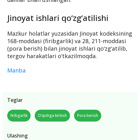
Jinoyat ishlari qo‘zg‘atilishi
Mazkur holatlar yuzasidan Jinoyat kodeksining
168-moddasi (firibgarlik) va 28, 211-moddasi
(pora berish) bilan jinoyat ishlari qo‘zg‘atilib,
tergov harakatlari o‘tkazilmoqda.
Manba
Teglar
firibgarlik
O‘qishga kiritish
Pora berish
Ulashing