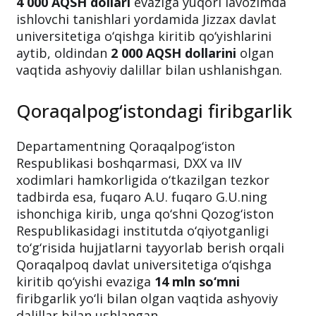
4 000 AQSH dollari
evaziga yuqori lavozimda
ishlovchi tanishlari yordamida Jizzax davlat
universitetiga o‘qishga kiritib qo‘yishlarini
aytib, oldindan
2 000 AQSH dollarini
olgan
vaqtida ashyoviy dalillar bilan ushlanishgan.
Qoraqalpog‘istondagi firibgarlik
Departamentning Qoraqalpog‘iston
Respublikasi boshqarmasi, DXX va IIV
xodimlari hamkorligida o‘tkazilgan tezkor
tadbirda esa, fuqaro A.U. fuqaro G.U.ning
ishonchiga kirib, unga qo‘shni Qozog‘iston
Respublikasidagi institutda o‘qiyotganligi
to‘g‘risida hujjatlarni tayyorlab berish orqali
Qoraqalpoq davlat universitetiga o‘qishga
kiritib qo‘yishi evaziga
14 mln so‘mni
firibgarlik yo‘li bilan olgan vaqtida ashyoviy
dalillar bilan ushlangan.