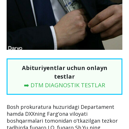
Abituriyentlar uchun onlayn
testlar
➡️ DTM DIAGNOSTIK TESTLAR
Bosh prokuratura huzuridagi Departament
hamda DXXning Farg‘ona viloyati
boshqarmalari tomonidan o‘tkazilgan tezkor
tadbirda fuqaro I.O. fuqaro Sh.Yu.ning