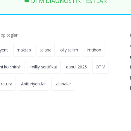
➡️ DTM DIAGNOSTIK TESTLAR
p teglar
iyent
maktab
talaba
oliy ta'lim
imtihon
ni ko'chirish
milliy sertifikat
qabul 2025
OTM
tratura
Abituriyentlar
talabalar