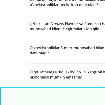
o‘zbekistonliklar necha kun dam oladi?
Uzbekistan Airways Navro‘z va Ramazon ha
munosabati bilan chegirmalar e’lon qildi
Oʻzbekistonliklar 8-mart munosabati bila
dam oladi?
O‘qituvchilarga “kollektiv” bo‘lib, Yangi yil
nishonlash mumkin emasmi?