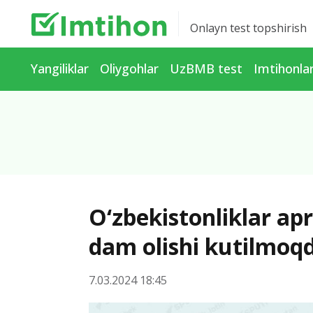
Onlayn test topshirish
Yangiliklar
Oliygohlar
UzBMB test
Imtihonla
O‘zbekistonliklar ap
dam olishi kutilmoq
7.03.2024 18:45