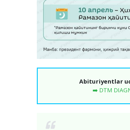
Abituriyentlar u
➡️ DTM DIAG