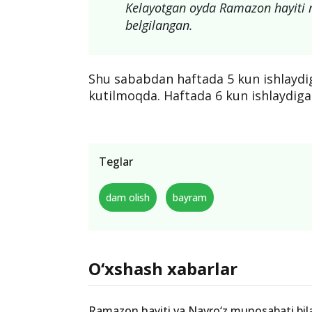
Kelayotgan oyda Ramazon hayiti 
belgilangan.
Shu sababdan haftada 5 kun ishlaydi
kutilmoqda. Haftada 6 kun ishlaydiga
Teglar
dam olish
bayram
O‘xshash xabarlar
Ramazon hayiti va Navro‘z munosabati bil