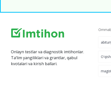
Ommabo
abitur
Onlayn testlar va diagnostik imtihonlar.
O'qish
Ta‘lim yangiliklari va grantlar, qabul
kvotalari va kirish ballari.
magis