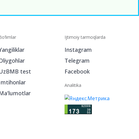
Bo‘limlar
Ijtimoiy tarmoqlarda
Yangiliklar
Instagram
Oliygohlar
Telegram
UzBMB test
Facebook
Imtihonlar
Analitika
Ma'lumotlar