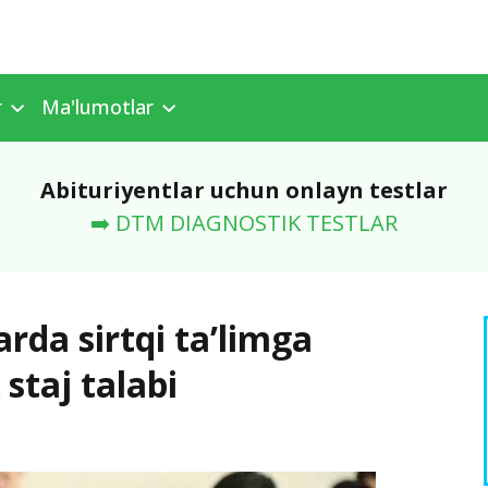
r
Ma'lumotlar
Abituriyentlar uchun onlayn testlar
➡️ DTM DIAGNOSTIK TESTLAR
rda sirtqi ta’limga
 staj talabi