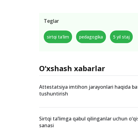
Teglar
sirtqi ta'lim
pedagogika
5 yil staj
O‘xshash xabarlar
Attestatsiya imtihon jarayonlari haqida bat
tushuntirish
Sirtqi ta’limga qabul qilinganlar uchun o‘q
sanasi