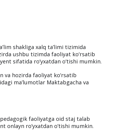
a’lim shakliga xalq ta’limi tizimida
ozirda ushbu tizimda faoliyat ko‘rsatib
ent sifatida ro‘yxatdan o‘tishi mumkin.
n va hozirda faoliyat ko‘rsatib
sidagi ma’lumotlar Maktabgacha va
 pedagogik faoliyatga oid staj talab
ent onlayn ro‘yxatdan o‘tishi mumkin.