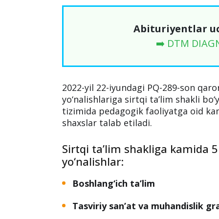
Abituriyentlar u
➡️ DTM DIAG
2022-yil 22-iyundagi PQ-289-son qaro
yo‘nalishlariga sirtqi ta’lim shakli bo
tizimida pedagogik faoliyatga oid kam
shaxslar talab etiladi.
Sirtqi ta’lim shakliga kamida 5 y
yo‘nalishlar:
Boshlang‘ich ta’lim
Tasviriy san’at va muhandislik gra