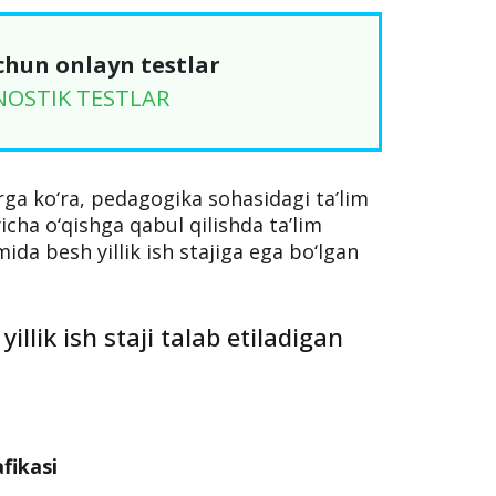
chun onlayn testlar
NOSTIK TESTLAR
rga ko‘ra, pedagogika sohasidagi ta’lim
‘yicha o‘qishga qabul qilishda ta’lim
ida besh yillik ish stajiga ega bo‘lgan
illik ish staji talab etiladigan
fikasi