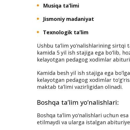
Musiqa ta’limi
Jismoniy madaniyat
Texnologik ta’lim
Ushbu ta’lim yo‘nalishlarining sirtqi t
kamida 5 yil ish stajiga ega bo‘lib, h
kelayotgan pedagog xodimlar abituriy
Kamida besh yil ish stajiga ega bo‘lga
kelayotgan pedagog xodimlar to‘g‘ri
maktab ta’limi vazirligidan olinadi.
Boshqa ta’lim yo‘nalishlari:
Boshqa ta’lim yo‘nalishlari uchun esa
etilmaydi va ularga istalgan abituriy