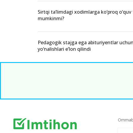
Sirtqi ta’limdagi xodimlarga ko‘proq o‘quv ta
mumkinmi?
Pedagogik stajga ega abituriyentlar uchun 
yo‘nalishlari e’lon qilindi
Ommabo