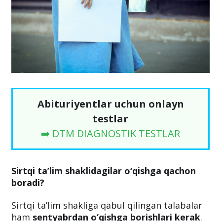
Abituriyentlar uchun onlayn
testlar
➡️ DTM DIAGNOSTIK TESTLAR
Sirtqi ta’lim shaklidagilar o‘qishga qachon
boradi?
Sirtqi ta’lim shakliga qabul qilingan talabalar
ham
sentyabrdan o‘qishga borishlari kerak
.