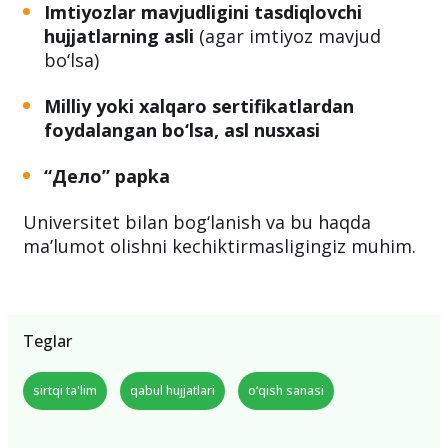
Imtiyozlar mavjudligini tasdiqlovchi
hujjatlarning asli
(agar imtiyoz mavjud
bo‘lsa)
Milliy yoki xalqaro sertifikatlardan
foydalangan bo‘lsa, asl nusxasi
“Дело” papka
Universitet bilan bog‘lanish va bu haqda
ma’lumot olishni kechiktirmasligingiz muhim.
Teglar
sirtqi ta'lim
qabul hujjatlari
o‘qish sanasi