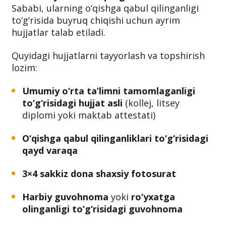
Sababi, ularning o‘qishga qabul qilinganligi
to‘g‘risida buyruq chiqishi uchun ayrim
hujjatlar talab etiladi.
Quyidagi hujjatlarni tayyorlash va topshirish
lozim:
Umumiy o‘rta ta’limni tamomlaganligi
to‘g‘risidagi hujjat asli
(kollej, litsey
diplomi yoki maktab attestati)
O‘qishga qabul qilinganliklari to‘g‘risidagi
qayd varaqa
3×4 sakkiz dona shaxsiy fotosurat
Harbiy guvohnoma
yoki
ro‘yxatga
olinganligi to‘g‘risidagi guvohnoma