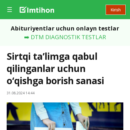
Kirish
Abituriyentlar uchun onlayn testlar
➡️ DTM DIAGNOSTIK TESTLAR
Sirtqi ta’limga qabul
qilinganlar uchun
o‘qishga borish sanasi
31.08.2024 14:44