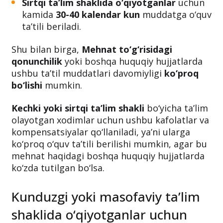
Sirtqi ta’lim shaklida o‘qiyotganlar
uchun
kamida
30-40 kalendar kun
muddatga o‘quv
ta’tili beriladi.
Shu bilan birga,
Mehnat to‘g‘risidagi
qonunchilik
yoki boshqa huquqiy hujjatlarda
ushbu ta’til muddatlari davomiyligi
ko‘proq
bo‘lishi
mumkin.
Kechki yoki sirtqi ta’lim shakli
bo‘yicha ta’lim
olayotgan xodimlar uchun ushbu kafolatlar va
kompensatsiyalar qo‘llaniladi, ya’ni ularga
ko‘proq o‘quv ta’tili berilishi mumkin, agar bu
mehnat haqidagi boshqa huquqiy hujjatlarda
ko‘zda tutilgan bo‘lsa.
Kunduzgi yoki masofaviy ta’lim
shaklida o‘qiyotganlar uchun