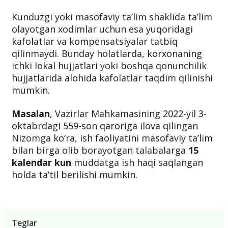
Kunduzgi yoki masofaviy ta’lim shaklida ta’lim
olayotgan xodimlar uchun esa yuqoridagi
kafolatlar va kompensatsiyalar tatbiq
qilinmaydi. Bunday holatlarda, korxonaning
ichki lokal hujjatlari yoki boshqa qonunchilik
hujjatlarida alohida kafolatlar taqdim qilinishi
mumkin.
Masalan
, Vazirlar Mahkamasining 2022-yil 3-
oktabrdagi 559-son qaroriga ilova qilingan
Nizomga ko‘ra, ish faoliyatini masofaviy ta’lim
bilan birga olib borayotgan talabalarga
15
kalendar kun
muddatga ish haqi saqlangan
holda ta’til berilishi mumkin.
Teglar