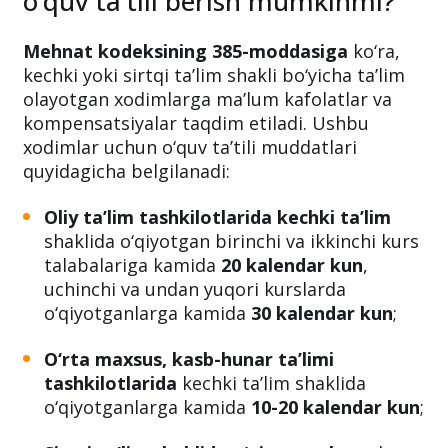
o‘quv ta’tili berish mumkinmi?
Mehnat kodeksining 385-moddasiga
ko‘ra,
kechki yoki sirtqi ta’lim shakli bo‘yicha ta’lim
olayotgan xodimlarga ma’lum kafolatlar va
kompensatsiyalar taqdim etiladi. Ushbu
xodimlar uchun o‘quv ta’tili muddatlari
quyidagicha belgilanadi:
Oliy ta’lim tashkilotlarida kechki ta’lim
shaklida o‘qiyotgan birinchi va ikkinchi kurs
talabalariga kamida
20 kalendar kun
,
uchinchi va undan yuqori kurslarda
o‘qiyotganlarga kamida
30 kalendar kun
;
O‘rta maxsus, kasb-hunar ta’limi
tashkilotlarida
kechki ta’lim shaklida
o‘qiyotganlarga kamida
10-20 kalendar kun
;