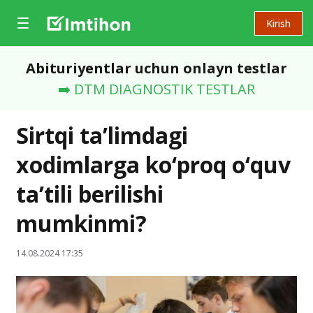
Kirish
Abituriyentlar uchun onlayn testlar
➡️ DTM DIAGNOSTIK TESTLAR
Sirtqi ta’limdagi
xodimlarga ko‘proq o‘quv
ta’tili berilishi
mumkinmi?
14.08.2024 17:35