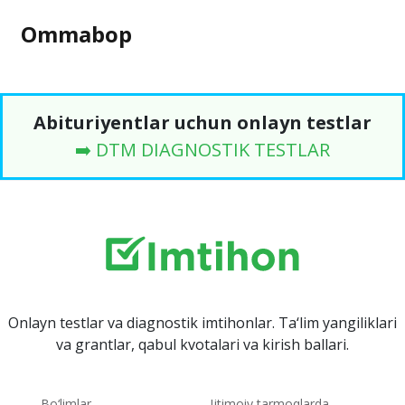
Ommabop
Abituriyentlar uchun onlayn testlar
➡️ DTM DIAGNOSTIK TESTLAR
Onlayn testlar va diagnostik imtihonlar. Ta‘lim yangiliklari
va grantlar, qabul kvotalari va kirish ballari.
Bo‘limlar
Ijtimoiy tarmoqlarda