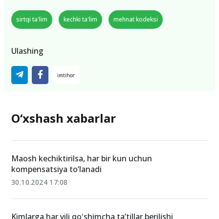
sirtqi ta'lim
kechki ta'lim
mehnat kodeksi
Ulashing
O‘xshash xabarlar
Maosh kechiktirilsa, har bir kun uchun
kompensatsiya to‘lanadi
30.10.2024 17:08
Kimlarga har yili qoʻshimcha taʼtillar berilishi