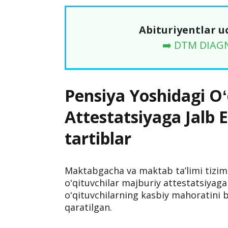
Abituriyentlar u
➡️ DTM DIAG
Pensiya Yoshidagi Oʻ
Attestatsiyaga Jalb E
tartiblar
Maktabgacha va maktab taʼlimi tizimi
oʻqituvchilar majburiy attestatsiyaga 
oʻqituvchilarning kasbiy mahoratini b
qaratilgan.