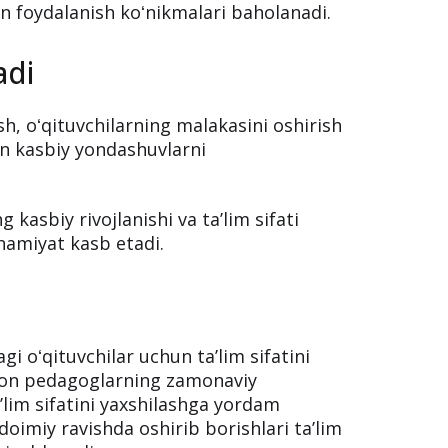
n foydalanish koʻnikmalari baholanadi.
adi
sh, oʻqituvchilarning malakasini oshirish
an kasbiy yondashuvlarni
 kasbiy rivojlanishi va taʼlim sifati
hamiyat kasb etadi.
i oʻqituvchilar uchun taʼlim sifatini
ayon pedagoglarning zamonaviy
aʼlim sifatini yaxshilashga yordam
 doimiy ravishda oshirib borishlari taʼlim