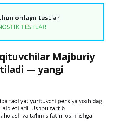
chun onlayn testlar
NOSTIK TESTLAR
qituvchilar Majburiy
tiladi — yangi
da faoliyat yurituvchi pensiya yoshidagi
jalb etiladi. Ushbu tartib
aholash va taʼlim sifatini oshirishga