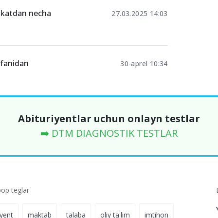
ifikatdan necha
27.03.2025 14:03
a fanidan
30-aprel 10:34
Abituriyentlar uchun onlayn testlar
➡️ DTM DIAGNOSTIK TESTLAR
p teglar
iyent
maktab
talaba
oliy ta'lim
imtihon