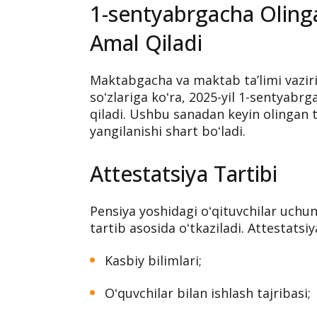
1-sentyabrgacha Oling
Amal Qiladi
Maktabgacha va maktab taʼlimi vaziri
soʻzlariga koʻra, 2025-yil 1-sentyabr
qiladi. Ushbu sanadan keyin olingan to
yangilanishi shart boʻladi.
Attestatsiya Tartibi
Pensiya yoshidagi oʻqituvchilar uchun
tartib asosida oʻtkaziladi. Attestats
Kasbiy bilimlari;
Oʻquvchilar bilan ishlash tajribasi;