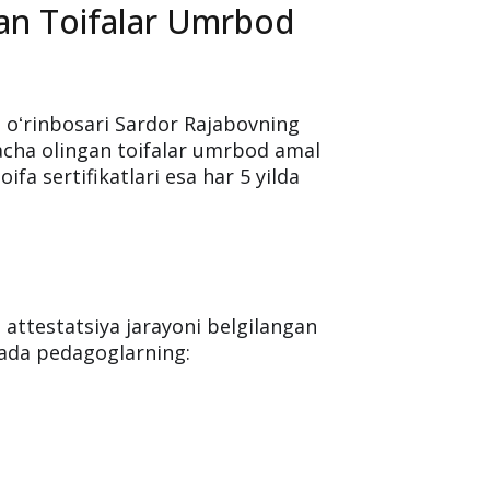
an Toifalar Umrbod
 oʻrinbosari Sardor Rajabovning
gacha olingan toifalar umrbod amal
ifa sertifikatlari esa har 5 yilda
 attestatsiya jarayoni belgilangan
iyada pedagoglarning: