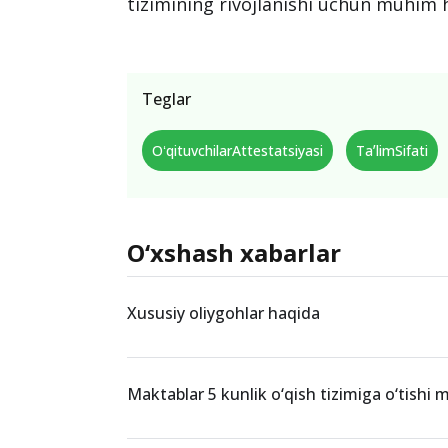
tizimining rivojlanishi uchun muhim 
Teglar
OʻqituvchilarAttestatsiyasi
TaʼlimSifati
O‘xshash xabarlar
Xususiy oliygohlar haqida
Maktablar 5 kunlik o‘qish tizimiga o‘tishi