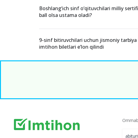
Boshlang‘ich sinf o‘qituvchilari milliy sert
ball olsa ustama oladi?
9-sinf bitiruvchilari uchun jismoniy tarbiy
imtihon biletlari e’lon qilindi
Ommabo
abitur