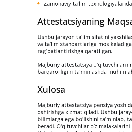
Zamonaviy taʼlim texnologiyalarida
Attestatsiyaning Maqs
Ushbu jarayon taʼlim sifatini yaxshila
va taʼlim standartlariga mos keladig
ragʻbatlantirishga qaratilgan.
Majburiy attestatsiya oʻqituvchilarning
barqarorligini taʼminlashda muhim a
Xulosa
Majburiy attestatsiya pensiya yoshidag
oshirishga xizmat qiladi. Ushbu jar
bilimlarga ega boʻlishini taʼminlab, t
beradi. Oʻqituvchilar o‘z malakalarini