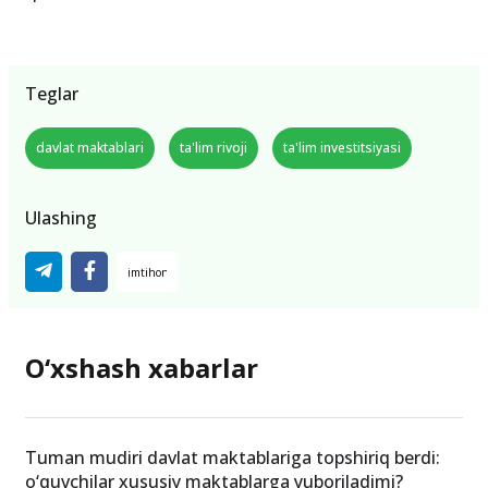
Teglar
davlat maktablari
ta'lim rivoji
ta'lim investitsiyasi
Ulashing
O‘xshash xabarlar
Tuman mudiri davlat maktablariga topshiriq berdi:
o‘quvchilar xususiy maktablarga yuboriladimi?