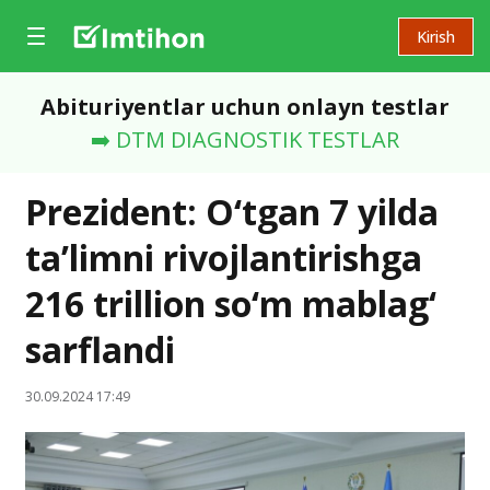
Kirish
Abituriyentlar uchun onlayn testlar
➡️ DTM DIAGNOSTIK TESTLAR
Prezident: O‘tgan 7 yilda
ta’limni rivojlantirishga
216 trillion so‘m mablag‘
sarflandi
30.09.2024 17:49