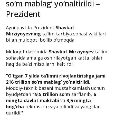
so‘m mablag‘ yo‘naltirildi –
Prezident
Ayni paytda Prezident
Shavkat
Mirziyoyevning
ta’lim-tarbiya sohasi vakillari
bilan muloqoti bo‘lib o‘tmoqda.
Muloqot davomida
Shavkat Mirziyoyev
ta’lim
sohasida amalga oshirilayotgan katta ishlar
haqida ba’zi misollarni keltirdi.
“O‘tgan 7 yilda ta’limni rivojlantirishga jami
216 trillion so‘m mablag‘ yo‘naltirildi.
Moddiy-texnik bazani mustahkamlash uchun
byudjetdan
19,5 trillion so‘m
sarflanib,
6
mingta davlat maktabi
va
3,5 mingta
bog‘cha
rekonstruksiya qilindi va yangidan
qurildi."