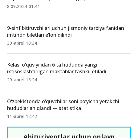
8.09.2024 01:41
9-sinf bitiruvchilari uchun jismoniy tarbiya fanidan
imtihon biletlari e’lon qilindi
30-aprel 10:34
Kelasi o‘quv yilidan 6 ta hududda yangi
ixtisoslashtirilgan maktablar tashkil etiladi
29-aprel 15:24
O‘zbekistonda o‘quvchilar soni bo‘yicha yetakchi
hududlar aniqlandi — statistika
11-aprel 12:42
Abituriyentlar uchun onlayn