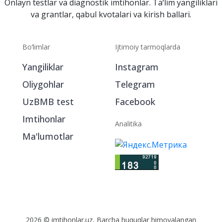
Onlayn testlar va diagnostik imtihonlar. Ta‘lim yangiliklari
va grantlar, qabul kvotalari va kirish ballari.
Bo‘limlar
Ijtimoiy tarmoqlarda
Yangiliklar
Instagram
Oliygohlar
Telegram
UzBMB test
Facebook
Imtihonlar
Analitika
Ma'lumotlar
2026 © imtihonlar.uz, Barcha huquqlar himoyalangan