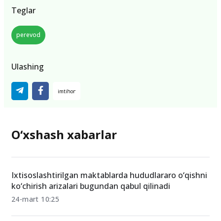
Teglar
perevod
Ulashing
O‘xshash xabarlar
Ixtisoslashtirilgan maktablarda hududlararo o‘qishni
ko‘chirish arizalari bugundan qabul qilinadi
24-mart 10:25