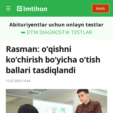
Kirish
Abituriyentlar uchun onlayn testlar
➡️ DTM DIAGNOSTIK TESTLAR
Rasman: o‘qishni
ko‘chirish bo‘yicha o‘tish
ballari tasdiqlandi
15.07.2024 10:44