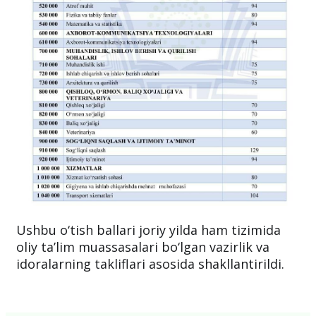
Ushbu o‘tish ballari joriy yilda ham tizimida
oliy ta’lim muassasalari bo‘lgan vazirlik va
idoralarning takliflari asosida shakllantirildi.