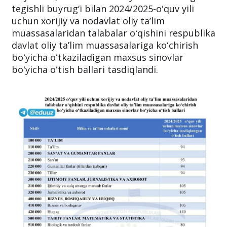
tegishli buyrug‘i bilan 2024/2025-oʻquv yili
uchun xorijiy va nodavlat oliy taʼlim
muassasalaridan talabalar oʻqishini respublika
davlat oliy taʼlim muassasalariga koʻchirish
boʻyicha oʻtkaziladigan maxsus sinovlar
boʻyicha oʻtish ballari tasdiqlandi.