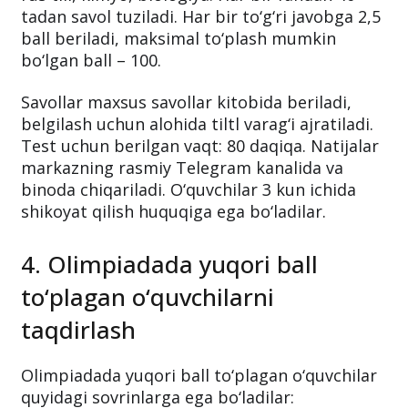
tadan savol tuziladi. Har bir to‘g‘ri javobga 2,5
ball beriladi, maksimal to‘plash mumkin
bo‘lgan ball – 100.
Savollar maxsus savollar kitobida beriladi,
belgilash uchun alohida tiltl varag‘i ajratiladi.
Test uchun berilgan vaqt: 80 daqiqa. Natijalar
markazning rasmiy Telegram kanalida va
binoda chiqariladi. O‘quvchilar 3 kun ichida
shikoyat qilish huquqiga ega bo‘ladilar.
4. Olimpiadada yuqori ball
to‘plagan o‘quvchilarni
taqdirlash
Olimpiadada yuqori ball to‘plagan o‘quvchilar
quyidagi sovrinlarga ega bo‘ladilar: