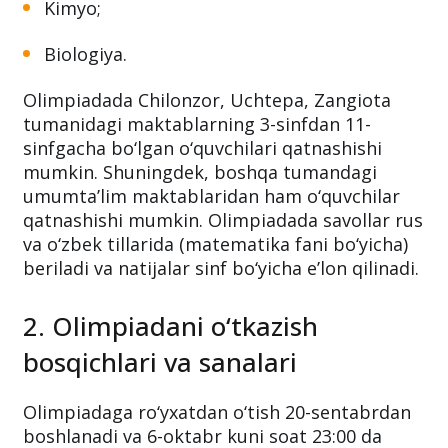
Kimyo;
Biologiya.
Olimpiadada Chilonzor, Uchtepa, Zangiota
tumanidagi maktablarning 3-sinfdan 11-
sinfgacha bo‘lgan o‘quvchilari qatnashishi
mumkin. Shuningdek, boshqa tumandagi
umumta’lim maktablaridan ham o‘quvchilar
qatnashishi mumkin. Olimpiadada savollar rus
va o‘zbek tillarida (matematika fani bo‘yicha)
beriladi va natijalar sinf bo‘yicha e’lon qilinadi.
2. Olimpiadani o‘tkazish
bosqichlari va sanalari
Olimpiadaga ro‘yxatdan o‘tish 20-sentabrdan
boshlanadi va 6-oktabr kuni soat 23:00 da