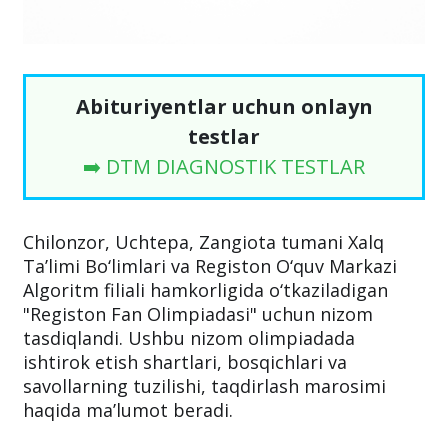
Abituriyentlar uchun onlayn
testlar
➡️ DTM DIAGNOSTIK TESTLAR
Chilonzor, Uchtepa, Zangiota tumani Xalq
Ta’limi Bo‘limlari va Registon O‘quv Markazi
Algoritm filiali hamkorligida o‘tkaziladigan
"Registon Fan Olimpiadasi" uchun nizom
tasdiqlandi. Ushbu nizom olimpiadada
ishtirok etish shartlari, bosqichlari va
savollarning tuzilishi, taqdirlash marosimi
haqida ma’lumot beradi.