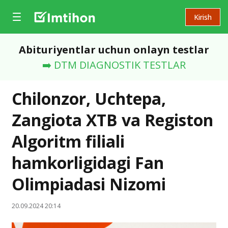
Kirish
Abituriyentlar uchun onlayn testlar
➡️ DTM DIAGNOSTIK TESTLAR
Chilonzor, Uchtepa,
Zangiota XTB va Registon
Algoritm filiali
hamkorligidagi Fan
Olimpiadasi Nizomi
20.09.2024 20:14