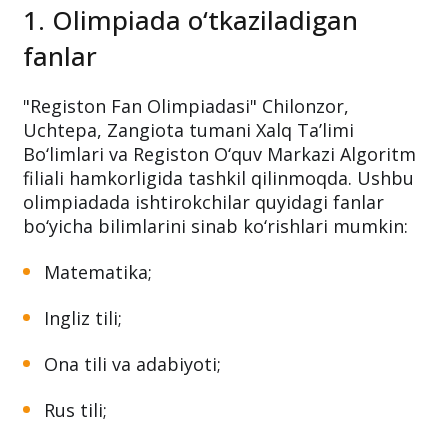
1. Olimpiada o‘tkaziladigan
fanlar
"Registon Fan Olimpiadasi" Chilonzor,
Uchtepa, Zangiota tumani Xalq Ta’limi
Bo‘limlari va Registon O‘quv Markazi Algoritm
filiali hamkorligida tashkil qilinmoqda. Ushbu
olimpiadada ishtirokchilar quyidagi fanlar
bo‘yicha bilimlarini sinab ko‘rishlari mumkin:
Matematika;
Ingliz tili;
Ona tili va adabiyoti;
Rus tili;