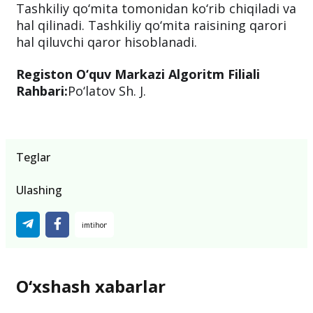
Tashkiliy qo‘mita tomonidan ko‘rib chiqiladi va
hal qilinadi. Tashkiliy qo‘mita raisining qarori
hal qiluvchi qaror hisoblanadi.
Registon O‘quv Markazi Algoritm Filiali
Rahbari:
Po‘latov Sh. J.
Teglar
Ulashing
O‘xshash xabarlar