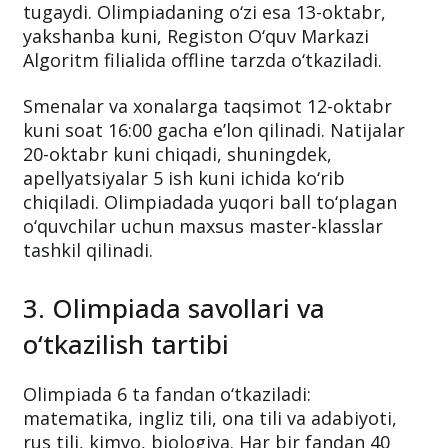
tugaydi. Olimpiadaning o‘zi esa 13-oktabr,
yakshanba kuni, Registon O‘quv Markazi
Algoritm filialida offline tarzda o‘tkaziladi.
Smenalar va xonalarga taqsimot 12-oktabr
kuni soat 16:00 gacha e’lon qilinadi. Natijalar
20-oktabr kuni chiqadi, shuningdek,
apellyatsiyalar 5 ish kuni ichida ko‘rib
chiqiladi. Olimpiadada yuqori ball to‘plagan
o‘quvchilar uchun maxsus master-klasslar
tashkil qilinadi.
3. Olimpiada savollari va
o‘tkazilish tartibi
Olimpiada 6 ta fandan o‘tkaziladi:
matematika, ingliz tili, ona tili va adabiyoti,
rus tili, kimyo, biologiya. Har bir fandan 40