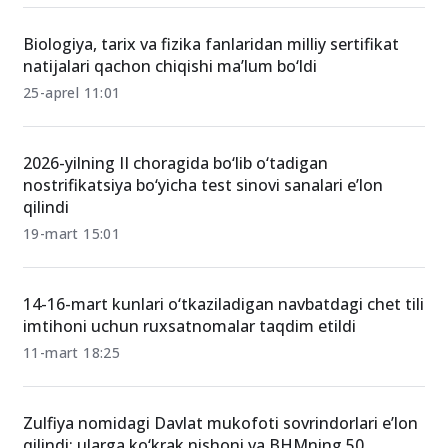
Biologiya, tarix va fizika fanlaridan milliy sertifikat
natijalari qachon chiqishi ma’lum bo‘ldi
25-aprel 11:01
2026-yilning II choragida bo‘lib o‘tadigan
nostrifikatsiya bo‘yicha test sinovi sanalari e’lon
qilindi
19-mart 15:01
14-16-mart kunlari o‘tkaziladigan navbatdagi chet tili
imtihoni uchun ruxsatnomalar taqdim etildi
11-mart 18:25
Zulfiya nomidagi Davlat mukofoti sovrindorlari e’lon
qilindi: ularga ko‘krak nishoni va BHMning 50