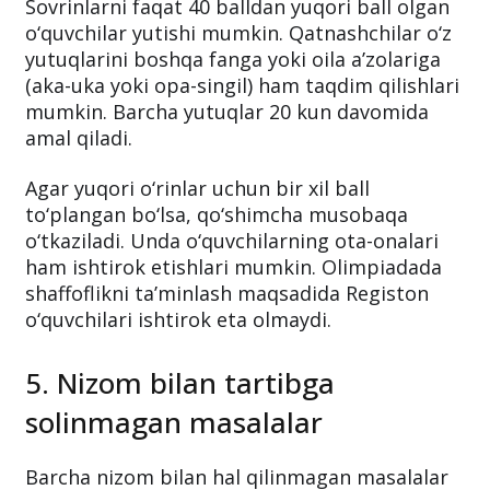
Sovrinlarni faqat 40 balldan yuqori ball olgan
o‘quvchilar yutishi mumkin. Qatnashchilar o‘z
yutuqlarini boshqa fanga yoki oila a’zolariga
(aka-uka yoki opa-singil) ham taqdim qilishlari
mumkin. Barcha yutuqlar 20 kun davomida
amal qiladi.
Agar yuqori o‘rinlar uchun bir xil ball
to‘plangan bo‘lsa, qo‘shimcha musobaqa
o‘tkaziladi. Unda o‘quvchilarning ota-onalari
ham ishtirok etishlari mumkin. Olimpiadada
shaffoflikni ta’minlash maqsadida Registon
o‘quvchilari ishtirok eta olmaydi.
5. Nizom bilan tartibga
solinmagan masalalar
Barcha nizom bilan hal qilinmagan masalalar