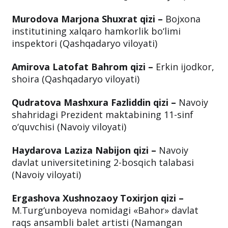
Murodova Marjona Shuxrat qizi –
Bojxona
institutining xalqaro hamkorlik bo‘limi
inspektori (Qashqadaryo viloyati)
Amirova Latofat Bahrom qizi –
Erkin ijodkor,
shoira (Qashqadaryo viloyati)
Qudratova Mashxura Fazliddin qizi –
Navoiy
shahridagi Prezident maktabining 11-sinf
o‘quvchisi (Navoiy viloyati)
Haydarova Laziza Nabijon qizi –
Navoiy
davlat universitetining 2-bosqich talabasi
(Navoiy viloyati)
Ergashova Xushnozaoy Toxirjon qizi –
M.Turg‘unboyeva nomidagi «Bahor» davlat
raqs ansambli balet artisti (Namangan