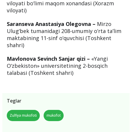
viloyati bo‘limi maqom xonandasi (Xorazm
viloyati)
Saranseva Anastasiya Olegovna –
Mirzo
Ulug‘bek tumanidagi 208-umumiy o‘rta ta’lim
maktabining 11-sinf o‘quvchisi (Toshkent
shahri)
Mavlonova Sevinch Sanjar qizi –
«Yangi
O‘zbekiston» universitetining 2-bosqich
talabasi (Toshkent shahri)
Teglar
Zulfiya mukofoti
mukofot