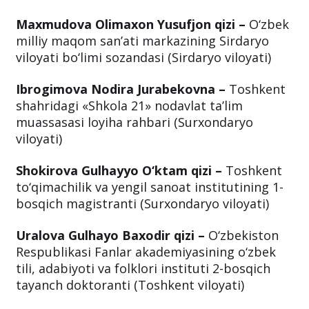
Maxmudova Olimaxon Yusufjon qizi –
O‘zbek
milliy maqom san’ati markazining Sirdaryo
viloyati bo‘limi sozandasi (Sirdaryo viloyati)
Ibrogimova Nodira Jurabekovna –
Toshkent
shahridagi «Shkola 21» nodavlat ta’lim
muassasasi loyiha rahbari (Surxondaryo
viloyati)
Shokirova Gulhayyo O‘ktam qizi –
Toshkent
to‘qimachilik va yengil sanoat institutining 1-
bosqich magistranti (Surxondaryo viloyati)
Uralova Gulhayo Baxodir qizi –
O‘zbekiston
Respublikasi Fanlar akademiyasining o‘zbek
tili, adabiyoti va folklori instituti 2-bosqich
tayanch doktoranti (Toshkent viloyati)