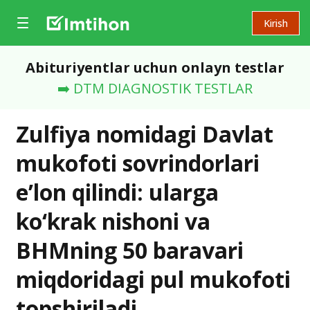
Kirish
Abituriyentlar uchun onlayn testlar
➡️ DTM DIAGNOSTIK TESTLAR
Zulfiya nomidagi Davlat
mukofoti sovrindorlari
e’lon qilindi: ularga
ko‘krak nishoni va
BHMning 50 baravari
miqdoridagi pul mukofoti
topshiriladi