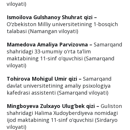
viloyati)
Ismoilova Gulshanoy Shuhrat qizi –
O‘zbekiston Milliy universitetining 1-bosqich
talabasi (Namangan viloyati)
Mamedova Amaliya Parvizovna –
Samarqand
shahridagi 33-umumiy o‘rta ta’lim
maktabining 11-sinf o‘quvchisi (Samarqand
viloyati)
Tohirova Mohigul Umir qizi –
Samarqand
davlat universitetining amaliy psixologiya
kafedrasi assistenti (Samarqand viloyati)
Mingboyeva Zulxayo Ulug‘bek qizi –
Guliston
shahridagi Halima Xudoyberdiyeva nomidagi
ijod maktabining 11-sinf o‘quvchisi (Sirdaryo
viloyati)