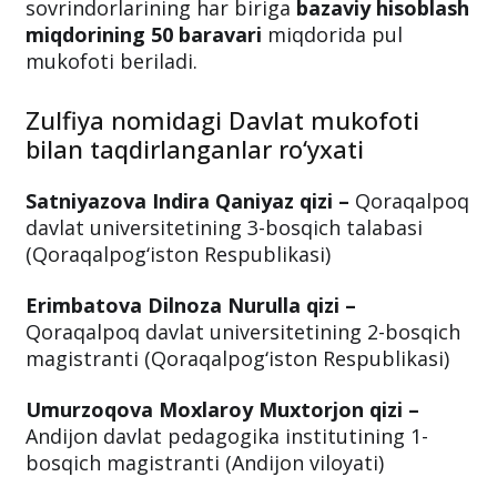
sovrindorlarining har biriga
bazaviy hisoblash
miqdorining
50 baravari
miqdorida pul
mukofoti beriladi.
Zulfiya nomidagi Davlat mukofoti
bilan taqdirlanganlar ro‘yxati
Satniyazova Indira Qaniyaz qizi –
Qoraqalpoq
davlat universitetining 3-bosqich talabasi
(Qoraqalpog‘iston Respublikasi)
Erimbatova Dilnoza Nurulla qizi –
Qoraqalpoq davlat universitetining 2-bosqich
magistranti (Qoraqalpog‘iston Respublikasi)
Umurzoqova Moxlaroy Muxtorjon qizi –
Andijon davlat pedagogika institutining 1-
bosqich magistranti (Andijon viloyati)