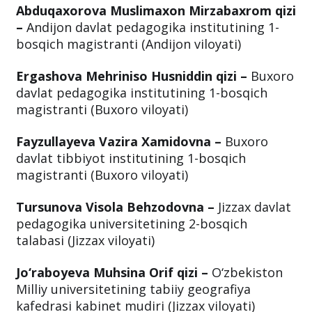
Abduqaxorova Muslimaxon Mirzabaxrom qizi
–
Andijon davlat pedagogika institutining 1-
bosqich magistranti (Andijon viloyati)
Ergashova Mehriniso Husniddin qizi –
Buxoro
davlat pedagogika institutining 1-bosqich
magistranti (Buxoro viloyati)
Fayzullayeva Vazira Xamidovna –
Buxoro
davlat tibbiyot institutining 1-bosqich
magistranti (Buxoro viloyati)
Tursunova Visola Behzodovna –
Jizzax davlat
pedagogika universitetining 2-bosqich
talabasi (Jizzax viloyati)
Jo‘raboyeva Muhsina Orif qizi –
O‘zbekiston
Milliy universitetining tabiiy geografiya
kafedrasi kabinet mudiri (Jizzax viloyati)