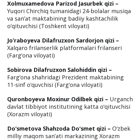
Xolmuxamedova Parizod Jasurbek qizi –
Yuqori Chirchiq tumanidagi 24-bolalar musiqa
va san’at maktabining badiiy kashtachilik
o‘qituvchisi (Toshkent viloyati)
Jo‘raboyeva Dilafruzxon Sardorjon qizi –
Xalqaro frilanserlik platformalari frilanseri
(Farg‘ona viloyati)
Sobirova Dilafruzxon Salohiddin qizi –
Farg‘ona shahridagi Prezident maktabining
11-sinf o‘quvchisi (Farg‘ona viloyati)
Quronboyeva Moxinur Odilbek qizi –
Urganch
davlat tibbiyot institutining katta o‘qituvchisi
(Xorazm viloyati)
Do‘smetova Shahzoda Do‘smet qizi –
O‘zbek
milliy maqom san’ati markazining Xorazm