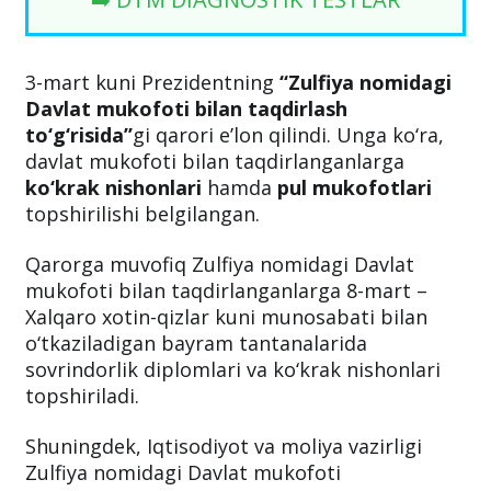
3-mart kuni Prezidentning
‘‘Zulfiya nomidagi
Davlat mukofoti bilan taqdirlash
to‘g‘risida’’
gi qarori e’lon qilindi. Unga ko‘ra,
davlat mukofoti bilan taqdirlanganlarga
ko‘krak nishonlari
hamda
pul
mukofotlari
topshirilishi belgilangan.
Qarorga muvofiq Zulfiya nomidagi Davlat
mukofoti bilan taqdirlanganlarga 8-mart –
Xalqaro xotin-qizlar kuni munosabati bilan
o‘tkaziladigan bayram tantanalarida
sovrindorlik diplomlari va ko‘krak nishonlari
topshiriladi.
Shuningdek, Iqtisodiyot va moliya vazirligi
Zulfiya nomidagi Davlat mukofoti