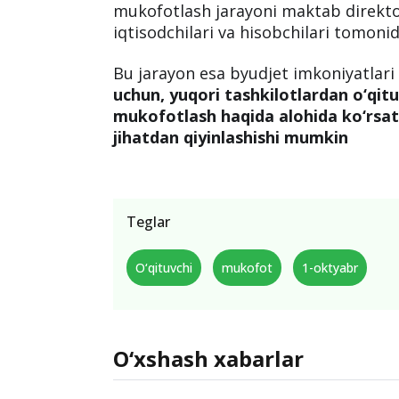
mukofotlash jarayoni maktab direktori
iqtisodchilari va hisobchilari tomonid
Bu jarayon esa byudjet imkoniyatlari 
uchun, yuqori tashkilotlardan o‘qit
mukofotlash haqida alohida ko‘rsa
jihatdan qiyinlashishi mumkin
Teglar
O‘qituvchi
mukofot
1-oktyabr
O‘xshash xabarlar