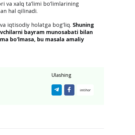
 va xalq ta’limi bo‘limlarining
an hal qilinadi.
va iqtisodiy holatga bog‘liq.
Shuning
uvchilarni bayram munosabati bilan
tma bo‘lmasa, bu masala amaliy
Ulashing