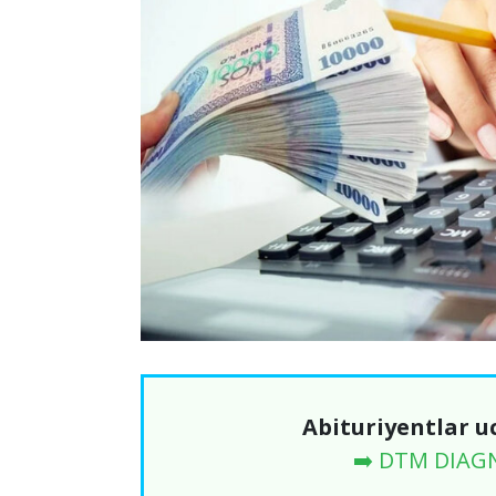
Abituriyentlar u
➡️ DTM DIAG