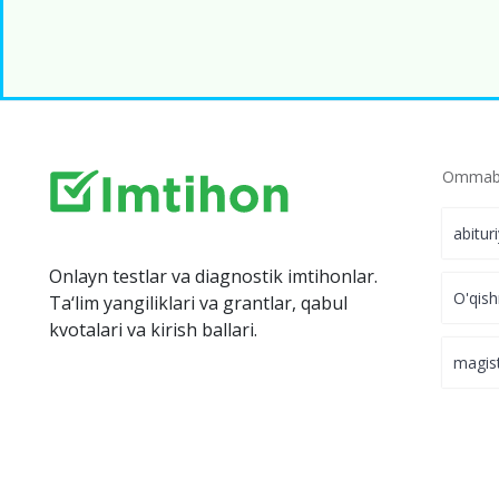
Ommabo
abitur
Onlayn testlar va diagnostik imtihonlar.
O'qish
Ta‘lim yangiliklari va grantlar, qabul
kvotalari va kirish ballari.
magis