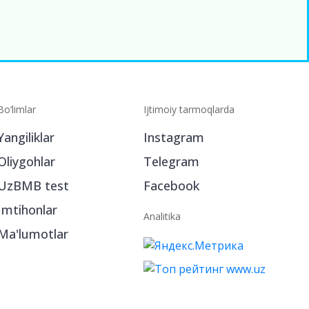
Bo‘limlar
Ijtimoiy tarmoqlarda
Yangiliklar
Instagram
Oliygohlar
Telegram
UzBMB test
Facebook
Imtihonlar
Analitika
Ma'lumotlar