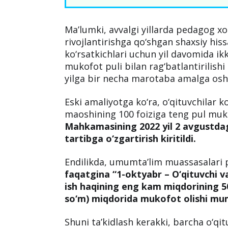
Ma’lumki, avvalgi yillarda pedagog 
rivojlantirishga qo‘shgan shaxsiy hiss
ko‘rsatkichlari uchun yil davomida i
mukofot puli bilan rag‘batlantirilishi
yilga bir necha marotaba amalga oshi
Eski amaliyotga ko‘ra, o‘qituvchilar k
maoshining 100 foiziga teng pul muko
Mahkamasining 2022 yil 2 avgustdag
tartibga o‘zgartirish kiritildi.
Endilikda, umumta’lim muassasalari 
faqatgina “1-oktyabr – O‘qituvchi v
ish haqining eng kam miqdorining 5
so‘m) miqdorida mukofot olishi mu
Shuni ta’kidlash kerakki, barcha o‘q