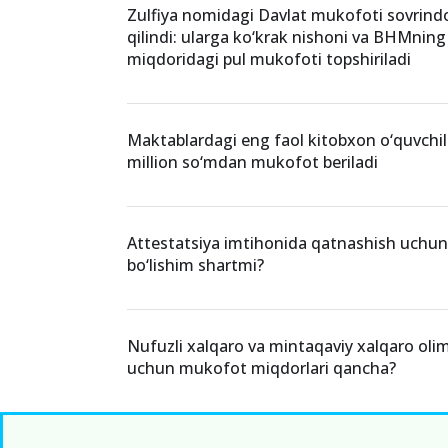
Zulfiya nomidagi Davlat mukofoti sovrindor
qilindi: ularga ko‘krak nishoni va BHMning
miqdoridagi pul mukofoti topshiriladi
Maktablardagi eng faol kitobxon o‘quvchi
million so‘mdan mukofot beriladi
Attestatsiya imtihonida qatnashish uchun 
bo‘lishim shartmi?
Nufuzli xalqaro va mintaqaviy xalqaro oli
uchun mukofot miqdorlari qancha?