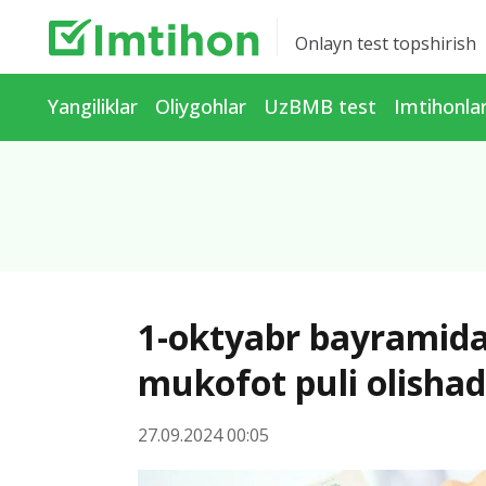
Onlayn test topshirish
Yangiliklar
Oliygohlar
UzBMB test
Imtihonla
1-oktyabr bayramida 
mukofot puli olisha
27.09.2024 00:05