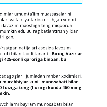
xodimlar umumta’lim muassasalarini
alari va faoliyatlarida erishgan yuqori
kki lavozim maoshiga teng miqdorda
 mumkin edi. Bu rag‘batlantirish yildan
rilgan.
o‘rsatgan natijalari asosida lavozim
foti bilan taqdirlanardi.
Biroq, Vazirlar
i 425-sonli qaroriga binoan, bu
pedagoglari, jumladan rahbar xodimlari,
a murabbiylar kuni” munosabati bilan
0 foiziga teng (hozirgi kunda 460 ming
mkin.
ituvchilarni bayram munosabati bilan