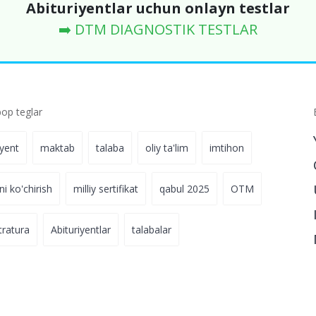
Abituriyentlar uchun onlayn testlar
➡️ DTM DIAGNOSTIK TESTLAR
p teglar
iyent
maktab
talaba
oliy ta'lim
imtihon
ni ko'chirish
milliy sertifikat
qabul 2025
OTM
tratura
Abituriyentlar
talabalar