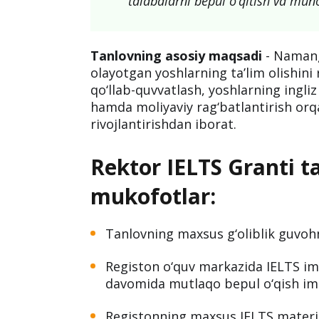
talabalarni bepul o‘qitish va mun
Tanlovning asosiy maqsadi
- Namang
olayotgan yoshlarning ta’lim olishini r
qo‘llab-quvvatlash, yoshlarning ingliz 
hamda moliyaviy rag‘batlantirish orqa
rivojlantirishdan iborat.
Rektor IELTS Granti ta
mukofotlar:
Tanlovning maxsus g‘oliblik guvohn
Registon o‘quv markazida IELTS imt
davomida mutlaqo bepul o‘qish imk
Registonning maxsus IELTS materia