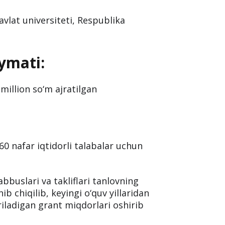
vlat universiteti, Respublika
ymati:
million so‘m ajratilgan
a 60 nafar iqtidorli talabalar uchun
bbuslari va takliflari tanlovning
 chiqilib, keyingi o‘quv yillaridan
riladigan grant miqdorlari oshirib