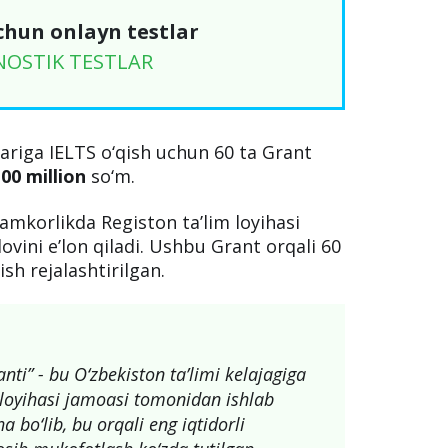
chun onlayn testlar
NOSTIK TESTLAR
ariga IELTS o‘qish uchun 60 ta Grant
00 million
so‘m.
amkorlikda Registon ta’lim loyihasi
vini e’lon qiladi. Ushbu Grant orqali 60
sh rejalashtirilgan.
ti” - bu O‘zbekiston ta’limi kelajagiga
 loyihasi jamoasi tomonidan ishlab
a bo‘lib, bu orqali eng iqtidorli