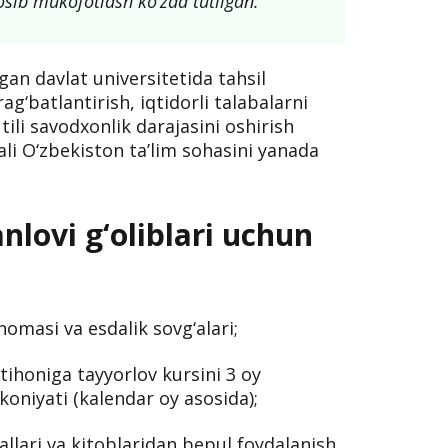
osib mukofotlash ko‘zda tutilgan.
an davlat universitetida tahsil
ag‘batlantirish, iqtidorli talabalarni
tili savodxonlik darajasini oshirish
li O‘zbekiston ta’lim sohasini yanada
nlovi g‘oliblari uchun
omasi va esdalik sovg‘alari;
ihoniga tayyorlov kursini 3 oy
oniyati (kalendar oy asosida);
llari va kitoblaridan bepul foydalanish