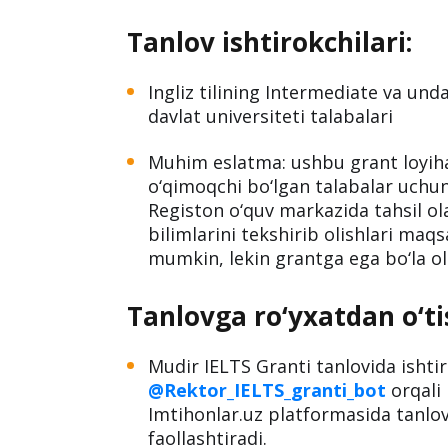
Tanlov ishtirokchilari:
Ingliz tilining Intermediate va un
davlat universiteti talabalari
Muhim eslatma: ushbu grant loyih
o‘qimoqchi bo‘lgan talabalar uchun
Registon o‘quv markazida tahsil ol
bilimlarini tekshirib olishlari maq
mumkin, lekin grantga ega bo‘la o
Tanlovga ro‘yxatdan o‘ti
Mudir IELTS Granti tanlovida ishtir
@Rektor_IELTS_granti_bot
orqali 
Imtihonlar.uz platformasida tanlo
faollashtiradi.