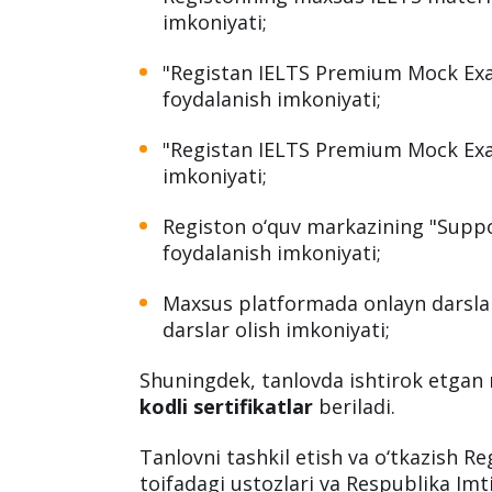
imkoniyati;
"Registan IELTS Premium Mock Exa
foydalanish imkoniyati;
"Registan IELTS Premium Mock Exa
imkoniyati;
Registon o‘quv markazining "Supp
foydalanish imkoniyati;
Maxsus platformada onlayn darslar
darslar olish imkoniyati;
Shuningdek, tanlovda ishtirok etga
kodli sertifikatlar
beriladi.
Tanlovni tashkil etish va o‘tkazish Re
toifadagi ustozlari va Respublika Imt