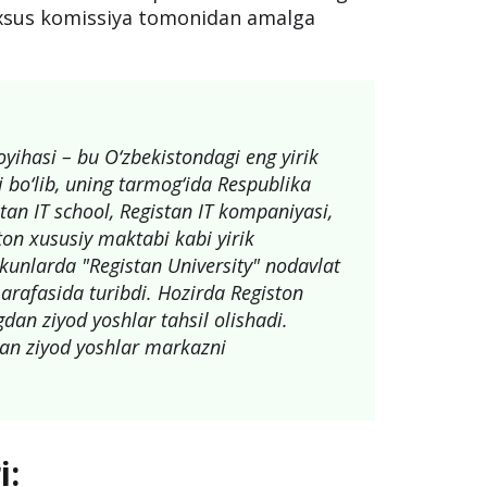
xsus komissiya tomonidan amalga
oyihasi – bu O‘zbekistondagi eng yirik
ri bo‘lib, uning tarmog‘ida Respublika
tan IT school, Registan IT kompaniyasi,
ton xususiy maktabi kabi yirik
n kunlarda "Registan University" nodavlat
 arafasida turibdi. Hozirda Registon
an ziyod yoshlar tahsil olishadi.
gdan ziyod yoshlar markazni
i: