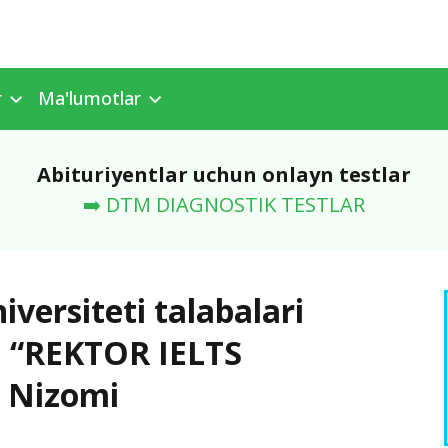
r
Ma'lumotlar
Abituriyentlar uchun onlayn testlar
➡️ DTM DIAGNOSTIK TESTLAR
ersiteti talabalari
n “REKTOR IELTS
g Nizomi