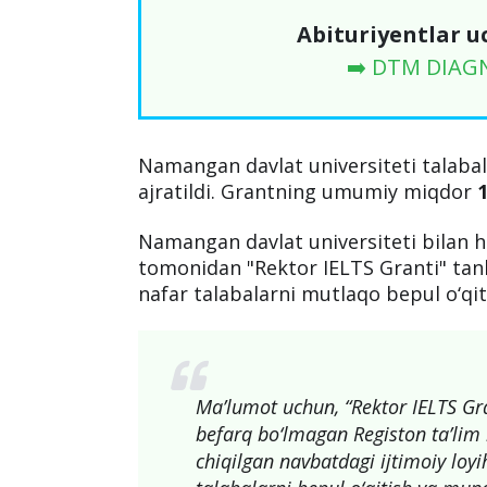
Abituriyentlar u
➡️ DTM DIAG
Namangan davlat universiteti talabal
ajratildi. Grantning umumiy miqdor
1
Namangan davlat universiteti bilan h
tomonidan "Rektor IELTS Granti" tanlo
nafar talabalarni mutlaqo bepul o‘qiti
Ma’lumot uchun, “Rektor IELTS Gran
befarq bo‘lmagan Registon ta’lim
chiqilgan navbatdagi ijtimoiy loyih