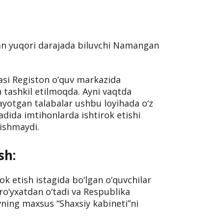
dan yuqori darajada biluvchi Namangan
asi Registon o‘quv markazida
 tashkil etilmoqda. Ayni vaqtda
ayotgan talabalar ushbu loyihada o‘z
sadida imtihonlarda ishtirok etishi
lishmaydi.
sh:
ok etish istagida bo‘lgan o‘quvchilar
ro‘yxatdan o‘tadi va Respublika
vning maxsus “Shaxsiy kabineti”ni