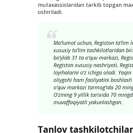
mutaxassislaridan tarkib topgan ma
oshiriladi.
Ma’lumot uchun, Registon ta’lim l
xususiy ta’lim tashkilotlaridan bi
bo‘ylab 31 ta o‘quv markazi, Regis
Registon xususiy nashriyoti, Regis
loyihalarni o‘z ichiga oladi. Yaqi
oliygohi ham faoliyatini boshlash
o‘quv markazi tarmog‘ida 20 mingd
O‘zining 9 yillik tarixida 70 min
muvaffaqiyatli yakunlashgan.
Tanlov tashkilotchilar