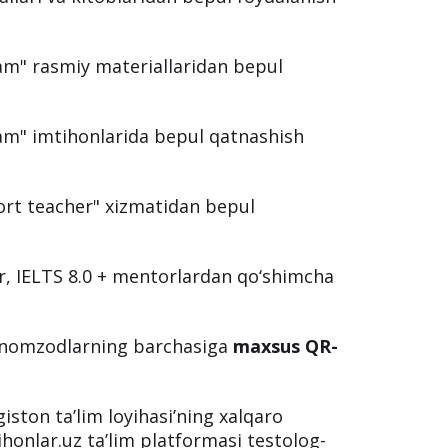
m" rasmiy materiallaridan bepul
m" imtihonlarida bepul qatnashish
ort teacher" xizmatidan bepul
, IELTS 8.0 + mentorlardan qo‘shimcha
n nomzodlarning barchasiga
maxsus QR-
giston ta’lim loyihasi’ning xalqaro
ihonlar.uz ta’lim platformasi testolog-