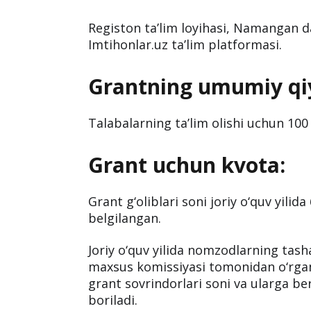
Registon ta’lim loyihasi, Namangan da
Imtihonlar.uz ta’lim platformasi.
Grantning umumiy qi
Talabalarning ta’lim olishi uchun 100 
Grant uchun kvota:
Grant g‘oliblari soni joriy o‘quv yilid
belgilangan.
Joriy o‘quv yilida nomzodlarning tasha
maxsus komissiyasi tomonidan o‘rganib
grant sovrindorlari soni va ularga be
boriladi.