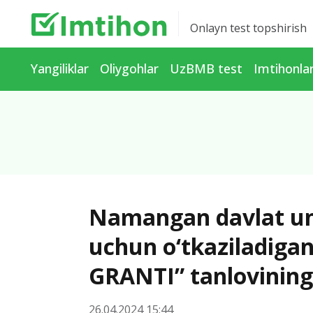
Onlayn test topshirish
Yangiliklar
Oliygohlar
UzBMB test
Imtihonla
Namangan davlat univ
uchun o‘tkaziladiga
GRANTI” tanlovinin
26.04.2024 15:44