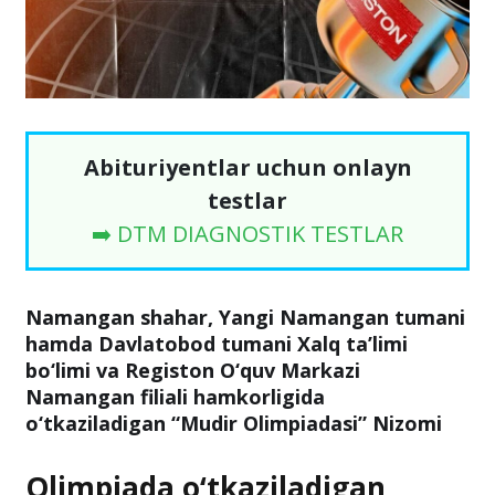
Abituriyentlar uchun onlayn
testlar
➡️ DTM DIAGNOSTIK TESTLAR
Namangan shahar, Yangi Namangan tumani
hamda Davlatobod tumani Xalq ta’limi
bo‘limi va Registon O‘quv Markazi
Namangan filiali hamkorligida
o‘tkaziladigan “Mudir Olimpiadasi”
Nizomi
Olimpiada o‘tkaziladigan