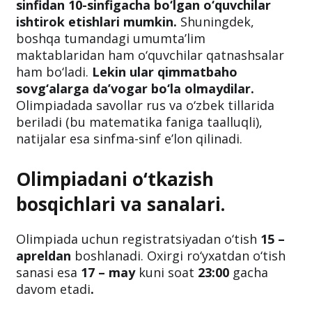
sinfidan 10-sinfigacha bo‘lgan o‘quvchilar
ishtirok etishlari mumkin.
Shuningdek,
boshqa tumandagi umumta’lim
maktablaridan ham o‘quvchilar qatnashsalar
ham bo‘ladi.
Lekin ular qimmatbaho
sovg‘alarga da’vogar bo‘la olmaydilar.
Olimpiadada savollar rus va o‘zbek tillarida
beriladi (bu matematika faniga taalluqli),
natijalar esa sinfma-sinf e’lon qilinadi.
Olimpiadani o‘tkazish
bosqichlari va sanalari.
Olimpiada uchun registratsiyadan o‘tish
15 –
apreldan
boshlanadi. Oxirgi ro‘yxatdan o‘tish
sanasi esa
17 – may
kuni soat
23:00
gacha
davom etadi
.