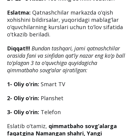
Eslatma:
Qatnashchilar markazda o‘qish
xohishini bildirsalar, yuqoridagi mablag‘lar
o‘quvchilarning kurslari uchun to‘lov sifatida
o‘tkazib beriladi.
Diqqat!!!
Bundan tashqari, jami qatnashchilar
orasida fani va sinfidan qat’iy nazar eng ko‘p ball
to‘plagan 3 ta o‘quvchiga quyidagicha
qimmatbaho sovg‘alar ajratilgan:
1- Oliy o‘rin:
Smart TV
2- Oliy o‘rin:
Planshet
3- Oliy o‘rin:
Telefon
Eslatib o‘tamiz,
qimmatbaho sovg‘alarga
faqatgina Namangan shahri, Yangi