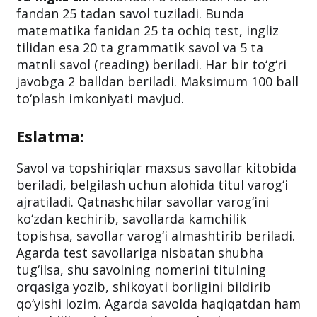
fandan 25 tadan savol tuziladi. Bunda
matematika fanidan 25 ta ochiq test, ingliz
tilidan esa 20 ta grammatik savol va 5 ta
matnli savol (reading) beriladi. Har bir to‘g‘ri
javobga 2 balldan beriladi. Maksimum 100 ball
to‘plash imkoniyati mavjud.
Eslatma:
Savol va topshiriqlar maxsus savollar kitobida
beriladi, belgilash uchun alohida titul varog‘i
ajratiladi. Qatnashchilar savollar varog‘ini
ko‘zdan kechirib, savollarda kamchilik
topishsa, savollar varog‘i almashtirib beriladi.
Agarda test savollariga nisbatan shubha
tug‘ilsa, shu savolning nomerini titulning
orqasiga yozib, shikoyati borligini bildirib
qo‘yishi lozim. Agarda savolda haqiqatdan ham