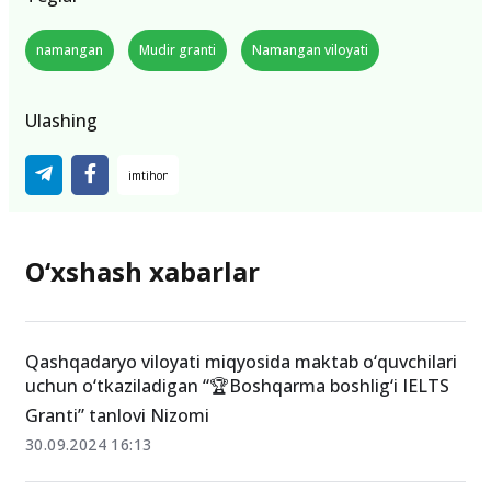
namangan
Mudir granti
Namangan viloyati
Ulashing
O‘xshash xabarlar
Qashqadaryo viloyati miqyosida maktab o‘quvchilari
uchun o‘tkaziladigan “🏆Boshqarma boshlig‘i IELTS
Granti” tanlovi Nizomi
30.09.2024 16:13