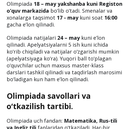
Olimpiada
18 – may
yakshanba kuni Registon
o‘quv markazida
bo‘lib o‘tadi. Smenalar va
xonalarga taqsimot
17 - may
kuni soat
16:00
gacha e’lon qilinadi.
Olimpiada natijalari
24 – may
kuni e’lon
qilinadi. Apelyatsiyalarni 5 ish kuni ichida
ko‘rib chiqiladi va natijalar o‘zgarishi mumkin
(apelyatsiyaga ko‘ra). Yuqori ball to‘plagan
o‘quvchilar uchun maxsus master-klass
darslari tashkil qilinadi va taqdirlash marosimi
bo‘ladigan kun ham e’lon qilinadi.
Olimpiada savollari va
o‘tkazilish tartibi.
Olimpiada uch fandan:
Matematika, Rus-tili
va Ingliz tili
fanlaridan o‘tkaziladi. Har-bir