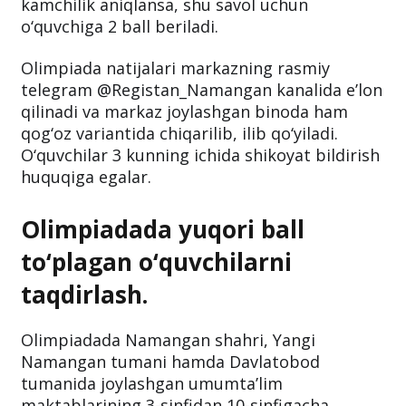
kamchilik aniqlansa, shu savol uchun
o‘quvchiga 2 ball beriladi.
Olimpiada natijalari markazning rasmiy
telegram @Registan_Namangan kanalida e’lon
qilinadi va markaz joylashgan binoda ham
qog‘oz variantida chiqarilib, ilib qo‘yiladi.
O‘quvchilar 3 kunning ichida shikoyat bildirish
huquqiga egalar.
Olimpiadada yuqori ball
to‘plagan o‘quvchilarni
taqdirlash.
Olimpiadada Namangan shahri, Yangi
Namangan tumani hamda Davlatobod
tumanida joylashgan umumta’lim
maktablarining 3-sinfidan 10-sinfigacha