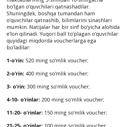
bo‘lgan o‘quvchilari qatnashadilar.
Shuningdek, boshqa tumandan ham
o‘quvchilar qatnashib, bilimlarini sinashlari
mumkin. Natijalar har bir sinf bo‘yicha alohida
e’lon qilinadi. Yuqori ball to‘plagan o‘quvchilar
quyidagi miqdorda voucherlarga ega
bo‘ladilar:
1-o‘rin:
520 ming so‘mlik voucher;
2-o‘rin:
400 ming so‘mlik voucher;
3- o‘rin:
300 ming so‘mlik voucher;
4-10- o‘rinlar:
200 ming so‘mlik voucher;
11-20- o‘rinlar:
150 ming so‘mlik voucher;
21-25- o‘rinlar:
100 ming so‘mlik voucher.