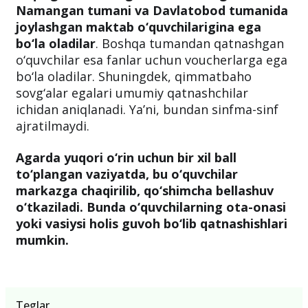
Namangan tumani va Davlatobod tumanida
joylashgan maktab o‘quvchilarigina ega
bo‘la oladilar
. Boshqa tumandan qatnashgan
o‘quvchilar esa fanlar uchun voucherlarga ega
bo‘la oladilar. Shuningdek, qimmatbaho
sovg‘alar egalari umumiy qatnashchilar
ichidan aniqlanadi. Ya’ni, bundan sinfma-sinf
ajratilmaydi.
Agarda yuqori o‘rin uchun bir xil ball
to‘plangan vaziyatda, bu o‘quvchilar
markazga chaqirilib, qo‘shimcha bellashuv
o‘tkaziladi. Bunda o‘quvchilarning ota-onasi
yoki vasiysi holis guvoh bo‘lib qatnashishlari
mumkin.
Teglar