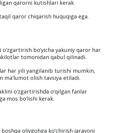
igan qarorni kutishlari kerak
taqil qaror chiqarish huquqiga ega.
ni o‘zgartirish bo‘yicha yakuniy qaror har
kilotlar tomonidan qabul qilinadi.
ar har yili yangilanib turishi mumkin,
ma’lumot olish tavsiya etiladi.
aklini o‘zgartirishda o‘qilgan fanlar
ga mos bo‘lishi kerak.
ni boshqa oliygohga ko‘chirish jarayoni