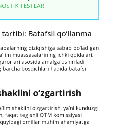
NOSTIK TESTLAR
 tartibi: Batafsil qo‘llanma
alabalarning qiziqishiga sabab bo‘ladigan
a’lim muassasalarining ichki qoidalari,
 qarorlari asosida amalga oshiriladi.
ng barcha bosqichlari haqida batafsil
shaklini o‘zgartirish
’lim shaklini o‘zgartirish, ya’ni kunduzgi
sh, faqat tegishli OTM komissiyasi
a quyidagi omillar muhim ahamiyatga