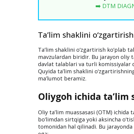
➡️ DTM DIAG
Ta’lim shaklini o‘zgartirish
Ta’lim shaklini o‘zgartirish ko‘plab t
mavzulardan biridir. Bu jarayon oliy t
davlat talablari va turli komissiyalar
Quyida ta’lim shaklini o‘zgartirishni
ma’lumot beramiz.
Oliygoh ichida ta’lim 
Oliy ta’lim muassasasi (OTM) ichida ta
bo‘limdan sirtqiga yoki aksincha o‘ti
tomonidan hal qilinadi. Bu jarayond
ega: