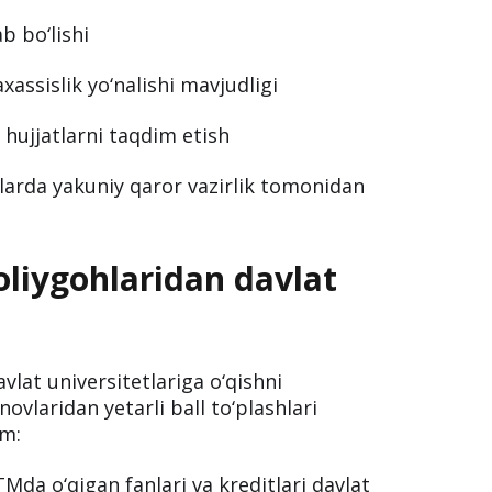
b bo‘lishi
assislik yo‘nalishi mavjudligi
i hujjatlarni taqdim etish
larda yakuniy qaror vazirlik tomonidan
 oliygohlaridan davlat
avlat universitetlariga o‘qishni
novlaridan yetarli ball to‘plashlari
im:
Mda o‘qigan fanlari va kreditlari davlat