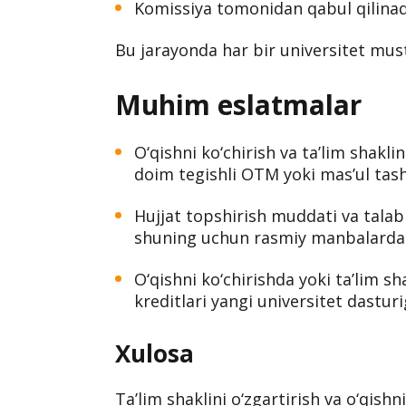
Komissiya tomonidan qabul qilinad
Bu jarayonda har bir universitet mus
Muhim eslatmalar
O‘qishni ko‘chirish va ta’lim shakli
doim tegishli OTM yoki mas’ul tash
Hujjat topshirish muddati va talabl
shuning uchun rasmiy manbalardan 
O‘qishni ko‘chirishda yoki ta’lim sh
kreditlari yangi universitet dasturi
Xulosa
Ta’lim shaklini o‘zgartirish va o‘qish