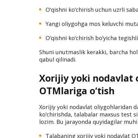
O‘qishni ko‘chirish uchun uzrli saba
Yangi oliygohga mos keluvchi mutax
O‘qishni ko‘chirish bo‘yicha tegishl
Shuni unutmaslik kerakki, barcha hol
qabul qilinadi.
Xorijiy yoki nodavlat
OTMlariga o‘tish
Xorijiy yoki nodavlat oliygohlaridan d
ko‘chirishda, talabalar maxsus test si
lozim. Bu jarayonda quyidagilar muh
Talabaning xorijiy yoki nodavlat OT