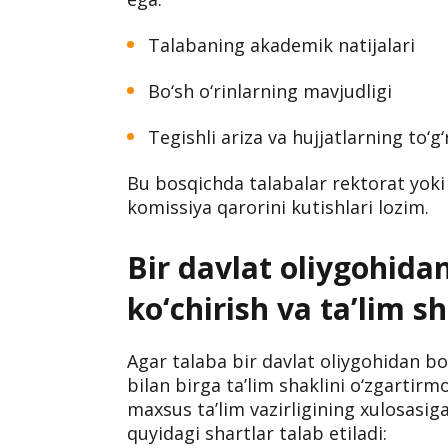
Talabaning akademik natijalari
Bo‘sh o‘rinlarning mavjudligi
Tegishli ariza va hujjatlarning to‘g‘
Bu bosqichda talabalar rektorat yoki 
komissiya qarorini kutishlari lozim.
Bir davlat oliygohida
ko‘chirish va ta’lim sh
Agar talaba bir davlat oliygohidan bo
bilan birga ta’lim shaklini o‘zgartirmo
maxsus ta’lim vazirligining xulosasig
quyidagi shartlar talab etiladi: