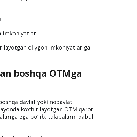
h
 imkoniyatlari
irilayotgan oliygoh imkoniyatlariga
idan boshqa OTMga
boshqa davlat yoki nodavlat
arayonda ko‘chirilayotgan OTM qaror
dalariga ega bo‘lib, talabalarni qabul