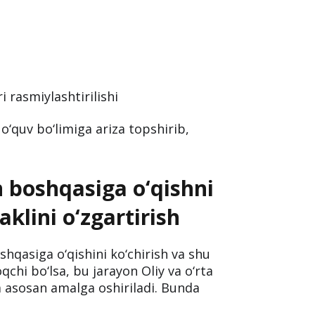
ri rasmiylashtirilishi
o‘quv bo‘limiga ariza topshirib,
n boshqasiga o‘qishni
aklini o‘zgartirish
shqasiga o‘qishini ko‘chirish va shu
qchi bo‘lsa, bu jarayon Oliy va o‘rta
a asosan amalga oshiriladi. Bunda