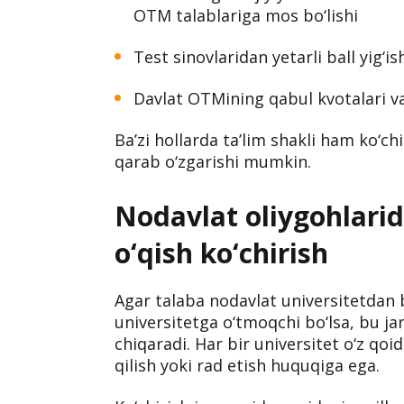
OTM talablariga mos bo‘lishi
Test sinovlaridan yetarli ball yig‘is
Davlat OTMining qabul kvotalari va
Ba’zi hollarda ta’lim shakli ham ko‘ch
qarab o‘zgarishi mumkin.
Nodavlat oliygohlar
o‘qish ko‘chirish
Agar talaba nodavlat universitetdan 
universitetga o‘tmoqchi bo‘lsa, bu j
chiqaradi. Har bir universitet o‘z qoi
qilish yoki rad etish huquqiga ega.