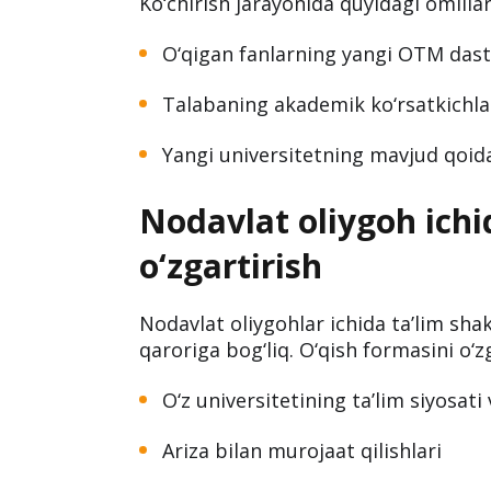
Ko‘chirish jarayonida quyidagi omillar
O‘qigan fanlarning yangi OTM dast
Talabaning akademik ko‘rsatkichla
Yangi universitetning mavjud qoida
Nodavlat oliygoh ichid
o‘zgartirish
Nodavlat oliygohlar ichida ta’lim shak
qaroriga bog‘liq. O‘qish formasini o‘z
O‘z universitetining ta’lim siyosati 
Ariza bilan murojaat qilishlari