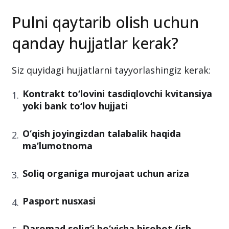
Pulni qaytarib olish uchun
qanday hujjatlar kerak?
Siz quyidagi hujjatlarni tayyorlashingiz kerak:
Kontrakt to‘lovini tasdiqlovchi kvitansiya
yoki bank to‘lov hujjati
O‘qish joyingizdan talabalik haqida
ma’lumotnoma
Soliq organiga murojaat uchun ariza
Pasport nusxasi
Daromad solig‘i bo‘yicha hisobot (ish