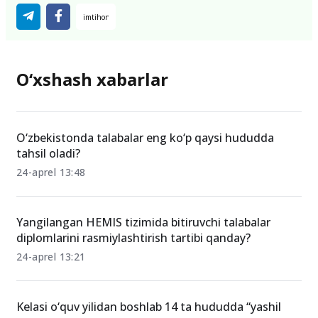
O‘xshash xabarlar
O‘zbekistonda talabalar eng ko‘p qaysi hududda
tahsil oladi?
24-aprel 13:48
Yangilangan HEMIS tizimida bitiruvchi talabalar
diplomlarini rasmiylashtirish tartibi qanday?
24-aprel 13:21
Kelasi o‘quv yilidan boshlab 14 ta hududda “yashil