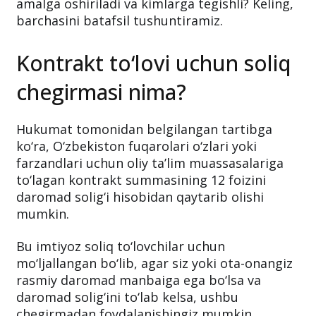
amalga oshiriladi va kimlarga tegishli? Keling,
barchasini batafsil tushuntiramiz.
Kontrakt to‘lovi uchun soliq
chegirmasi nima?
Hukumat tomonidan belgilangan tartibga
ko‘ra, O‘zbekiston fuqarolari o‘zlari yoki
farzandlari uchun oliy ta’lim muassasalariga
to‘lagan kontrakt summasining 12 foizini
daromad solig‘i hisobidan qaytarib olishi
mumkin.
Bu imtiyoz soliq to‘lovchilar uchun
mo‘ljallangan bo‘lib, agar siz yoki ota-onangiz
rasmiy daromad manbaiga ega bo‘lsa va
daromad solig‘ini to‘lab kelsa, ushbu
chegirmadan foydalanishingiz mumkin.