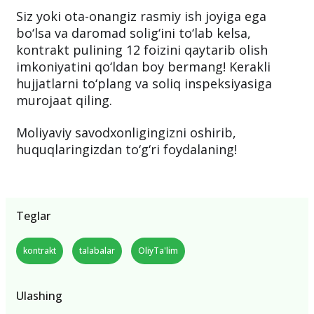
Siz yoki ota-onangiz rasmiy ish joyiga ega
bo‘lsa va daromad solig‘ini to‘lab kelsa,
kontrakt pulining 12 foizini qaytarib olish
imkoniyatini qo‘ldan boy bermang! Kerakli
hujjatlarni to‘plang va soliq inspeksiyasiga
murojaat qiling.
Moliyaviy savodxonligingizni oshirib,
huquqlaringizdan to‘g‘ri foydalaning!
Teglar
kontrakt
talabalar
OliyTa'lim
Ulashing