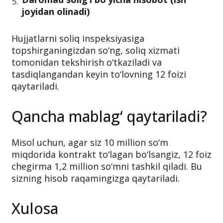
joyidan olinadi)
Hujjatlarni soliq inspeksiyasiga
topshirganingizdan so‘ng, soliq xizmati
tomonidan tekshirish o‘tkaziladi va
tasdiqlangandan keyin to‘lovning 12 foizi
qaytariladi.
Qancha mablag‘ qaytariladi?
Misol uchun, agar siz 10 million so‘m
miqdorida kontrakt to‘lagan bo‘lsangiz, 12 foiz
chegirma 1,2 million so‘mni tashkil qiladi. Bu
sizning hisob raqamingizga qaytariladi.
Xulosa