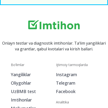
Onlayn testlar va diagnostik imtihonlar. Ta‘lim yangiliklari
va grantlar, qabul kvotalari va kirish ballari.
Bo‘limlar
Ijtimoiy tarmoqlarda
Yangiliklar
Instagram
Oliygohlar
Telegram
UzBMB test
Facebook
Imtihonlar
Analitika