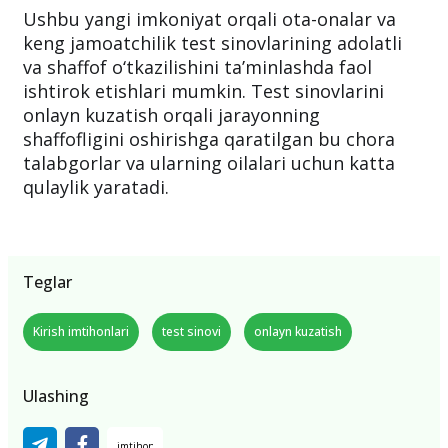
Ushbu yangi imkoniyat orqali ota-onalar va
keng jamoatchilik test sinovlarining adolatli
va shaffof o‘tkazilishini ta’minlashda faol
ishtirok etishlari mumkin. Test sinovlarini
onlayn kuzatish orqali jarayonning
shaffofligini oshirishga qaratilgan bu chora
talabgorlar va ularning oilalari uchun katta
qulaylik yaratadi.
Teglar
Kirish imtihonlari
test sinovi
onlayn kuzatish
Ulashing