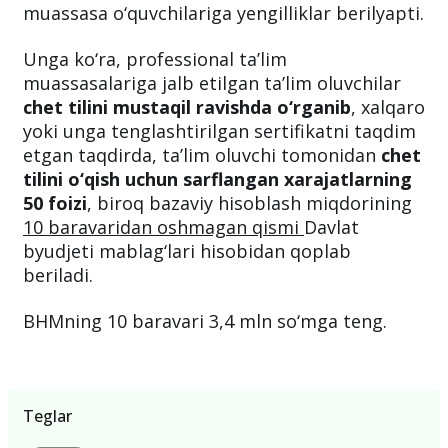
muassasa o‘quvchilariga yengilliklar berilyapti.
Unga ko‘ra, professional ta’lim
muassasalariga jalb etilgan ta’lim oluvchilar
chet tilini mustaqil ravishda o‘rganib
, xalqaro
yoki unga tenglashtirilgan sertifikatni taqdim
etgan taqdirda, ta’lim oluvchi tomonidan
chet
tilini o‘qish uchun sarflangan xarajatlarning
50 foizi
, biroq bazaviy hisoblash miqdorining
10 baravaridan oshmagan qismi
Davlat
byudjeti mablag‘lari hisobidan qoplab
beriladi.
BHMning 10 baravari 3,4 mln so‘mga teng.
Teglar