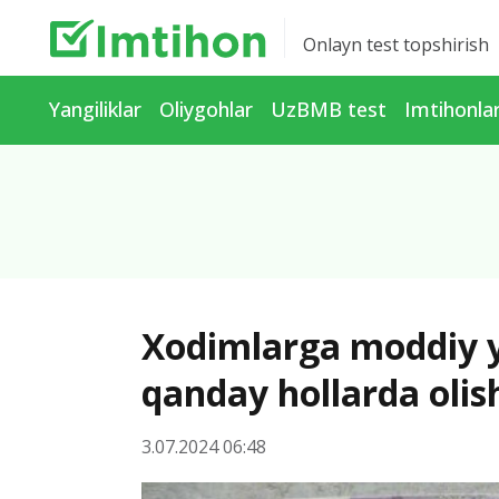
Onlayn test topshirish
Yangiliklar
Oliygohlar
UzBMB test
Imtihonla
Xodimlarga moddiy 
qanday hollarda oli
3.07.2024 06:48