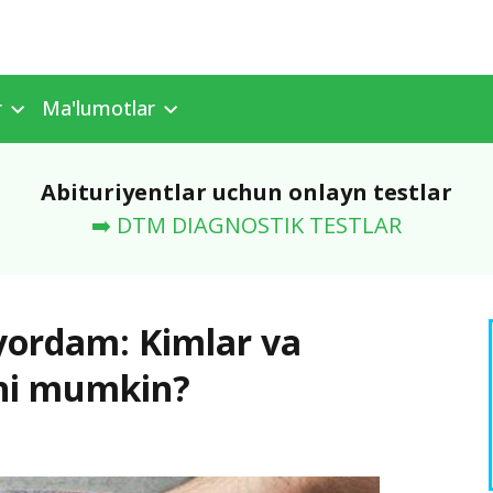
r
Ma'lumotlar
Abituriyentlar uchun onlayn testlar
➡️ DTM DIAGNOSTIK TESTLAR
yordam: Kimlar va
shi mumkin?