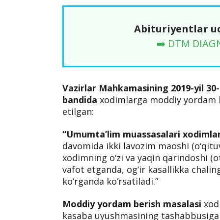
Abituriyentlar u
➡️ DTM DIAG
Vazirlar Mahkamasining 2019-yil 30-
bandida
xodimlarga moddiy yordam b
etilgan:
“Umumta’lim muassasalari xodimla
davomida ikki lavozim maoshi (o‘qitu
xodimning o‘zi va yaqin qarindoshi (ot
vafot etganda, og‘ir kasallikka chali
ko‘rganda ko‘rsatiladi.”
Moddiy yordam berish masalasi
xodi
kasaba uyushmasining tashabbusiga k