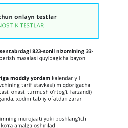
chun onlayn testlar
NOSTIK TESTLAR
sentabrdagi 823-sonli nizomining 33-
erish masalasi quyidagicha bayon
riga moddiy yordam
kalendar yil
vchining tarif stavkasi) miqdorigacha
asi, onasi, turmush o‘rtog‘i, farzandi)
nganda, xodim tabiiy ofatdan zarar
mning murojaati yoki boshlang‘ich
o‘ra amalga oshiriladi.