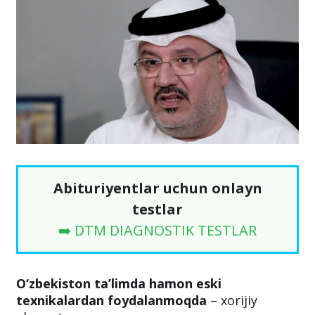
Abituriyentlar uchun onlayn
testlar
➡️ DTM DIAGNOSTIK TESTLAR
O‘zbekiston ta’limda hamon eski
texnikalardan foydalanmoqda
– xorijiy