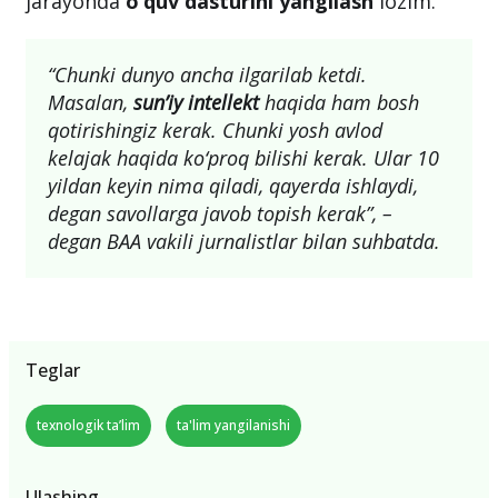
jarayonda
o‘quv dasturini yangilash
lozim.
“Chunki dunyo ancha ilgarilab ketdi.
Masalan,
sun’iy intellekt
haqida ham bosh
qotirishingiz kerak. Chunki yosh avlod
kelajak haqida ko‘proq bilishi kerak. Ular 10
yildan keyin nima qiladi, qayerda ishlaydi,
degan savollarga javob topish kerak”, –
degan BAA vakili jurnalistlar bilan suhbatda.
Teglar
texnologik ta’lim
ta'lim yangilanishi
Ulashing