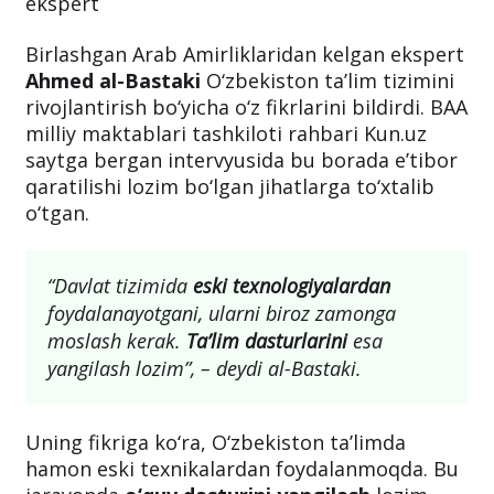
ekspert
Birlashgan Arab Amirliklaridan kelgan ekspert
Ahmed al-Bastaki
O‘zbekiston ta’lim tizimini
rivojlantirish bo‘yicha o‘z fikrlarini bildirdi. BAA
milliy maktablari tashkiloti rahbari Kun.uz
saytga bergan intervyusida bu borada e’tibor
qaratilishi lozim bo‘lgan jihatlarga to‘xtalib
o‘tgan.
“Davlat tizimida
eski texnologiyalardan
foydalanayotgani, ularni biroz zamonga
moslash kerak.
Ta’lim dasturlarini
esa
yangilash lozim”, – deydi al-Bastaki.
Uning fikriga ko‘ra, O‘zbekiston ta’limda
hamon eski texnikalardan foydalanmoqda. Bu